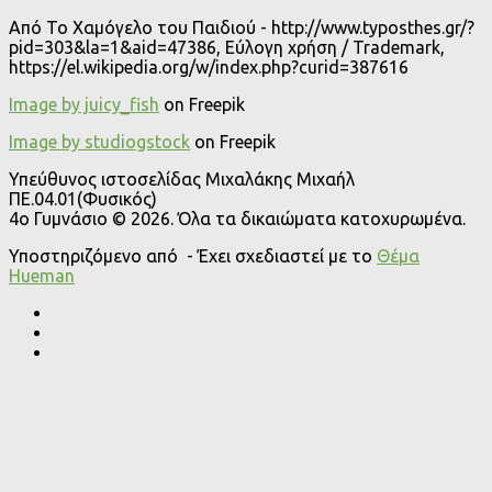
Από Το Χαμόγελο του Παιδιού - http://www.typosthes.gr/?
pid=303&la=1&aid=47386, Εύλογη χρήση / Trademark,
https://el.wikipedia.org/w/index.php?curid=387616
Image by juicy_fish
on Freepik
Image by studiogstock
on Freepik
Υπεύθυνος ιστοσελίδας Μιχαλάκης Μιχαήλ
ΠΕ.04.01(Φυσικός)
4o Γυμνάσιο © 2026. Όλα τα δικαιώματα κατοχυρωμένα.
Υποστηριζόμενο από
- Έχει σχεδιαστεί με το
Θέμα
Ηueman