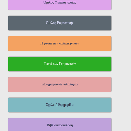
Όμιλος Φιλαναγνωσίας
Όμιλος Ρομποτικής
Η γωνία των καλλιτεχνικών
Γωνιά των Γερμανικών
isto-γραφείν & φιλολογείν
Σχολική Εφημερίδα
Βιβλιοπαρουσίαση