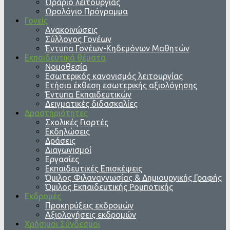
Ωράριο λειτουργίας
Ωρολόγιο Πρόγραμμα
Γονείς
Ανακοινώσεις
Σύλλογος Γονέων
Έντυπα Γονέων-Κηδεμόνων Μαθητών
Εκπαιδευτικά θέματα
Νομοθεσία
Εσωτερικός κανονισμός λειτουργίας
Ετήσια έκθεση εσωτερικής αξιολόγησης
Έντυπα Εκπαιδευτικών
Δειγματικές διδασκαλίες
Δραστηριότητες
Σχολικές Γιορτές
Εκδηλώσεις
Δράσεις
Διαγωνισμοί
Εργασίες
Εκπαιδευτικές Επισκέψεις
Όμιλος Φιλαναγνωσίας & Δημιουργικής Γραφής
Όμιλος Εκπαιδευτικής Ρομποτικής
Εκδρομές
Προκηρύξεις εκδρομών
Αξιολογήσεις εκδρομών
Χρήσιμοι Σύνδεσμοι