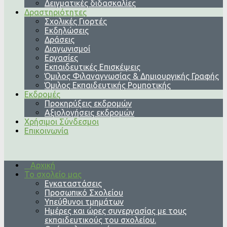
Δειγματικές διδασκαλίες
Δραστηριότητες
Σχολικές Γιορτές
Εκδηλώσεις
Δράσεις
Διαγωνισμοί
Εργασίες
Εκπαιδευτικές Επισκέψεις
Όμιλος Φιλαναγνωσίας & Δημιουργικής Γραφής
Όμιλος Εκπαιδευτικής Ρομποτικής
Εκδρομές
Προκηρύξεις εκδρομών
Αξιολογήσεις εκδρομών
Χρήσιμοι Σύνδεσμοι
Επικοινωνία
Αρχική
Το σχολείο μας
Εγκαταστάσεις
Προσωπικό Σχολείου
Υπεύθυνοι τμημάτων
Ημέρες και ώρες συνεργασίας με τους
εκπαιδευτικούς του σχολείου.