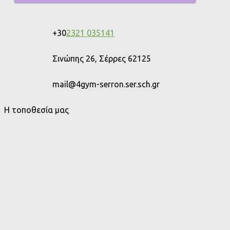
+30
2321 035141
Σινώπης 26, Σέρρες 62125
mail@4gym-serron.ser.sch.gr
Η τοποθεσία μας