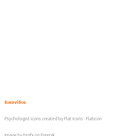
Εικονίδια
Psychologist icons created by Flat Icons - Flaticon
Image by brgfx
on Freepik