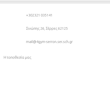
+30
2321 035141
Σινώπης 26, Σέρρες 62125
mail@4gym-serron.ser.sch.gr
Η τοποθεσία μας