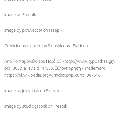
Image
on Freepik
Image by pch.vector
on Freepik
Greek icons created by Smashicons - Flaticon
Από Το Χαμόγελο του Παιδιού - http://www.typosthes.gr/?
pid=303&la=1&aid=47386, Εύλογη χρήση / Trademark,
https://el.wikipedia.org/w/index.php?curid=387616
Image by juicy_fish
on Freepik
Image by studiogstock
on Freepik