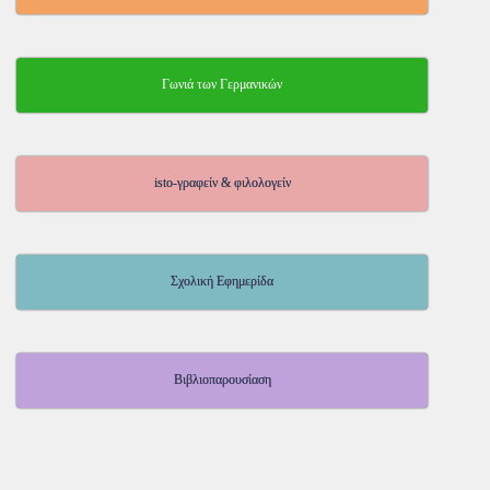
Γωνιά των Γερμανικών
isto-γραφείν & φιλολογείν
Σχολική Εφημερίδα
Βιβλιοπαρουσίαση