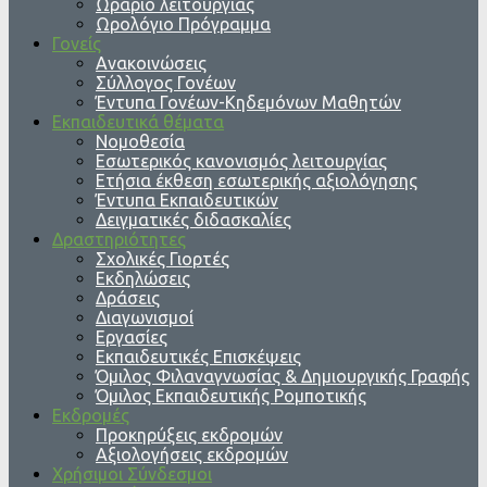
Ωράριο λειτουργίας
Ωρολόγιο Πρόγραμμα
Γονείς
Ανακοινώσεις
Σύλλογος Γονέων
Έντυπα Γονέων-Κηδεμόνων Μαθητών
Εκπαιδευτικά θέματα
Νομοθεσία
Εσωτερικός κανονισμός λειτουργίας
Ετήσια έκθεση εσωτερικής αξιολόγησης
Έντυπα Εκπαιδευτικών
Δειγματικές διδασκαλίες
Δραστηριότητες
Σχολικές Γιορτές
Εκδηλώσεις
Δράσεις
Διαγωνισμοί
Εργασίες
Εκπαιδευτικές Επισκέψεις
Όμιλος Φιλαναγνωσίας & Δημιουργικής Γραφής
Όμιλος Εκπαιδευτικής Ρομποτικής
Εκδρομές
Προκηρύξεις εκδρομών
Αξιολογήσεις εκδρομών
Χρήσιμοι Σύνδεσμοι