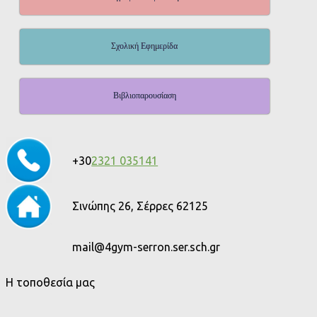
Σχολική Εφημερίδα
Βιβλιοπαρουσίαση
+30
2321 035141
Σινώπης 26, Σέρρες 62125
mail@4gym-serron.ser.sch.gr
Η τοποθεσία μας