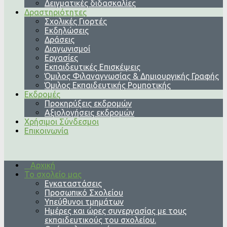
Δειγματικές διδασκαλίες
Δραστηριότητες
Σχολικές Γιορτές
Εκδηλώσεις
Δράσεις
Διαγωνισμοί
Εργασίες
Εκπαιδευτικές Επισκέψεις
Όμιλος Φιλαναγνωσίας & Δημιουργικής Γραφής
Όμιλος Εκπαιδευτικής Ρομποτικής
Εκδρομές
Προκηρύξεις εκδρομών
Αξιολογήσεις εκδρομών
Χρήσιμοι Σύνδεσμοι
Επικοινωνία
Αρχική
Το σχολείο μας
Εγκαταστάσεις
Προσωπικό Σχολείου
Υπεύθυνοι τμημάτων
Ημέρες και ώρες συνεργασίας με τους
εκπαιδευτικούς του σχολείου.