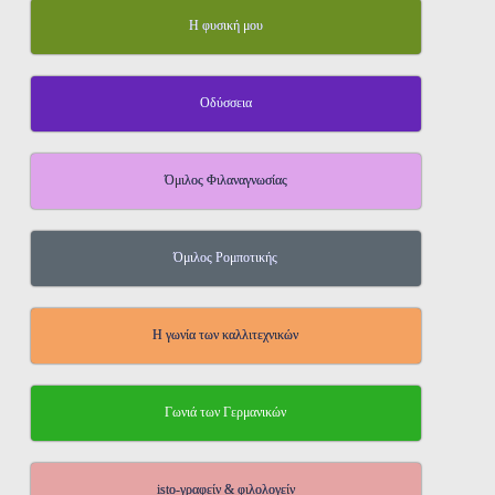
Η φυσική μου
Οδύσσεια
Όμιλος Φιλαναγνωσίας
Όμιλος Ρομποτικής
Η γωνία των καλλιτεχνικών
Γωνιά των Γερμανικών
isto-γραφείν & φιλολογείν