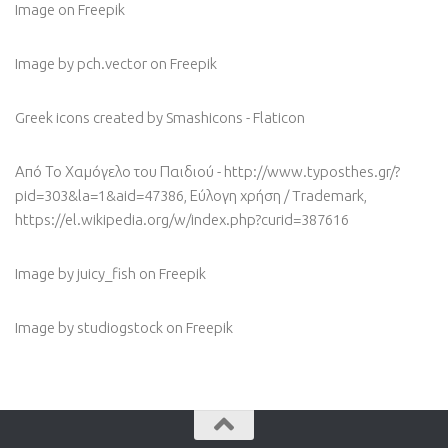
Image
on Freepik
Image by pch.vector
on Freepik
Greek icons created by Smashicons - Flaticon
Από Το Χαμόγελο του Παιδιού - http://www.typosthes.gr/?
pid=303&la=1&aid=47386, Εύλογη χρήση / Trademark,
https://el.wikipedia.org/w/index.php?curid=387616
Image by juicy_fish
on Freepik
Image by studiogstock
on Freepik