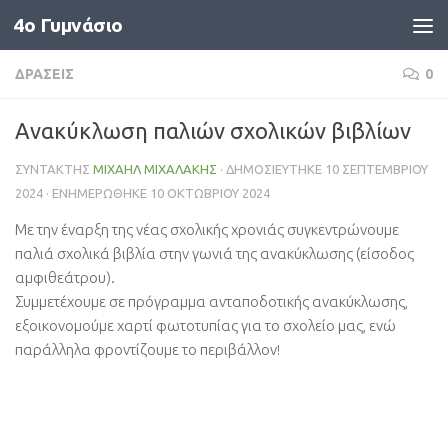
4o Γυμνάσιο
Skip to content
ΔΡΆΣΕΙΣ
0
Ανακύκλωση παλιών σχολικών βιβλίων
ΣΥΝΤΆΚΤΗΣ
ΜΙΧΑΉΛ ΜΙΧΑΛΆΚΗΣ
· ΔΗΜΟΣΙΕΎΤΗΚΕ
10 ΣΕΠΤΕΜΒΡΊΟΥ
2024
· ΕΝΗΜΕΡΏΘΗΚΕ
10 ΟΚΤΩΒΡΊΟΥ 2024
Με την έναρξη της νέας σχολικής χρονιάς συγκεντρώνουμε
παλιά σχολικά βιβλία στην γωνιά της ανακύκλωσης (είσοδος
αμφιθεάτρου).
Συμμετέχουμε σε πρόγραμμα ανταποδοτικής ανακύκλωσης,
εξοικονομούμε χαρτί φωτοτυπίας για το σχολείο μας, ενώ
παράλληλα φροντίζουμε το περιβάλλον!