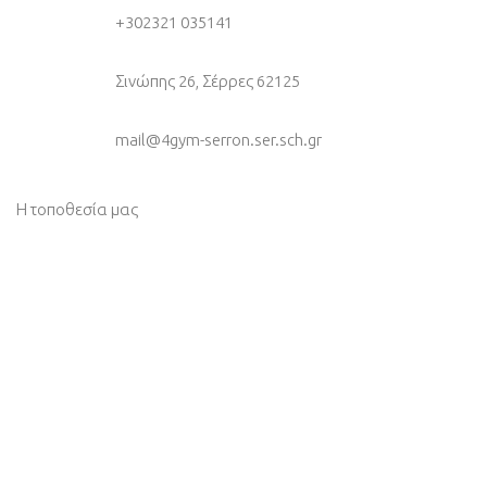
+30
2321 035141
Σινώπης 26, Σέρρες 62125
mail@4gym-serron.ser.sch.gr
Η τοποθεσία μας