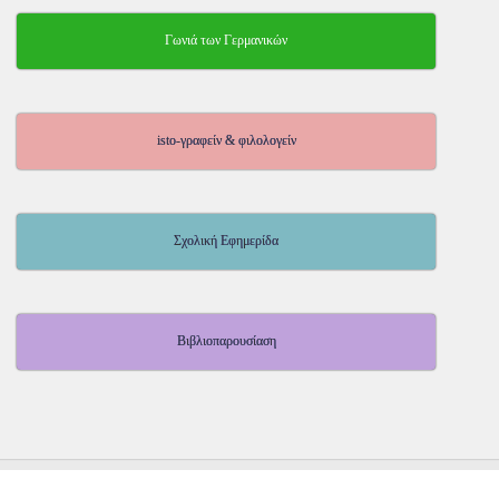
Γωνιά των Γερμανικών
isto-γραφείν & φιλολογείν
Σχολική Εφημερίδα
Βιβλιοπαρουσίαση