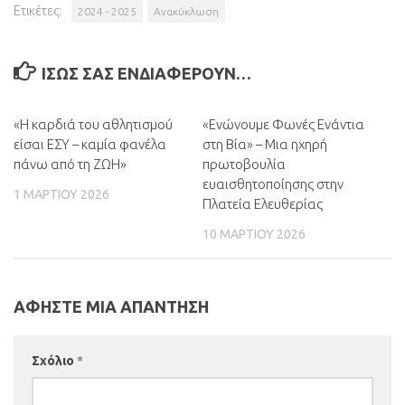
Ετικέτες:
2024 - 2025
Ανακύκλωση
ΊΣΩΣ ΣΑΣ ΕΝΔΙΑΦΈΡΟΥΝ…
«Η καρδιά του αθλητισμού
0
«Ενώνουμε Φωνές Ενάντια
0
είσαι ΕΣΥ – καμία φανέλα
στη Βία» – Μια ηχηρή
πάνω από τη ΖΩΗ»
πρωτοβουλία
ευαισθητοποίησης στην
1 ΜΑΡΤΊΟΥ 2026
Πλατεία Ελευθερίας
10 ΜΑΡΤΊΟΥ 2026
ΑΦΉΣΤΕ ΜΙΑ ΑΠΆΝΤΗΣΗ
Σχόλιο
*