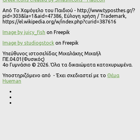
Από Το Χαμόγελο του Παιδιού - http://www.typosthes.gr/?
pid=303&la=1&aid=47386, Εύλογη χρήση / Trademark,
https://el.wikipedia.org/w/index.php?curid=387616
Image by juicy_fish
on Freepik
Image by studiogstock
on Freepik
Υπεύθυνος ιστοσελίδας Μιχαλάκης Μιχαήλ
ΠΕ.04.01(Φυσικός)
4o Γυμνάσιο © 2026. Όλα τα δικαιώματα κατοχυρωμένα.
Υποστηριζόμενο από
- Έχει σχεδιαστεί με το
Θέμα
Ηueman