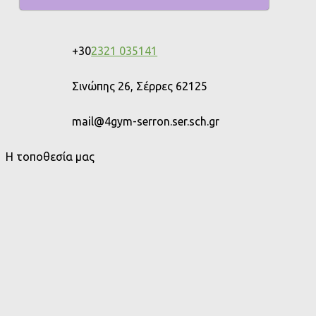
+30
2321 035141
Σινώπης 26, Σέρρες 62125
mail@4gym-serron.ser.sch.gr
Η τοποθεσία μας