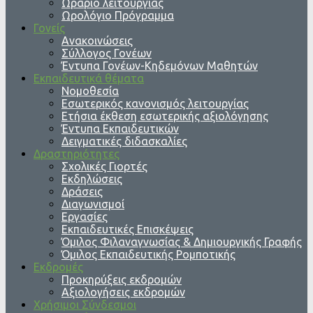
Ωράριο λειτουργίας
Ωρολόγιο Πρόγραμμα
Γονείς
Ανακοινώσεις
Σύλλογος Γονέων
Έντυπα Γονέων-Κηδεμόνων Μαθητών
Εκπαιδευτικά θέματα
Νομοθεσία
Εσωτερικός κανονισμός λειτουργίας
Ετήσια έκθεση εσωτερικής αξιολόγησης
Έντυπα Εκπαιδευτικών
Δειγματικές διδασκαλίες
Δραστηριότητες
Σχολικές Γιορτές
Εκδηλώσεις
Δράσεις
Διαγωνισμοί
Εργασίες
Εκπαιδευτικές Επισκέψεις
Όμιλος Φιλαναγνωσίας & Δημιουργικής Γραφής
Όμιλος Εκπαιδευτικής Ρομποτικής
Εκδρομές
Προκηρύξεις εκδρομών
Αξιολογήσεις εκδρομών
Χρήσιμοι Σύνδεσμοι