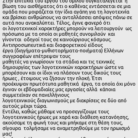
Στην επιτυχία του έργου του ομίλου συγκαταλέγεται η
βίωση του αισθήματος ότι ο καθένας εντάσσεται σε μια
ομάδα που μοιράζεται την ίδια αγάπη για τη λογοτεχνία
και βρίσκει ανθρώπους να ανταλλάσσει απόψεις πάνω σε
αυτά που ανακαλύπτει. Τέλος, έγινε φανερό ότι
οι λογοτεχνικοί χαρακτήρες μπορούν να λειτουργούν ως
πρόσωπα με τα οποία οι μαθητές συνομιλούν και
γίνονται οδηγοί τους σε καινούργιους κόσμους.
Αντιπροσωπευτικά και διαφορετικού είδους
έργα (διηγήματα-μυθιστορήματα-ποιήματα) Ελλήνων
συγγραφέων επέτρεψαν τους
μαθητές να γνωρίσουν τα στάδια και τις τεχνικές
δημιουργίας των λογοτεχνικών χαρακτήρων ώστε να
μπορέσουν και οι ίδιοι να πλάσουν τους δικούς τους
ήρωες , έτοιμους να ζήσουν την πλοκή. Έτσι
προέκυψαν πρωτότυπα μαθητικά έργα, τα οποία όχι μόνο
έγιναν οι εβδομαδιαίες μας εργασίες αλλά κάποια
συμμετείχαν σε πανελλήνιους
λογοτεχνικούς διαγωνισμούς με διακρίσεις σε δύο από
αυτούς μέχρι τώρα.
Εντέλει, καθώς μάθαμε να προσεγγίζουμε τους
λογοτεχνικούς ήρωες με χαρά και διάθεση κατανόησης,
ακούσαμε τη φωνή τους και μπήκαμε στη θέση τους,
σίγουρα τολμήσαμε να αναμετρηθούμε με τον ηρωισμό
μας!