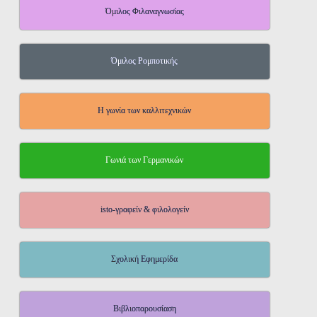
Όμιλος Φιλαναγνωσίας
Όμιλος Ρομποτικής
Η γωνία των καλλιτεχνικών
Γωνιά των Γερμανικών
isto-γραφείν & φιλολογείν
Σχολική Εφημερίδα
Βιβλιοπαρουσίαση