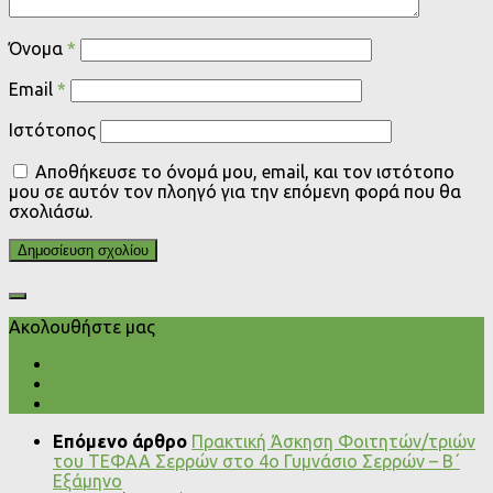
Όνομα
*
Email
*
Ιστότοπος
Αποθήκευσε το όνομά μου, email, και τον ιστότοπο
μου σε αυτόν τον πλοηγό για την επόμενη φορά που θα
σχολιάσω.
Ακολουθήστε μας
Επόμενο άρθρο
Πρακτική Άσκηση Φοιτητών/τριών
του ΤΕΦΑΑ Σερρών στο 4ο Γυμνάσιο Σερρών – Β΄
Εξάμηνο