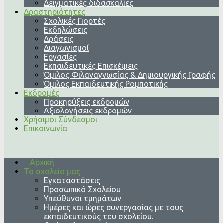
Δειγματικές διδασκαλίες
Δραστηριότητες
Σχολικές Γιορτές
Εκδηλώσεις
Δράσεις
Διαγωνισμοί
Εργασίες
Εκπαιδευτικές Επισκέψεις
Όμιλος Φιλαναγνωσίας & Δημιουργικής Γραφής
Όμιλος Εκπαιδευτικής Ρομποτικής
Εκδρομές
Προκηρύξεις εκδρομών
Αξιολογήσεις εκδρομών
Χρήσιμοι Σύνδεσμοι
Επικοινωνία
Αρχική
Το σχολείο μας
Εγκαταστάσεις
Προσωπικό Σχολείου
Υπεύθυνοι τμημάτων
Ημέρες και ώρες συνεργασίας με τους
εκπαιδευτικούς του σχολείου.