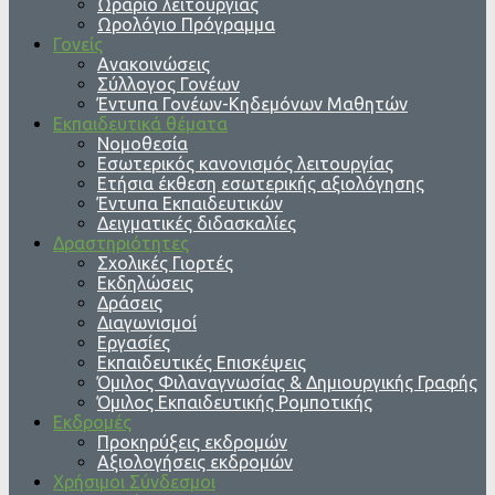
Ωράριο λειτουργίας
Ωρολόγιο Πρόγραμμα
Γονείς
Ανακοινώσεις
Σύλλογος Γονέων
Έντυπα Γονέων-Κηδεμόνων Μαθητών
Εκπαιδευτικά θέματα
Νομοθεσία
Εσωτερικός κανονισμός λειτουργίας
Ετήσια έκθεση εσωτερικής αξιολόγησης
Έντυπα Εκπαιδευτικών
Δειγματικές διδασκαλίες
Δραστηριότητες
Σχολικές Γιορτές
Εκδηλώσεις
Δράσεις
Διαγωνισμοί
Εργασίες
Εκπαιδευτικές Επισκέψεις
Όμιλος Φιλαναγνωσίας & Δημιουργικής Γραφής
Όμιλος Εκπαιδευτικής Ρομποτικής
Εκδρομές
Προκηρύξεις εκδρομών
Αξιολογήσεις εκδρομών
Χρήσιμοι Σύνδεσμοι