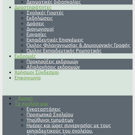
Δειγματικές διδασκαλίες
Δραστηριότητες
Σχολικές Γιορτές
Εκδηλώσεις
Δράσεις
Διαγωνισμοί
Εργασίες
Εκπαιδευτικές Επισκέψεις
Όμιλος Φιλαναγνωσίας & Δημιουργικής Γραφής
Όμιλος Εκπαιδευτικής Ρομποτικής
Εκδρομές
Προκηρύξεις εκδρομών
Αξιολογήσεις εκδρομών
Χρήσιμοι Σύνδεσμοι
Επικοινωνία
Αρχική
Το σχολείο μας
Εγκαταστάσεις
Προσωπικό Σχολείου
Υπεύθυνοι τμημάτων
Ημέρες και ώρες συνεργασίας με τους
εκπαιδευτικούς του σχολείου.