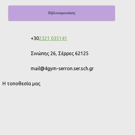
Βιβλιοπαρουσίαση
+30
2321 035141
Σινώπης 26, Σέρρες 62125
mail@4gym-serron.ser.sch.gr
Η τοποθεσία μας