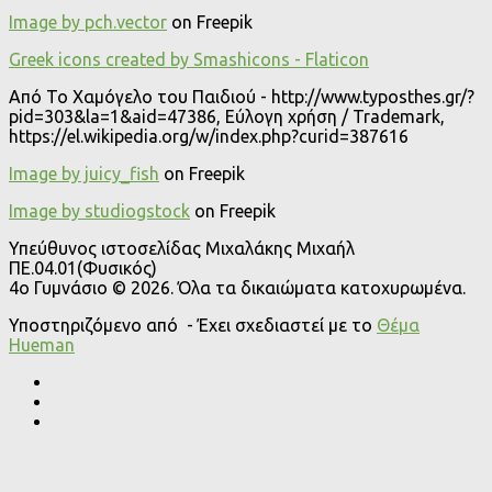
Image by pch.vector
on Freepik
Greek icons created by Smashicons - Flaticon
Από Το Χαμόγελο του Παιδιού - http://www.typosthes.gr/?
pid=303&la=1&aid=47386, Εύλογη χρήση / Trademark,
https://el.wikipedia.org/w/index.php?curid=387616
Image by juicy_fish
on Freepik
Image by studiogstock
on Freepik
Υπεύθυνος ιστοσελίδας Μιχαλάκης Μιχαήλ
ΠΕ.04.01(Φυσικός)
4o Γυμνάσιο © 2026. Όλα τα δικαιώματα κατοχυρωμένα.
Υποστηριζόμενο από
- Έχει σχεδιαστεί με το
Θέμα
Ηueman