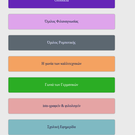
Οδύσσεια
Όμιλος Φιλαναγνωσίας
Όμιλος Ρομποτικής
Η γωνία των καλλιτεχνικών
Γωνιά των Γερμανικών
isto-γραφείν & φιλολογείν
Σχολική Εφημερίδα