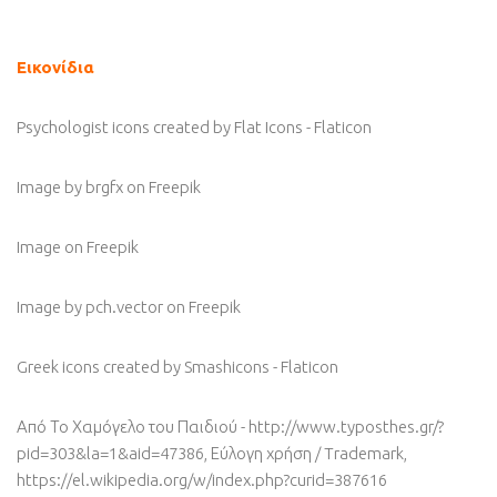
Εικονίδια
Psychologist icons created by Flat Icons - Flaticon
Image by brgfx
on Freepik
Image
on Freepik
Image by pch.vector
on Freepik
Greek icons created by Smashicons - Flaticon
Από Το Χαμόγελο του Παιδιού - http://www.typosthes.gr/?
pid=303&la=1&aid=47386, Εύλογη χρήση / Trademark,
https://el.wikipedia.org/w/index.php?curid=387616