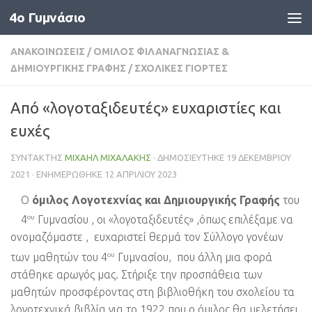
4o Γυμνάσιο
Skip to content
ΑΝΑΚΟΙΝΏΣΕΙΣ
/
ΌΜΙΛΟΣ ΦΙΛΑΝΑΓΝΩΣΊΑΣ &
ΔΗΜΙΟΥΡΓΙΚΉΣ ΓΡΑΦΉΣ
/
ΣΧΟΛΙΚΈΣ ΓΙΟΡΤΈΣ
Από «λογοταξιδευτές» ευχαριστίες και
ευχές
ΣΥΝΤΆΚΤΗΣ
ΜΙΧΑΉΛ ΜΙΧΑΛΆΚΗΣ
· ΔΗΜΟΣΙΕΎΤΗΚΕ
19 ΔΕΚΕΜΒΡΊΟΥ
2021
· ΕΝΗΜΕΡΏΘΗΚΕ
12 ΑΠΡΙΛΊΟΥ 2023
Ο
όμιλος Λογοτεχνίας και Δημιουργικής Γραφής
του
ου
4
Γυμνασίου , οι «λογοταξιδευτές» ,όπως επιλέξαμε να
ονομαζόμαστε , ευχαριστεί θερμά τον Σύλλογο γονέων
ου
των μαθητών του 4
Γυμνασίου, που άλλη μια φορά
στάθηκε αρωγός μας. Στήριξε την προσπάθεια των
μαθητών προσφέροντας στη βιβλιοθήκη του σχολείου τα
λογοτεχνικά βιβλία για το 1922 που ο όμιλος θα μελετήσει