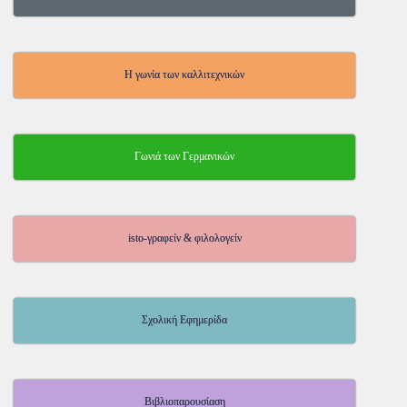
Η γωνία των καλλιτεχνικών
Γωνιά των Γερμανικών
isto-γραφείν & φιλολογείν
Σχολική Εφημερίδα
Βιβλιοπαρουσίαση