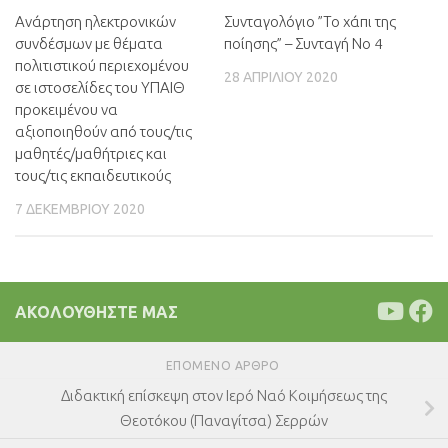
Ανάρτηση ηλεκτρονικών
Συνταγολόγιο ”Το χάπι της
συνδέσμων με θέματα
ποίησης” – Συνταγή Νο 4
πολιτιστικού περιεχομένου
28 ΑΠΡΙΛΊΟΥ 2020
σε ιστοσελίδες του ΥΠΑΙΘ
προκειμένου να
αξιοποιηθούν από τους/τις
μαθητές/μαθήτριες και
τους/τις εκπαιδευτικούς
7 ΔΕΚΕΜΒΡΊΟΥ 2020
ΑΚΟΛΟΥΘΉΣΤΕ ΜΑΣ
ΕΠΌΜΕΝΟ ΆΡΘΡΟ
Διδακτική επίσκεψη στον Ιερό Ναό Κοιμήσεως της
Θεοτόκου (Παναγίτσα) Σερρών