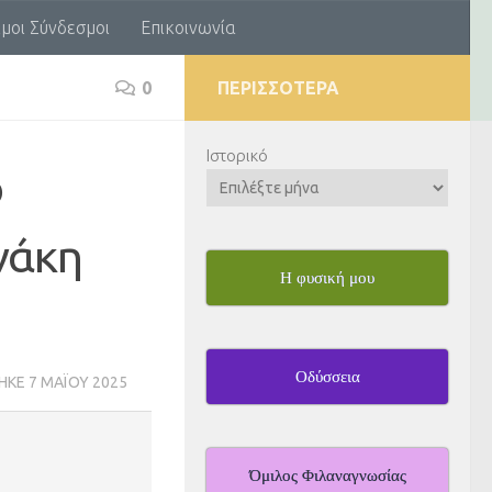
μοι Σύνδεσμοι
Επικοινωνία
0
ΠΕΡΙΣΣΌΤΕΡΑ
Ιστορικό
ο
νάκη
Η φυσική μου
Οδύσσεια
ΗΚΕ
7 ΜΑΪ́ΟΥ 2025
Όμιλος Φιλαναγνωσίας