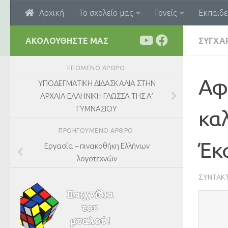
Αρχική
Το σχολείο μας
Γονείς
Εκπαιδε
Skip to content
ΑΚΟΛΟΥΘΉΣΤΕ ΜΑΣ
ΣΥΓΧΑ
ΕΠΌΜΕΝΟ ΆΡΘΡΟ
Αφ
ΥΠΟΔΕΓΜΑΤΙΚΗ ΔΙΔΑΣΚΑΛΙΑ ΣΤΗΝ
ΑΡΧΑΙΑ ΕΛΛΗΝΙΚΗ ΓΛΩΣΣΑ ΤΗΣ Α’
ΓΥΜΝΑΣΙΟΥ
κα
ΠΡΟΗΓΟΎΜΕΝΟ ΆΡΘΡΟ
Έκ
Εργασία – πινακοθήκη Ελλήνων
λογοτεχνών
ΣΥΝΤΆΚ