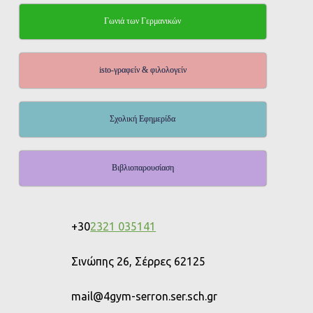
Γωνιά των Γερμανικών
isto-γραφείν & φιλολογείν
Σχολική Εφημερίδα
Βιβλιοπαρουσίαση
+30
2321 035141
Σινώπης 26, Σέρρες 62125
mail@4gym-serron.ser.sch.gr