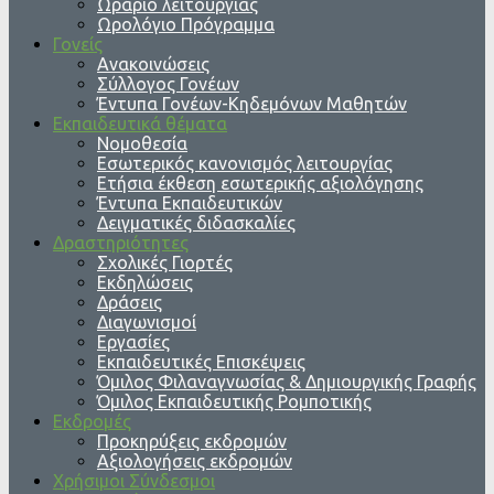
Ωράριο λειτουργίας
Ωρολόγιο Πρόγραμμα
Γονείς
Ανακοινώσεις
Σύλλογος Γονέων
Έντυπα Γονέων-Κηδεμόνων Μαθητών
Εκπαιδευτικά θέματα
Νομοθεσία
Εσωτερικός κανονισμός λειτουργίας
Ετήσια έκθεση εσωτερικής αξιολόγησης
Έντυπα Εκπαιδευτικών
Δειγματικές διδασκαλίες
Δραστηριότητες
Σχολικές Γιορτές
Εκδηλώσεις
Δράσεις
Διαγωνισμοί
Εργασίες
Εκπαιδευτικές Επισκέψεις
Όμιλος Φιλαναγνωσίας & Δημιουργικής Γραφής
Όμιλος Εκπαιδευτικής Ρομποτικής
Εκδρομές
Προκηρύξεις εκδρομών
Αξιολογήσεις εκδρομών
Χρήσιμοι Σύνδεσμοι