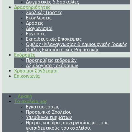
Δειγματικές διδασκαλίες
Δραστηριότητες
Σχολικές Γιορτές
Εκδηλώσεις
Δράσεις
Διαγωνισμοί
Εργασίες
Εκπαιδευτικές Επισκέψεις
Όμιλος Φιλαναγνωσίας & Δημιουργικής Γραφής
Όμιλος Εκπαιδευτικής Ρομποτικής
Εκδρομές
Προκηρύξεις εκδρομών
Αξιολογήσεις εκδρομών
Χρήσιμοι Σύνδεσμοι
Επικοινωνία
Αρχική
Το σχολείο μας
Εγκαταστάσεις
Προσωπικό Σχολείου
Υπεύθυνοι τμημάτων
Ημέρες και ώρες συνεργασίας με τους
εκπαιδευτικούς του σχολείου.