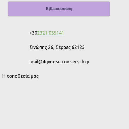
Βιβλιοπαρουσίαση
+30
2321 035141
Σινώπης 26, Σέρρες 62125
mail@4gym-serron.ser.sch.gr
Η τοποθεσία μας