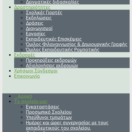
Δειγματικές διδασκαλίες
Δραστηριότητες
Σχολικές Γιορτές
Εκδηλώσεις
Δράσεις
Διαγωνισμοί
Εργασίες
Εκπαιδευτικές Επισκέψεις
Όμιλος Φιλαναγνωσίας & Δημιουργικής Γραφής
Όμιλος Εκπαιδευτικής Ρομποτικής
Εκδρομές
Προκηρύξεις εκδρομών
Αξιολογήσεις εκδρομών
Χρήσιμοι Σύνδεσμοι
Επικοινωνία
Αρχική
Το σχολείο μας
Εγκαταστάσεις
Προσωπικό Σχολείου
Υπεύθυνοι τμημάτων
Ημέρες και ώρες συνεργασίας με τους
εκπαιδευτικούς του σχολείου.