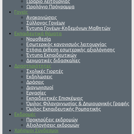
Ωράριο λειτουργίας
Ωρολόγιο Πρόγραμμα
Γονείς
Ανακοινώσεις
Σύλλογος Γονέων
Έντυπα Γονέων-Κηδεμόνων Μαθητών
Εκπαιδευτικά θέματα
Νομοθεσία
Εσωτερικός κανονισμός λειτουργίας
Ετήσια έκθεση εσωτερικής αξιολόγησης
Έντυπα Εκπαιδευτικών
Δειγματικές διδασκαλίες
Δραστηριότητες
Σχολικές Γιορτές
Εκδηλώσεις
Δράσεις
Διαγωνισμοί
Εργασίες
Εκπαιδευτικές Επισκέψεις
Όμιλος Φιλαναγνωσίας & Δημιουργικής Γραφής
Όμιλος Εκπαιδευτικής Ρομποτικής
Εκδρομές
Προκηρύξεις εκδρομών
Αξιολογήσεις εκδρομών
Χρήσιμοι Σύνδεσμοι