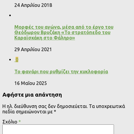
24 Απριλίου 2018
Μορφές του αγώνα, μέσα από το έργο του
Θεόδωρου Βρυζάκη «Το στρατόπεδο του
Καραϊσκάκη στο Φάληρο»
29 Απριλίου 2021
0
Το φανάρι που ρυθμίζει την κυκλοφορία
16 Μαΐου 2025
Αφήστε μια απάντηση
Η ηλ. διεύθυνση σας δεν δημοσιεύεται.
Τα υποχρεωτικά
πεδία σημειώνονται με
*
Σχόλιο
*