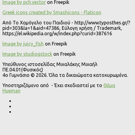
Image by pch.vector
on Freepik
Greek icons created by Smashicons - Flaticon
Από Το Χαμόγελο του Παιδιού - http://www.typosthes.gr/?
pid=303&la=1&aid=47386, Εύλογη χρήση / Trademark,
https://el.wikipedia.org/w/index.php?curid=387616
Image by juicy_fish
on Freepik
Image by studiogstock
on Freepik
Υπεύθυνος ιστοσελίδας Μιχαλάκης Μιχαήλ
ΠΕ.04.01(Φυσικός)
4o Γυμνάσιο © 2026. Όλα τα δικαιώματα κατοχυρωμένα.
Υποστηριζόμενο από
- Έχει σχεδιαστεί με το
Θέμα
Ηueman