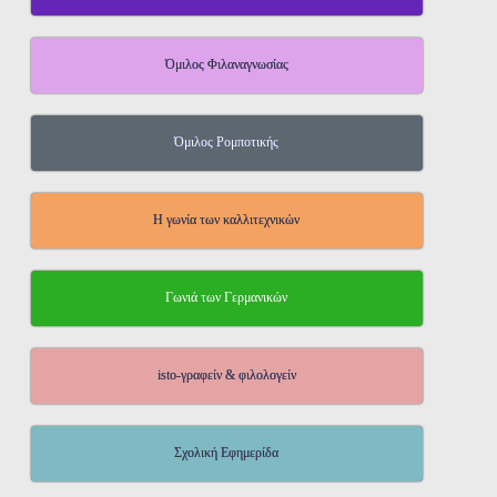
Όμιλος Φιλαναγνωσίας
Όμιλος Ρομποτικής
Η γωνία των καλλιτεχνικών
Γωνιά των Γερμανικών
isto-γραφείν & φιλολογείν
Σχολική Εφημερίδα