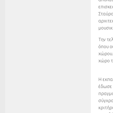
επισκε
Σταύρο
αρχιτε
μουσικ
Την τε
όπου ο
χώρου.
χώρο τ
Η εκπα
έδωσε 
πραγμα
σύγχρο
κριτήρ