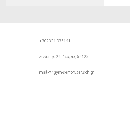
+30
2321 035141
Σινώπης 26, Σέρρες 62125
mail@4gym-serron.ser.sch.gr