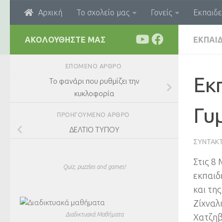
Αρχική
Το σχολείο μας
Γονείς
Εκπαιδε
Skip to content
ΑΚΟΛΟΥΘΉΣΤΕ ΜΑΣ
ΕΚΠΑΙΔ
ΕΠΌΜΕΝΟ ΆΡΘΡΟ
Εκπ
Το φανάρι που ρυθμίζει την
κυκλοφορία
Γυ
ΠΡΟΗΓΟΎΜΕΝΟ ΆΡΘΡΟ
ΔΕΛΤΙΟ ΤΥΠΟΥ
ΣΥΝΤΆΚ
Στις 8
Quiz, puzzles and games!
εκπαιδ
και τη
Ζίχναλ
Διαδικτυακά Μαθήματα
Χατζηβ