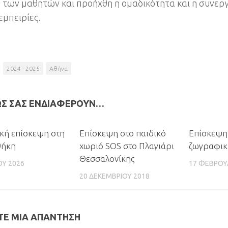
 των μαθητών και προήχθη η ομαδικότητα και η συνερ
εμπειρίες.
2024 - 2025
Αθήνα
ΩΣ ΣΑΣ ΕΝΔΙΑΦΈΡΟΥΝ…
0
ική επίσκεψη στη
Επίσκεψη στο παιδικό
Επίσκεψη
θήκη
χωριό SOS στο Πλαγιάρι
ζωγραφικ
Θεσσαλονίκης
ΟΥ 2026
17 ΦΕΒΡΟΥ
20 ΔΕΚΕΜΒΡΊΟΥ 2018
Ε ΜΙΑ ΑΠΆΝΤΗΣΗ