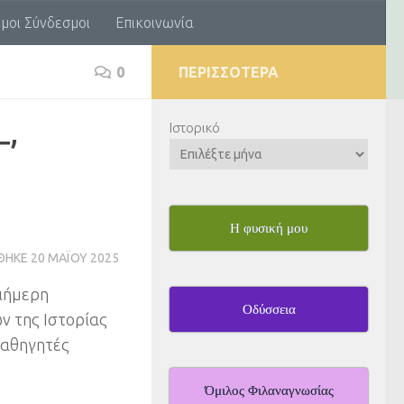
μοι Σύνδεσμοι
Επικοινωνία
0
ΠΕΡΙΣΣΌΤΕΡΑ
Ιστορικό
Γ’
Η φυσική μου
ΘΗΚΕ
20 ΜΑΪ́ΟΥ 2025
ριήμερη
Οδύσσεια
ν της Ιστορίας
καθηγητές
ο
Όμιλος Φιλαναγνωσίας