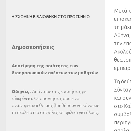
Μετά τ
Η ΣΧΟΛΙΚΉ ΒΙΒΛΙΟΘΉΚΗ ΣΤΟ ΠΡΟΣΚΉΝΙΟ
επισκε
τη μάχ
Αθήνα,
την επ
Δημοσκοπήσεις
Ακολού
θεατρι
Αποτίμηση της ποιότητας των
εμπειρ
διαπροσωπικών σχέσεων των μαθητών
Τη δεύ
Σύνταγ
Οδηγίες
: Απάντησε στις ερωτήσεις με
και συ
ειλικρίνεια. Οι απαντήσεις σου είναι
ανώνυμες και θα μας βοηθήσουν να κάνουμε
στο Κα
το σχολείο πιο ασφαλές και φιλικό για όλους.
συμβολ
περιηγ
απολαύ