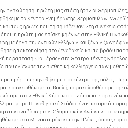
ην αναχώρηση, πρώτη μας στάση ήταν οι Θερμοπύλες,
φθήκαμε το Κέντρο Ενημέρωσης Θερμοπυλών, γνωρίζ
η και τους ήρωες που τη σημάδεψαν. Στη συνέχεια φτ
 όπου η πρώτη μας επίσκεψη έγινε στην Εθνική Πινακο
αφή με έργα σημαντικών Ελλήνων και ξένων ζωγράφων
θησε η τακτοποίηση στο ξενοδοχείο και το βράδυ παρ
κή παράσταση «Το Τέρας» στο Θέατρο Τέχνης Κάρολος 
ία που ενίσχυσε την αισθητική καλλιέργεια των μαθητώ
τερη ημέρα περιηγηθήκαμε στο κέντρο της πόλης. Πε
μα, επισκεφθήκαμε τη Βουλή, παρακολουθήσαμε την 
νεχίσαμε στον Εθνικό Κήπο και το Ζάππειο. Στη συνέχε
λλιμάρμαρο Παναθηναϊκό Στάδιο, έναν ιστορικό χώρο 
ή στην αναβίωση των Ολυμπιακών Αγώνων. Το μεσημ
ηθήκαμε στο Μοναστηράκι και την Πλάκα, όπου γευματ
σαμε τη ζωντανή ατμόσφαιρα του ιστορικού κέντρου.