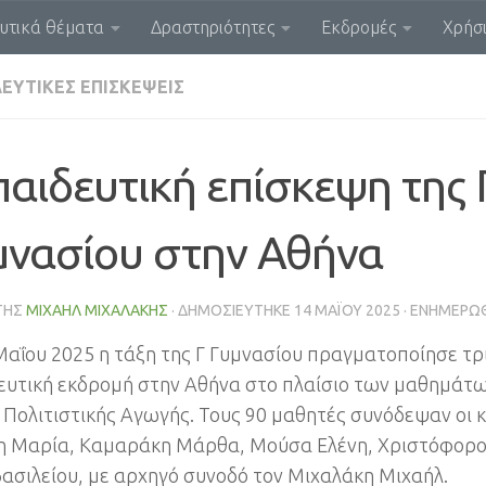
υτικά θέματα
Δραστηριότητες
Εκδρομές
Χρήσι
ΕΥΤΙΚΈΣ ΕΠΙΣΚΈΨΕΙΣ
αιδευτική επίσκεψη της 
μνασίου στην Αθήνα
ΤΗΣ
ΜΙΧΑΉΛ ΜΙΧΑΛΆΚΗΣ
· ΔΗΜΟΣΙΕΎΤΗΚΕ
14 ΜΑΪ́ΟΥ 2025
· ΕΝΗΜΕΡΏ
 Μαΐου 2025 η τάξη της Γ Γυμνασίου πραγματοποίησε τ
ευτική εκδρομή στην Αθήνα στο πλαίσιο των μαθημάτω
ς Πολιτιστικής Αγωγής. Τους 90 μαθητές συνόδεψαν οι 
η Μαρία, Καμαράκη Μάρθα, Μούσα Ελένη, Χριστόφορ
ασιλείου, με αρχηγό συνοδό τον Μιχαλάκη Μιχαήλ.