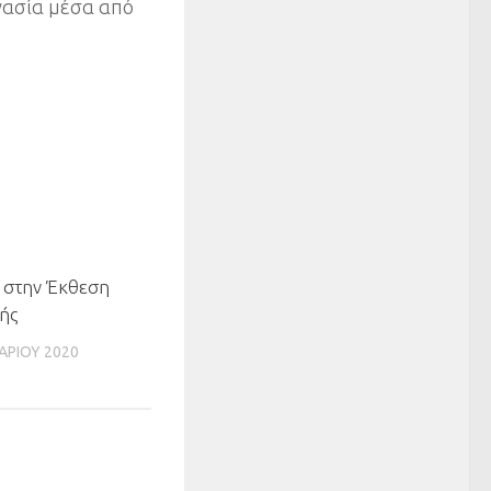
γασία μέσα από
 στην Έκθεση
ής
ΑΡΊΟΥ 2020