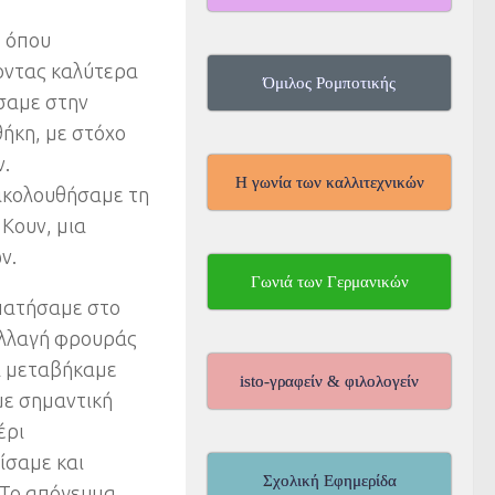
 όπου
οντας καλύτερα
Όμιλος Ρομποτικής
άσαμε στην
θήκη, με στόχο
.
Η γωνία των καλλιτεχνικών
ακολουθήσαμε τη
Κουν, μια
ν.
Γωνιά των Γερμανικών
ρπατήσαμε στο
αλλαγή φρουράς
ια μεταβήκαμε
isto-γραφείν & φιλολογείν
με σημαντική
έρι
ίσαμε και
Σχολική Εφημερίδα
 Το απόγευμα