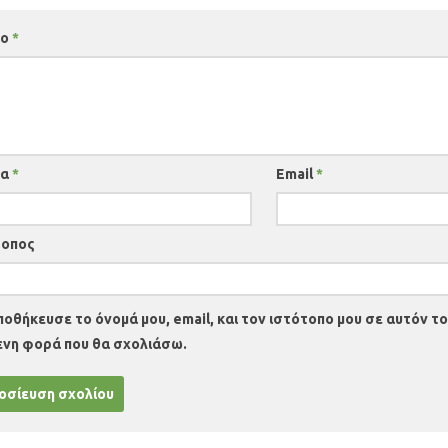
ιο
*
μα
*
Email
*
τοπος
ποθήκευσε το όνομά μου, email, και τον ιστότοπο μου σε αυτόν το
ενη φορά που θα σχολιάσω.