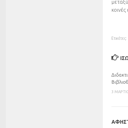
μεταξύ
κοινές 
Ετικέτες:
ΊΣ
Διδακτ
Βιβλιο
3 ΜΑΡΤΊ
ΑΦΉΣΤ