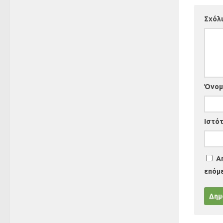
Σχόλ
Όνο
Ιστό
Α
επόμ