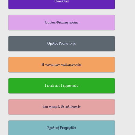
Οδύσσεια
Όμιλος Φιλαναγνωσίας
Όμιλος Ρομποτικής
Η γωνία των καλλιτεχνικών
Γωνιά των Γερμανικών
isto-γραφείν & φιλολογείν
Σχολική Εφημερίδα