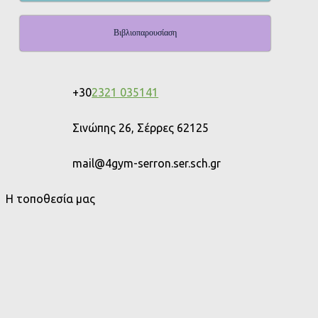
Βιβλιοπαρουσίαση
+30
2321 035141
Σινώπης 26, Σέρρες 62125
mail@4gym-serron.ser.sch.gr
Η τοποθεσία μας