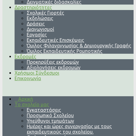
Δειγματικές διδασκαλίες
Δραστηριότητες
Σχολικές Γιορτές
Εκδηλώσεις
Δράσεις
Διαγωνισμοί
Εργασίες
Εκπαιδευτικές Επισκέψεις
Όμιλος Φιλαναγνωσίας & Δημιουργικής Γραφής
Όμιλος Εκπαιδευτικής Ρομποτικής
Εκδρομές
Προκηρύξεις εκδρομών
Αξιολογήσεις εκδρομών
Χρήσιμοι Σύνδεσμοι
Επικοινωνία
Αρχική
Το σχολείο μας
Εγκαταστάσεις
Προσωπικό Σχολείου
Υπεύθυνοι τμημάτων
Ημέρες και ώρες συνεργασίας με τους
εκπαιδευτικούς του σχολείου.