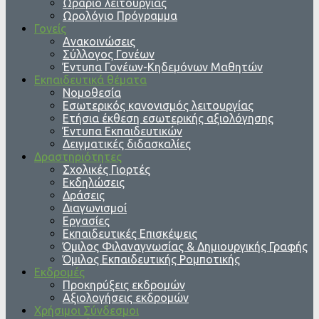
Ωράριο λειτουργίας
Ωρολόγιο Πρόγραμμα
Γονείς
Ανακοινώσεις
Σύλλογος Γονέων
Έντυπα Γονέων-Κηδεμόνων Μαθητών
Εκπαιδευτικά θέματα
Νομοθεσία
Εσωτερικός κανονισμός λειτουργίας
Ετήσια έκθεση εσωτερικής αξιολόγησης
Έντυπα Εκπαιδευτικών
Δειγματικές διδασκαλίες
Δραστηριότητες
Σχολικές Γιορτές
Εκδηλώσεις
Δράσεις
Διαγωνισμοί
Εργασίες
Εκπαιδευτικές Επισκέψεις
Όμιλος Φιλαναγνωσίας & Δημιουργικής Γραφής
Όμιλος Εκπαιδευτικής Ρομποτικής
Εκδρομές
Προκηρύξεις εκδρομών
Αξιολογήσεις εκδρομών
Χρήσιμοι Σύνδεσμοι