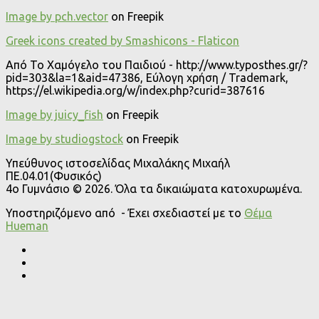
Image by pch.vector
on Freepik
Greek icons created by Smashicons - Flaticon
Από Το Χαμόγελο του Παιδιού - http://www.typosthes.gr/?
pid=303&la=1&aid=47386, Εύλογη χρήση / Trademark,
https://el.wikipedia.org/w/index.php?curid=387616
Image by juicy_fish
on Freepik
Image by studiogstock
on Freepik
Υπεύθυνος ιστοσελίδας Μιχαλάκης Μιχαήλ
ΠΕ.04.01(Φυσικός)
4o Γυμνάσιο © 2026. Όλα τα δικαιώματα κατοχυρωμένα.
Υποστηριζόμενο από
- Έχει σχεδιαστεί με το
Θέμα
Ηueman