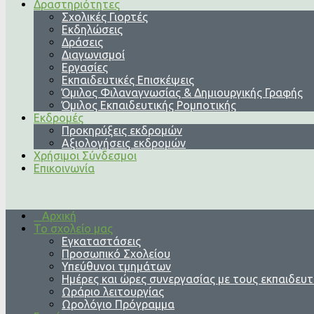
Δραστηριότητες
Σχολικές Γιορτές
Εκδηλώσεις
Δράσεις
Διαγωνισμοί
Εργασίες
Εκπαιδευτικές Επισκέψεις
Όμιλος Φιλαναγνωσίας & Δημιουργικής Γραφής
Όμιλος Εκπαιδευτικής Ρομποτικής
Εκδρομές
Προκηρύξεις εκδρομών
Αξιολογήσεις εκδρομών
Χρήσιμοι Σύνδεσμοι
Επικοινωνία
Αρχική
Το σχολείο μας
Εγκαταστάσεις
Προσωπικό Σχολείου
Υπεύθυνοι τμημάτων
Ημέρες και ώρες συνεργασίας με τους εκπαιδευτ
Ωράριο λειτουργίας
Ωρολόγιο Πρόγραμμα