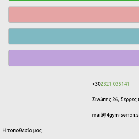
+30
2321 035141
Σινώπης 26, Σέρρες
mail@4gym-serron.se
Η τοποθεσία μας