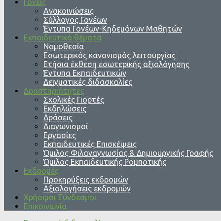
Γονείς
Ανακοινώσεις
Σύλλογος Γονέων
Έντυπα Γονέων-Κηδεμόνων Μαθητών
Εκπαιδευτικά θέματα
Νομοθεσία
Εσωτερικός κανονισμός λειτουργίας
Ετήσια έκθεση εσωτερικής αξιολόγησης
Έντυπα Εκπαιδευτικών
Δειγματικές διδασκαλίες
Δραστηριότητες
Σχολικές Γιορτές
Εκδηλώσεις
Δράσεις
Διαγωνισμοί
Εργασίες
Εκπαιδευτικές Επισκέψεις
Όμιλος Φιλαναγνωσίας & Δημιουργικής Γραφής
Όμιλος Εκπαιδευτικής Ρομποτικής
Εκδρομές
Προκηρύξεις εκδρομών
Αξιολογήσεις εκδρομών
Χρήσιμοι Σύνδεσμοι
Επικοινωνία