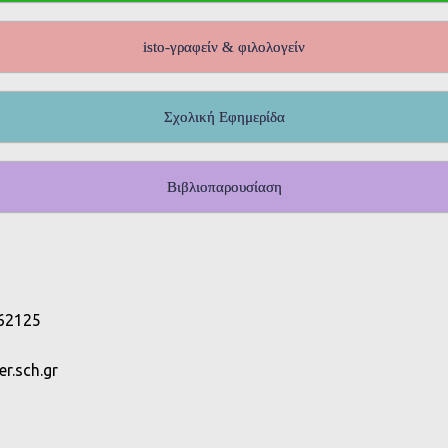
isto-γραφείν & φιλολογείν
Σχολική Εφημερίδα
Βιβλιοπαρουσίαση
 62125
r.sch.gr