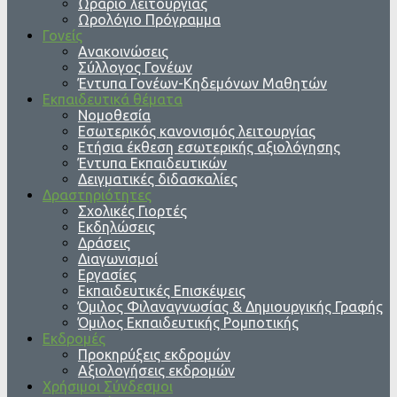
Ωράριο λειτουργίας
Ωρολόγιο Πρόγραμμα
Γονείς
Ανακοινώσεις
Σύλλογος Γονέων
Έντυπα Γονέων-Κηδεμόνων Μαθητών
Εκπαιδευτικά θέματα
Νομοθεσία
Εσωτερικός κανονισμός λειτουργίας
Ετήσια έκθεση εσωτερικής αξιολόγησης
Έντυπα Εκπαιδευτικών
Δειγματικές διδασκαλίες
Δραστηριότητες
Σχολικές Γιορτές
Εκδηλώσεις
Δράσεις
Διαγωνισμοί
Εργασίες
Εκπαιδευτικές Επισκέψεις
Όμιλος Φιλαναγνωσίας & Δημιουργικής Γραφής
Όμιλος Εκπαιδευτικής Ρομποτικής
Εκδρομές
Προκηρύξεις εκδρομών
Αξιολογήσεις εκδρομών
Χρήσιμοι Σύνδεσμοι