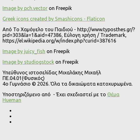
Image by pch.vector
on Freepik
Greek icons created by Smashicons - Flaticon
Από Το Χαμόγελο του Παιδιού - http://www.typosthes.gr/?
pid=303&la=1&aid=47386, Εύλογη χρήση / Trademark,
https://el.wikipedia.org/w/index.php?curid=387616
Image by juicy_fish
on Freepik
Image by studiogstock
on Freepik
Υπεύθυνος ιστοσελίδας Μιχαλάκης Μιχαήλ
ΠΕ.04.01(Φυσικός)
4o Γυμνάσιο © 2026. Όλα τα δικαιώματα κατοχυρωμένα.
Υποστηριζόμενο από
- Έχει σχεδιαστεί με το
Θέμα
Ηueman