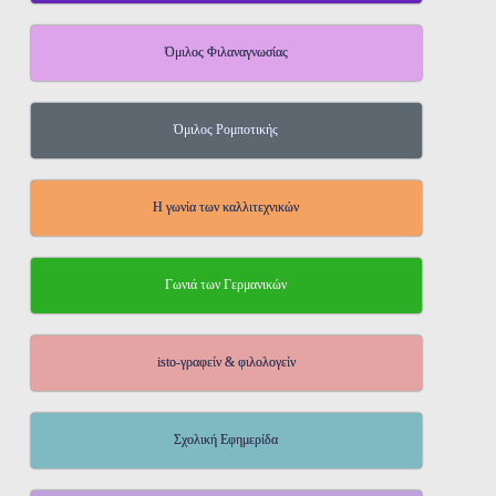
Όμιλος Φιλαναγνωσίας
Όμιλος Ρομποτικής
Η γωνία των καλλιτεχνικών
Γωνιά των Γερμανικών
isto-γραφείν & φιλολογείν
Σχολική Εφημερίδα