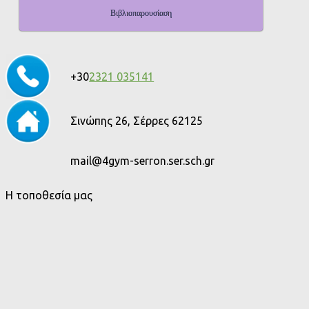
Βιβλιοπαρουσίαση
+30
2321 035141
Σινώπης 26, Σέρρες 62125
mail@4gym-serron.ser.sch.gr
Η τοποθεσία μας