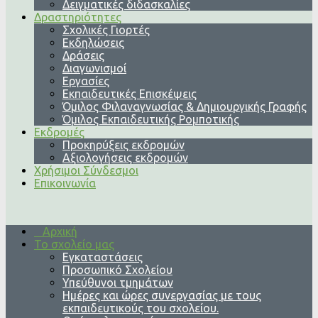
Δειγματικές διδασκαλίες
Δραστηριότητες
Σχολικές Γιορτές
Εκδηλώσεις
Δράσεις
Διαγωνισμοί
Εργασίες
Εκπαιδευτικές Επισκέψεις
Όμιλος Φιλαναγνωσίας & Δημιουργικής Γραφής
Όμιλος Εκπαιδευτικής Ρομποτικής
Εκδρομές
Προκηρύξεις εκδρομών
Αξιολογήσεις εκδρομών
Χρήσιμοι Σύνδεσμοι
Επικοινωνία
Αρχική
Το σχολείο μας
Εγκαταστάσεις
Προσωπικό Σχολείου
Υπεύθυνοι τμημάτων
Ημέρες και ώρες συνεργασίας με τους
εκπαιδευτικούς του σχολείου.