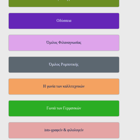
Οδύσσεια
Όμιλος Φιλαναγνωσίας
Όμιλος Ρομποτικής
Η γωνία των καλλιτεχνικών
Γωνιά των Γερμανικών
isto-γραφείν & φιλολογείν