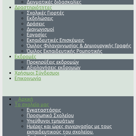
Δειγματικές διδασκαλίες
Δραστηριότητες
Σχολικές Γιορτές
Εκδηλώσεις
Δράσεις
Διαγωνισμοί
Εργασίες
Εκπαιδευτικές Επισκέψεις
Όμιλος Φιλαναγνωσίας & Δημιουργικής Γραφής
Όμιλος Εκπαιδευτικής Ρομποτικής
Εκδρομές
Προκηρύξεις εκδρομών
Αξιολογήσεις εκδρομών
Χρήσιμοι Σύνδεσμοι
Επικοινωνία
Αρχική
Το σχολείο μας
Εγκαταστάσεις
Προσωπικό Σχολείου
Υπεύθυνοι τμημάτων
Ημέρες και ώρες συνεργασίας με τους
εκπαιδευτικούς του σχολείου.