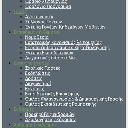
Ωράριο λειτουργίας
Ωρολόγιο Πρόγραμμα
Γονείς
Ανακοινώσεις
Σύλλογος Γονέων
Έντυπα Γονέων-Κηδεμόνων Μαθητών
Εκπαιδευτικά θέματα
Νομοθεσία
Εσωτερικός κανονισμός λειτουργίας
Ετήσια έκθεση εσωτερικής αξιολόγησης
Έντυπα Εκπαιδευτικών
Δειγματικές διδασκαλίες
Δραστηριότητες
Σχολικές Γιορτές
Εκδηλώσεις
Δράσεις
Διαγωνισμοί
Εργασίες
Εκπαιδευτικές Επισκέψεις
Όμιλος Φιλαναγνωσίας & Δημιουργικής Γραφής
Όμιλος Εκπαιδευτικής Ρομποτικής
Εκδρομές
Προκηρύξεις εκδρομών
Αξιολογήσεις εκδρομών
Χρήσιμοι Σύνδεσμοι