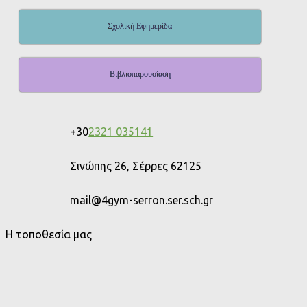
Σχολική Εφημερίδα
Βιβλιοπαρουσίαση
+30
2321 035141
Σινώπης 26, Σέρρες 62125
mail@4gym-serron.ser.sch.gr
Η τοποθεσία μας