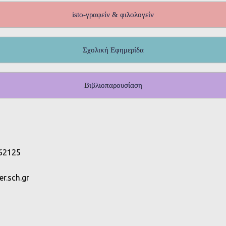
isto-γραφείν & φιλολογείν
Σχολική Εφημερίδα
Βιβλιοπαρουσίαση
 62125
r.sch.gr