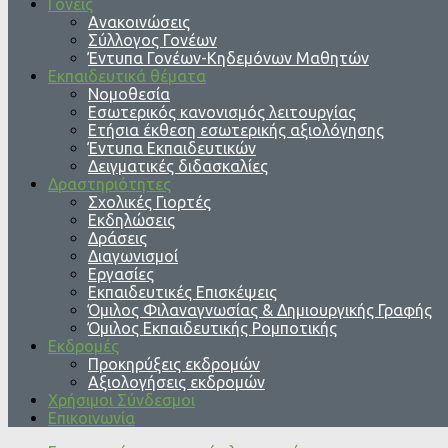
Γονείς
Ανακοινώσεις
Σύλλογος Γονέων
Έντυπα Γονέων-Κηδεμόνων Μαθητών
Εκπαιδευτικά θέματα
Νομοθεσία
Εσωτερικός κανονισμός λειτουργίας
Ετήσια έκθεση εσωτερικής αξιολόγησης
Έντυπα Εκπαιδευτικών
Δειγματικές διδασκαλίες
Δραστηριότητες
Σχολικές Γιορτές
Εκδηλώσεις
Δράσεις
Διαγωνισμοί
Εργασίες
Εκπαιδευτικές Επισκέψεις
Όμιλος Φιλαναγνωσίας & Δημιουργικής Γραφής
Όμιλος Εκπαιδευτικής Ρομποτικής
Εκδρομές
Προκηρύξεις εκδρομών
Αξιολογήσεις εκδρομών
Χρήσιμοι Σύνδεσμοι
Επικοινωνία