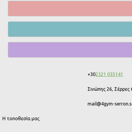
+30
2321 035141
Σινώπης 26, Σέρρες
mail@4gym-serron.se
Η τοποθεσία μας