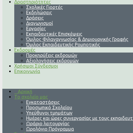
Δραστηριότητες
Σχολικές Γιορτές
Εκδηλώσεις
Δράσεις
Διαγωνισμοί
Εργασίες
Εκπαιδευτικές Επισκέψεις
Όμιλος Φιλαναγνωσίας & Δημιουργικής Γραφής
Όμιλος Εκπαιδευτικής Ρομποτικής
Εκδρομές
Προκηρύξεις εκδρομών
Αξιολογήσεις εκδρομών
Χρήσιμοι Σύνδεσμοι
Επικοινωνία
Αρχική
Το σχολείο μας
Εγκαταστάσεις
Προσωπικό Σχολείου
Υπεύθυνοι τμημάτων
Ημέρες και ώρες συνεργασίας με τους εκπαιδευτ
Ωράριο λειτουργίας
Ωρολόγιο Πρόγραμμα