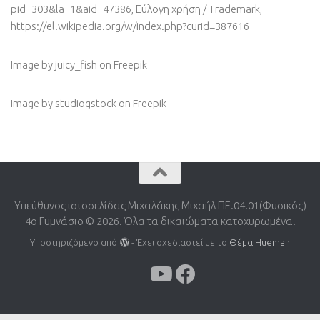
pid=303&la=1&aid=47386, Εύλογη χρήση / Trademark,
https://el.wikipedia.org/w/index.php?curid=387616
Image by juicy_fish
on Freepik
Image by studiogstock
on Freepik
Υπεύθυνος ιστοσελίδας Μιχαλάκης Μιχαήλ ΠΕ.04.01(Φυσικός)
4o Γυμνάσιο © 2026. Όλα τα δικαιώματα κατοχυρωμένα.
Υποστηριζόμενο από
- Έχει σχεδιαστεί με το
Θέμα Ηueman