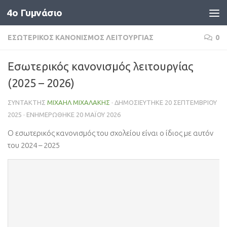
4o Γυμνάσιο
Skip to content
ΕΣΩΤΕΡΙΚΌΣ ΚΑΝΟΝΙΣΜΌΣ ΛΕΙΤΟΥΡΓΊΑΣ
0
Εσωτερικός κανονισμός λειτουργίας
(2025 – 2026)
ΣΥΝΤΆΚΤΗΣ
ΜΙΧΑΉΛ ΜΙΧΑΛΆΚΗΣ
· ΔΗΜΟΣΙΕΎΤΗΚΕ
20 ΣΕΠΤΕΜΒΡΊΟΥ
2025
· ΕΝΗΜΕΡΏΘΗΚΕ
20 ΜΑΪ́ΟΥ 2026
Ο εσωτερικός κανονισμός του σχολείου είναι ο ίδιος με αυτόν
του 2024 – 2025