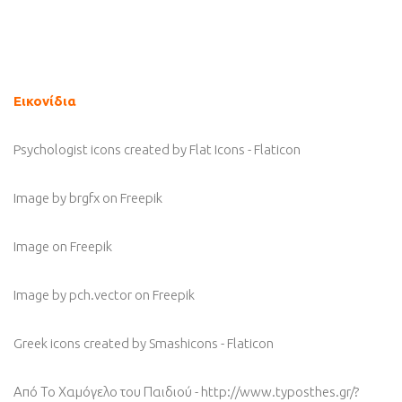
Εικονίδια
Psychologist icons created by Flat Icons - Flaticon
Image by brgfx
on Freepik
Image
on Freepik
Image by pch.vector
on Freepik
Greek icons created by Smashicons - Flaticon
Από Το Χαμόγελο του Παιδιού - http://www.typosthes.gr/?