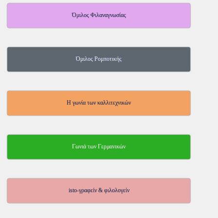
Όμιλος Φιλαναγνωσίας
Όμιλος Ρομποτικής
Η γωνία των καλλιτεχνικών
Γωνιά των Γερμανικών
isto-γραφείν & φιλολογείν