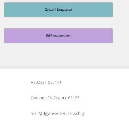
Σχολική Εφημερίδα
Βιβλιοπαρουσίαση
+30
2321 035141
Σινώπης 26, Σέρρες 62125
mail@4gym-serron.ser.sch.gr