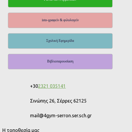
isto-γραφείν & φιλολογείν
Σχολική Εφημερίδα
Βιβλιοπαρουσίαση
+30
2321 035141
Σινώπης 26, Σέρρες 62125
mail@4gym-serron.ser.sch.gr
Η τοποθεσία μας