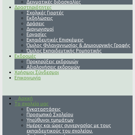
Δειγματικές διδασκαλίες
Δραστηριότητες
Σχολικές Γιορτές
Εκδηλώσεις
Δράσεις
Διαγωνισμοί
Εργασίες
Εκπαιδευτικές Επισκέψεις
Όμιλος Φιλαναγνωσίας & Δημιουργικής Γραφής
Όμιλος Εκπαιδευτικής Ρομποτικής
Εκδρομές
Προκηρύξεις εκδρομών
Αξιολογήσεις εκδρομών
Χρήσιμοι Σύνδεσμοι
Επικοινωνία
Αρχική
Το σχολείο μας
Εγκαταστάσεις
Προσωπικό Σχολείου
Υπεύθυνοι τμημάτων
Ημέρες και ώρες συνεργασίας με τους
εκπαιδευτικούς του σχολείου.