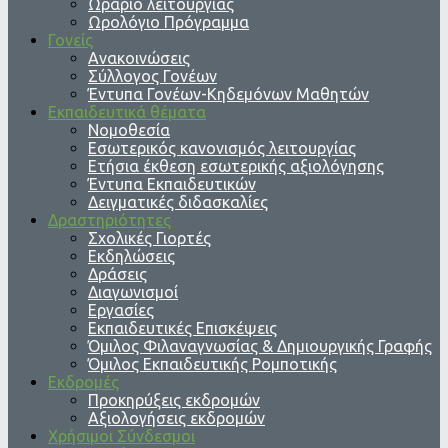
Ωράριο λειτουργίας
Ωρολόγιο Πρόγραμμα
Γονείς
Ανακοινώσεις
Σύλλογος Γονέων
Έντυπα Γονέων-Κηδεμόνων Μαθητών
Εκπαιδευτικά θέματα
Νομοθεσία
Εσωτερικός κανονισμός λειτουργίας
Ετήσια έκθεση εσωτερικής αξιολόγησης
Έντυπα Εκπαιδευτικών
Δειγματικές διδασκαλίες
Δραστηριότητες
Σχολικές Γιορτές
Εκδηλώσεις
Δράσεις
Διαγωνισμοί
Εργασίες
Εκπαιδευτικές Επισκέψεις
Όμιλος Φιλαναγνωσίας & Δημιουργικής Γραφής
Όμιλος Εκπαιδευτικής Ρομποτικής
Εκδρομές
Προκηρύξεις εκδρομών
Αξιολογήσεις εκδρομών
Χρήσιμοι Σύνδεσμοι