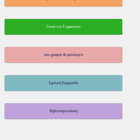
Γωνιά των Γερμανικών
isto-γραφείν & φιλολογείν
Σχολική Εφημερίδα
Βιβλιοπαρουσίαση