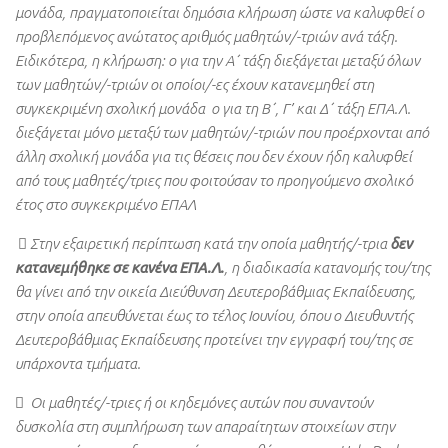
μονάδα, πραγματοποιείται δημόσια κλήρωση ώστε να καλυφθεί ο
προβλεπόμενος ανώτατος αριθμός μαθητών/-τριών ανά τάξη.
Ειδικότερα, η κλήρωση: o για την Α΄ τάξη διεξάγεται μεταξύ όλων
των μαθητών/-τριών οι οποίοι/-ες έχουν κατανεμηθεί στη
συγκεκριμένη σχολική μονάδα o για τη Β΄, Γ’ και Δ΄ τάξη ΕΠΑ.Λ.
διεξάγεται μόνο μεταξύ των μαθητών/-τριών που προέρχονται από
άλλη σχολική μονάδα για τις θέσεις που δεν έχουν ήδη καλυφθεί
από τους μαθητές/τριες που φοιτούσαν το προηγούμενο σχολικό
έτος στο συγκεκριμένο ΕΠΑΛ
 Στην εξαιρετική περίπτωση κατά την οποία μαθητής/-τρια
δεν
κατανεμήθηκε σε κανένα ΕΠΑ.Λ.
, η διαδικασία κατανομής του/της
θα γίνει από την οικεία Διεύθυνση Δευτεροβάθμιας Εκπαίδευσης,
στην οποία απευθύνεται έως το τέλος Ιουνίου, όπου ο Διευθυντής
Δευτεροβάθμιας Εκπαίδευσης προτείνει την εγγραφή του/της σε
υπάρχοντα τμήματα.
 Οι μαθητές/-τριες ή οι κηδεμόνες αυτών που συναντούν
δυσκολία στη συμπλήρωση των απαραίτητων στοιχείων στην