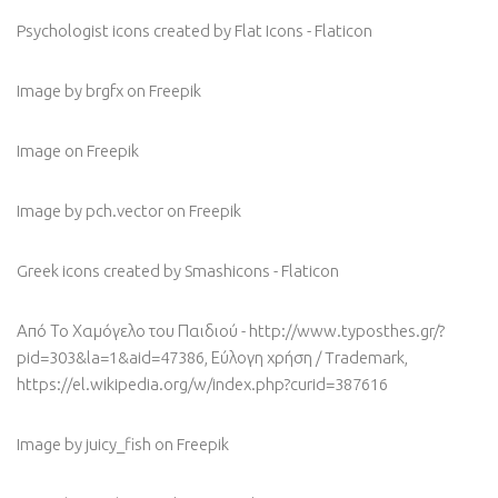
Psychologist icons created by Flat Icons - Flaticon
Image by brgfx
on Freepik
Image
on Freepik
Image by pch.vector
on Freepik
Greek icons created by Smashicons - Flaticon
Από Το Χαμόγελο του Παιδιού - http://www.typosthes.gr/?
pid=303&la=1&aid=47386, Εύλογη χρήση / Trademark,
https://el.wikipedia.org/w/index.php?curid=387616
Image by juicy_fish
on Freepik