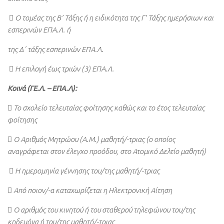
 Ο τομέας της Β’ Τάξης ή η ειδικότητα της Γ’ Τάξης ημερήσιων και
εσπερινών ΕΠΑ.Λ. ή
της Δ΄ τάξης εσπερινών ΕΠΑ.Λ.
 Η επιλογή έως τριών (3) ΕΠΑ.Λ.
Κοινά (ΓΕ.Λ. – ΕΠΑ.Λ):
 Το σχολείο τελευταίας φοίτησης καθώς και το έτος τελευταίας
φοίτησης
 Ο Αριθμός Μητρώου (Α.Μ.) μαθητή/-τριας (ο οποίος
αναγράφεται στον έλεγχο προόδου, στο Ατομικό Δελτίο μαθητή)
 Η ημερομηνία γέννησης του/της μαθητή/-τριας
 Από ποιον/-α καταχωρίζεται η Ηλεκτρονική Αίτηση
 Ο αριθμός του κινητού ή του σταθερού τηλεφώνου του/της
κηδεμόνα ή του/της μαθητή/-τριας