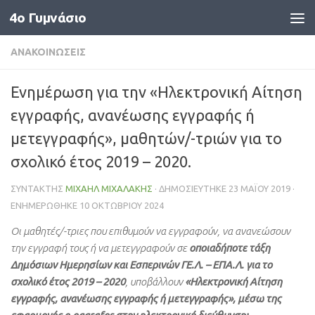
4o Γυμνάσιο
Skip to content
ΑΝΑΚΟΙΝΏΣΕΙΣ
Ενημέρωση για την «Ηλεκτρονική Αίτηση
εγγραφής, ανανέωσης εγγραφής ή
μετεγγραφής», μαθητών/-τριών για το
σχολικό έτος 2019 – 2020.
ΣΥΝΤΆΚΤΗΣ
ΜΙΧΑΉΛ ΜΙΧΑΛΆΚΗΣ
· ΔΗΜΟΣΙΕΎΤΗΚΕ
23 ΜΑΪ́ΟΥ 2019
·
ΕΝΗΜΕΡΏΘΗΚΕ
10 ΟΚΤΩΒΡΊΟΥ 2024
Οι μαθητές/-τριες που επιθυμούν να εγγραφούν, να ανανεώσουν
την εγγραφή τους ή να μετεγγραφούν σε
οποιαδήποτε τάξη
Δημόσιων Ημερησίων και Εσπερινών ΓΕ.Λ. – ΕΠΑ.Λ. για το
σχολικό έτος 2019 – 2020
, υποβάλλουν
«Ηλεκτρονική Αίτηση
εγγραφής, ανανέωσης εγγραφής ή μετεγγραφής», μέσω της