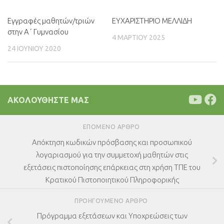
Εγγραφές μαθητών/τριών
ΕΥΧΑΡΙΣΤΗΡΙΟ ΜΕΛΛΙΔΗ
0
στην Α΄ Γυμνασίου
4 ΜΑΡΤΊΟΥ 2025
24 ΙΟΥΝΊΟΥ 2020
ΑΚΟΛΟΥΘΉΣΤΕ ΜΑΣ
ΕΠΌΜΕΝΟ ΆΡΘΡΟ
Απόκτηση κωδικών πρόσβασης και προσωπικού
λογαριασμού για την συμμετοχή μαθητών στις
εξετάσεις πιστοποίησης επάρκειας στη χρήση ΤΠΕ του
Κρατικού Πιστοποιητικού Πληροφορικής
ΠΡΟΗΓΟΎΜΕΝΟ ΆΡΘΡΟ
Πρόγραμμα εξετάσεων και Υποχρεώσεις των