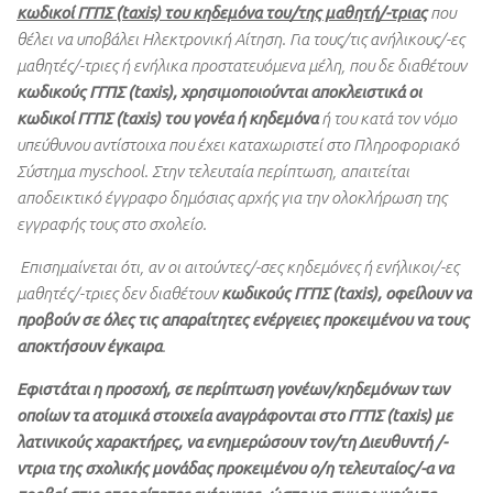
κωδικοί ΓΓΠΣ (taxis) του κηδεμόνα του/της μαθητή/-τριας
που
θέλει να υποβάλει Ηλεκτρονική Αίτηση. Για τους/τις ανήλικους/-ες
μαθητές/-τριες ή ενήλικα προστατευόμενα μέλη, που δε διαθέτουν
κωδικούς ΓΓΠΣ (taxis),
χρησιμοποιούνται αποκλειστικά
οι
κωδικοί ΓΓΠΣ (taxis) του γονέα ή κηδεμόνα
ή του κατά τον νόμο
υπεύθυνου αντίστοιχα που έχει καταχωριστεί στο Πληροφοριακό
Σύστημα myschool. Στην τελευταία περίπτωση, απαιτείται
αποδεικτικό έγγραφο δημόσιας αρχής για την ολοκλήρωση της
εγγραφής τους στο σχολείο.
Επισημαίνεται ότι, αν οι αιτούντες/-σες κηδεμόνες ή ενήλικοι/-ες
μαθητές/-τριες δεν διαθέτουν
κωδικούς ΓΓΠΣ (taxis), οφείλουν να
προβούν σε όλες τις απαραίτητες ενέργειες προκειμένου να τους
αποκτήσουν έγκαιρα
.
Εφιστάται η προσοχή, σε περίπτωση γονέων/κηδεμόνων των
οποίων τα ατομικά στοιχεία αναγράφονται στο ΓΓΠΣ (taxis) με
λατινικούς χαρακτήρες, να ενημερώσουν τον/τη Διευθυντή /-
ντρια της σχολικής μονάδας προκειμένου ο/η τελευταίος/-α να