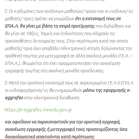
 Οι κηδεμόνες των ανήλικων μαθητών/-τριών και οι ενήλικοι/-ες
μαθητές/-τριες πρέπει να γνωρίζουν
ότι η κατανομή τους σε
ΕΠΑ.Λ. θα γίνει με βάση τη σειρά προτίμησης
που δηλώθηκε και
θα γίνει σε Τάξεις, Τομείς και Ειδικότητες που πληρούν τις
προϋποθέσεις λειτουργίας τους. Στην περίπτωση κατά την οποία
μαθητής/-τρια έχει υποβάλει Ηλεκτρονική Αίτηση δηλώνοντας την
πρόθεσή του/της για μετεγγραφή σε άλλη σχολική μονάδα (ΓΕ.Λ. –
ΕΠΑ.Λ.), θεωρείται ότι έχει πραγματοποιήσει την ανανέωση
εγγραφής του/της στη σχολική μονάδα προέλευσης.
 Μετά την οριστική κατανομή τους σε συγκεκριμένο ΓΕ.Λ ή ΕΠΑ.Λ.
οι ενδιαφερόμενοι/-ες θα ενημερωθούν
μέσω της εφαρμογής e-
eggrafes
στην ηλεκτρονική διεύθυνση:
https://e-eggrafes.minedu.gov.gr
και οφείλουν να παρουσιαστούν για την οριστική εγγραφή,
ανανέωση εγγραφής ή μετεγγραφή τους προσκομίζοντας όσα
δικαιολογητικά απαιτούνται κατά περίπτωση: