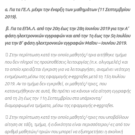
α. Για τα ΓΕ.Λ. μέχρι την έναρξη των μαθημάτων (11 Σεπτεμβρίου
2019).
β. Για τα ΕΠΑ.Λ. από την 20η έως την 28η Ιουνίου 2019 για την Α’
φάση ηλεκτρονικών εγγραφών και από την 1η έως την 5η Ιουλίου
για την Β’ φάση ηλεκτρονικών εγγραφών Μαΐου – Ιουνίου 2019.
 Στην περίπτωση κατά την οποία μαθητής/-τρια αιτήθηκε τμήμα
που δεν πληροί τις προϋποθέσεις λειτουργίας (π.χ. ολιγομελές) και
το οποίο χρειάζεται έγκριση για να λειτουργήσει, αναμένει νεότερη
ενημέρωση μέσω της εφαρμογής e-eggrafes μετά τη 15η Ιουλίου
2019. Αν το τμήμα δεν εγκριθεί, οι μαθητές/-τριες, που
κατανεμήθηκαν σε αυτά, θα πρέπει να κάνουν νέα αίτηση εγγραφής
από τη 2η έως την 11η Σεπτεμβρίου στα υπάρχοντα/
διαμορφωμένα τμήματα, μέσω της εφαρμογής e-eggrafes.
 Στην περίπτωση κατά την οποία μαθητές/-τριες που υποβάλλουν
αίτηση σε τάξη, τμήμα, ή ειδικότητα είναι περισσότεροι/-ες από τον
αριθμό μαθητών/-τριών που μπορεί να εξυπηρετήσει η σχολική