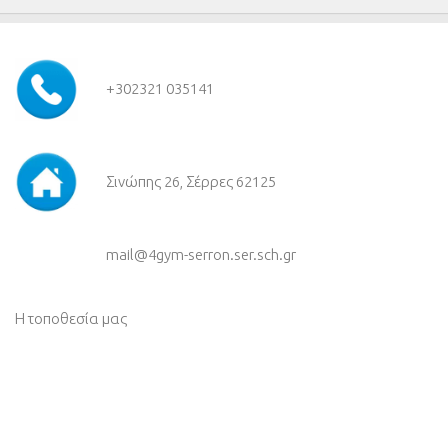
+30
2321 035141
Σινώπης 26, Σέρρες 62125
mail@4gym-serron.ser.sch.gr
Η τοποθεσία μας