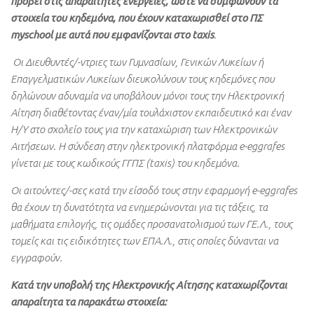
προβεί στις απαραίτητες ενέργειες, ώστε να συμφωνούν τα
στοιχεία του κηδεμόνα, που έχουν καταχωρισθεί στο ΠΣ
myschool με αυτά που εμφανίζονται στο taxis
.
Οι Διευθυντές/-ντριες των Γυμνασίων, Γενικών Λυκείων ή
Επαγγελματικών Λυκείων διευκολύνουν τους κηδεμόνες που
δηλώνουν αδυναμία να υποβάλουν μόνοι τους την Ηλεκτρονική
Αίτηση διαθέτοντας έναν/μία τουλάχιστον εκπαιδευτικό και έναν
Η/Υ στο σχολείο τους για την καταχώριση των Ηλεκτρονικών
Αιτήσεων. Η σύνδεση στην ηλεκτρονική πλατφόρμα e-eggrafes
γίνεται με τους κωδικούς ΓΓΠΣ (taxis) του κηδεμόνα.
Οι αιτούντες/-σες κατά την είσοδό τους στην εφαρμογή e-eggrafes
θα έχουν τη δυνατότητα να ενημερώνονται για τις τάξεις, τα
μαθήματα επιλογής, τις ομάδες προσανατολισμού των ΓΕ.Λ., τους
τομείς και τις ειδικότητες των ΕΠΑ.Λ., στις οποίες δύνανται να
εγγραφούν.
Κατά την υποβολή της Ηλεκτρονικής Αίτησης καταχωρίζονται
απαραίτητα τα παρακάτω στοιχεία: