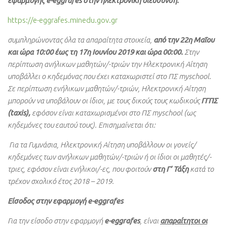
εφαρμογής e-eggrafes στην ηλεκτρονική διεύθυνση:
https://e-eggrafes.minedu.gov.gr
συμπληρώνοντας όλα τα απαραίτητα στοιχεία,
από την 22η Μαΐου
και ώρα 10:00 έως τη 17η Ιουνίου 2019 και ώρα 00:00.
Στην
περίπτωση ανήλικων μαθητών/-τριών την Ηλεκτρονική Αίτηση
υποβάλλει ο κηδεμόνας που έχει καταχωριστεί στο ΠΣ myschool.
Σε περίπτωση ενήλικων μαθητών/-τριών, Ηλεκτρονική Αίτηση
μπορούν να υποβάλουν οι ίδιοι, με τους δικούς τους κωδικούς
ΓΓΠΣ
(taxis),
εφόσον είναι καταχωρισμένοι στο ΠΣ myschool (ως
κηδεμόνες του εαυτού τους). Επισημαίνεται ότι:
Για τα Γυμνάσια, Ηλεκτρονική Αίτηση υποβάλλουν οι γονείς/
κηδεμόνες των ανήλικων μαθητών/-τριών ή οι ίδιοι οι μαθητές/-
τριες, εφόσον είναι ενήλικοι/-ες, που φοιτούν
στη Γ’ Τάξη
κατά το
τρέχον σχολικό έτος 2018 – 2019.
Είσοδος στην εφαρμογή e-eggrafes
Για την είσοδο στην εφαρμογή
e-eggrafes
, είναι
απαραίτητοι οι