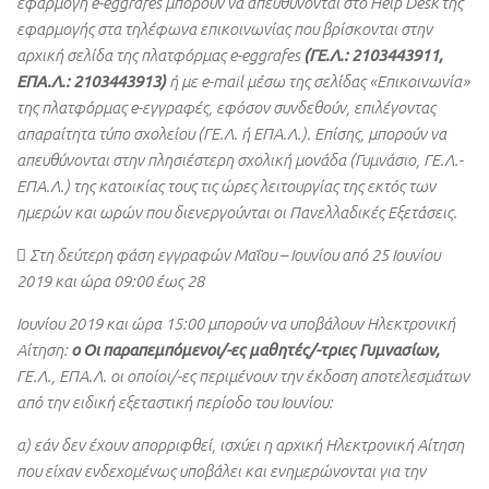
εφαρμογή e-eggrafes μπορούν να απευθύνονται στο Help Desk της
εφαρμογής στα τηλέφωνα επικοινωνίας που βρίσκονται στην
αρχική σελίδα της πλατφόρμας e-eggrafes
(ΓΕ.Λ.: 2103443911,
ΕΠΑ.Λ.: 2103443913)
ή με e-mail μέσω της σελίδας «Επικοινωνία»
της πλατφόρμας e-εγγραφές, εφόσον συνδεθούν, επιλέγοντας
απαραίτητα τύπο σχολείου (ΓΕ.Λ. ή ΕΠΑ.Λ.). Επίσης, μπορούν να
απευθύνονται στην πλησιέστερη σχολική μονάδα (Γυμνάσιο, ΓΕ.Λ.-
ΕΠΑ.Λ.) της κατοικίας τους τις ώρες λειτουργίας της εκτός των
ημερών και ωρών που διενεργούνται οι Πανελλαδικές Εξετάσεις.
 Στη δεύτερη φάση εγγραφών Μαΐου – Ιουνίου από 25 Ιουνίου
2019 και ώρα 09:00 έως 28
Ιουνίου 2019 και ώρα 15:00 μπορούν να υποβάλουν Ηλεκτρονική
Αίτηση:
o Οι παραπεμπόμενοι/-ες μαθητές/-τριες Γυμνασίων,
ΓΕ.Λ., ΕΠΑ.Λ. οι οποίοι/-ες περιμένουν την έκδοση αποτελεσμάτων
από την ειδική εξεταστική περίοδο του Ιουνίου:
α) εάν δεν έχουν απορριφθεί, ισχύει η αρχική Ηλεκτρονική Αίτηση
που είχαν ενδεχομένως υποβάλει και ενημερώνονται για την