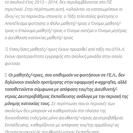
το σχολικό έτος 2013 – 2014, δεν περιλαμβάνονται στο ΠΣ
myschool. Στην περίπτωση αυτή, καλούνται να καταχωρίσουν οι
ίδιοι/-ες τα παρακάτω στοιχεία: o Τάξη τελευταίας φοίτησης o
Αποτέλεσμα φοίτησης o Φύλο μαθητή/-τριας o Όνομα μαθητή/-
τριας o Επώνυμο μαθητή/-τριας o Όνομα πατέρα o Όνομα μητέρας
o Διεύθυνση κατοικίας μαθητή/-τριας
 Όσοι/όσες μαθητές/-τριες έχουν προαχθεί από τάξη του ΕΠΑ.Λ.
έχουν προτεραιότητα εγγραφής στη σχολική μονάδα στην οποία
φοιτούν.
 Οι μαθητές/-τριες, που επιθυμούν να φοιτήσουν σε ΓΕ.Λ., δεν
δηλώνουν σχολείο προτίμησης στην εφαρμογή e-eggrafes, αλλά
τοποθετούνται σύμφωνα με απόφαση του/της Διευθυντή/-
ντριας Δευτεροβάθμιας Εκπαίδευσης ανάλογα με την περιοχή της
μόνιμης κατοικίας τους.
Σε περίπτωση που οι περιοχές των
σχολείων δεν μπορούν να καθοριστούν στο πλαίσιο της
δικαιοδοσίας ενός/μίας μόνο Διευθυντή/-ντριας Δευτεροβάθμιας
Εκπαίδευσης, καθορίζονται με απόφαση του/της αρμόδιου/-ας
Περιφερειακού/-ής Διευθυντή/-ντριας Εκπαίδευσης.