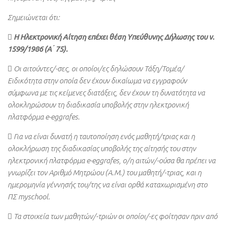
Σημειώνεται ότι:
 Η Ηλεκτρονική Αίτηση επέχει θέση Υπεύθυνης Δήλωσης του ν.
1599/1986 (Α ́ 75).
 Οι αιτούντες/-σες, οι οποίοι/ες δηλώσουν Τάξη/Τομέα/
Ειδικότητα στην οποία δεν έχουν δικαίωμα να εγγραφούν
σύμφωνα με τις κείμενες διατάξεις, δεν έχουν τη δυνατότητα να
ολοκληρώσουν τη διαδικασία υποβολής στην ηλεκτρονική
πλατφόρμα e-eggrafes.
 Για να είναι δυνατή η ταυτοποίηση ενός μαθητή/τριας και η
ολοκλήρωση της διαδικασίας υποβολής της αίτησής του στην
ηλεκτρονική πλατφόρμα e-eggrafes, ο/η αιτών/-ούσα θα πρέπει να
γνωρίζει τον Αριθμό Μητρώου (Α.Μ.) του μαθητή/-τριας, και η
ημερομηνία γέννησής του/της να είναι ορθά καταχωρισμένη στο
ΠΣ myschool.
 Τα στοιχεία των μαθητών/-τριών οι οποίοι/-ες φοίτησαν πριν από