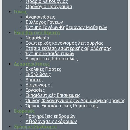
Ωράριο λειτουργίας
Ωρολόγιο Πρόγραμμα
Γονείς
Ανακοινώσεις
Σύλλογος Γονέων
Έντυπα Γονέων-Κηδεμόνων Μαθητών
Εκπαιδευτικά θέματα
Νομοθεσία
Εσωτερικός κανονισμός λειτουργίας
Ετήσια έκθεση εσωτερικής αξιολόγησης
Έντυπα Εκπαιδευτικών
Δειγματικές διδασκαλίες
Δραστηριότητες
Σχολικές Γιορτές
Εκδηλώσεις
Δράσεις
Διαγωνισμοί
Εργασίες
Εκπαιδευτικές Επισκέψεις
Όμιλος Φιλαναγνωσίας & Δημιουργικής Γραφής
Όμιλος Εκπαιδευτικής Ρομποτικής
Εκδρομές
Προκηρύξεις εκδρομών
Αξιολογήσεις εκδρομών
Χρήσιμοι Σύνδεσμοι