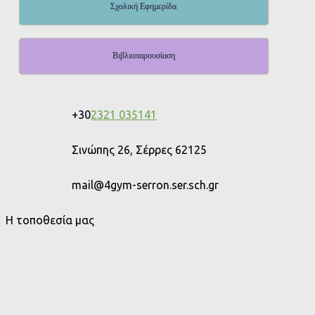
Σχολική Εφημερίδα
Βιβλιοπαρουσίαση
+30
2321 035141
Σινώπης 26, Σέρρες 62125
mail@4gym-serron.ser.sch.gr
Η τοποθεσία μας