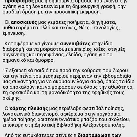
·
Προορισμός
μας η δημιουργία ομάδας που ενώνει την
αγάπη για τη λογοτεχνία με τη δημιουργική γραφή, την
ομαδική δράση με την προσωπική έκφραση.
· Οι
αποσκευές
μας γεμάτες ποιήματα, διηγήματα,
μυθιστορήματα αλλά και εικόνες, Νέες Τεχνολογίες ,
έμπνευση.
· Καταφέραμε να γίνουμε
συνεπιβάτες
στην ίδια
διαδρομή και να μοιραστούμε εμπειρίες, ιδέες, στιγμές
συγκίνησης και περηφάνιας, ελπίδα, αγάπη για το
σημαντικό και όμορφο.
17 εξαιρετικά παιδιά που παρά την κούραση του 7ωρου
και την πείνα του μεσημεριού περίμεναν την εβδομαδιαία
μας συνάντηση για να ακούσουν λόγια σοφά, όπως τα ίδια
τα αποκαλούν, και να μοιράσουν σε όλους την αθωότητα,
τη φρεσκάδα και τη μοναδικότητα της εφηβικής τους
σκέψης.
· Ο
χάρτης πλεύσης
μας περιέλαβε φεστιβάλ ποίησης,
λογοτεχνικό διαγωνισμό, αφιέρωμα στην παγκόσμια
ημέρα ποίησης, χριστουγεννιάτικο μπαζάρ του σχολείου,
επίσκεψη στη Δημοτική Βιβλιοθήκη Αλεξανδρούπολης.
· Από τις ευτυχέστερες στιγμές η
διασταύρωση των