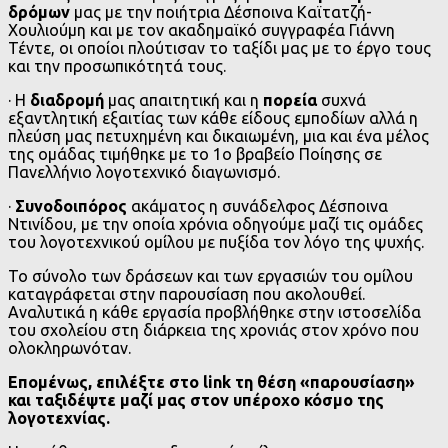
δρόμων
μας με την ποιήτρια Δέσποινα Καϊτατζή-
Χουλιούμη και με τον ακαδημαϊκό συγγραφέα Γιάννη
Τέντε, οι οποίοι πλούτισαν το ταξίδι μας με το έργο τους
και την προσωπικότητά τους.
· Η
διαδρομή
μας απαιτητική και η
πορεία
συχνά
εξαντλητική εξαιτίας των κάθε είδους εμποδίων αλλά η
πλεύση μας πετυχημένη και δικαιωμένη, μια και ένα μέλος
της ομάδας τιμήθηκε με το 1ο βραβείο Ποίησης σε
Πανελλήνιο λογοτεχνικό διαγωνισμό.
·
Συνοδοιπόρος
ακάματος η συνάδελφος Δέσποινα
Ντινίδου, με την οποία χρόνια οδηγούμε μαζί τις ομάδες
του λογοτεχνικού ομίλου με πυξίδα τον λόγο της ψυχής.
Το σύνολο των δράσεων και των εργασιών του ομίλου
καταγράφεται στην παρουσίαση που ακολουθεί.
Αναλυτικά η κάθε εργασία προβλήθηκε στην ιστοσελίδα
του σχολείου στη διάρκεια της χρονιάς στον χρόνο που
ολοκληρωνόταν.
Επομένως, επιλέξτε στο link τη θέση «παρουσίαση»
και ταξιδέψτε μαζί μας στον υπέροχο κόσμο της
λογοτεχνίας.