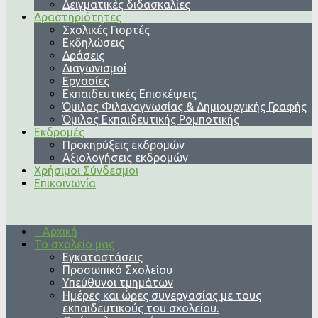
Δειγματικές διδασκαλίες
Δραστηριότητες
Σχολικές Γιορτές
Εκδηλώσεις
Δράσεις
Διαγωνισμοί
Εργασίες
Εκπαιδευτικές Επισκέψεις
Όμιλος Φιλαναγνωσίας & Δημιουργικής Γραφής
Όμιλος Εκπαιδευτικής Ρομποτικής
Εκδρομές
Προκηρύξεις εκδρομών
Αξιολογήσεις εκδρομών
Χρήσιμοι Σύνδεσμοι
Επικοινωνία
Αρχική
Το σχολείο μας
Εγκαταστάσεις
Προσωπικό Σχολείου
Υπεύθυνοι τμημάτων
Ημέρες και ώρες συνεργασίας με τους
εκπαιδευτικούς του σχολείου.