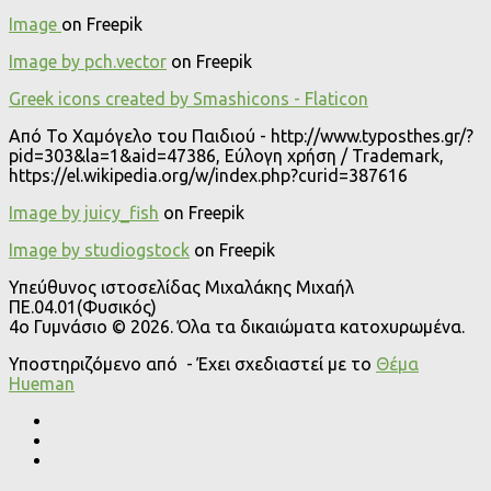
Image
on Freepik
Image by pch.vector
on Freepik
Greek icons created by Smashicons - Flaticon
Από Το Χαμόγελο του Παιδιού - http://www.typosthes.gr/?
pid=303&la=1&aid=47386, Εύλογη χρήση / Trademark,
https://el.wikipedia.org/w/index.php?curid=387616
Image by juicy_fish
on Freepik
Image by studiogstock
on Freepik
Υπεύθυνος ιστοσελίδας Μιχαλάκης Μιχαήλ
ΠΕ.04.01(Φυσικός)
4o Γυμνάσιο © 2026. Όλα τα δικαιώματα κατοχυρωμένα.
Υποστηριζόμενο από
- Έχει σχεδιαστεί με το
Θέμα
Ηueman