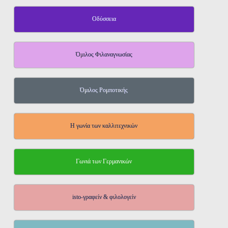
Οδύσσεια
Όμιλος Φιλαναγνωσίας
Όμιλος Ρομποτικής
Η γωνία των καλλιτεχνικών
Γωνιά των Γερμανικών
isto-γραφείν & φιλολογείν