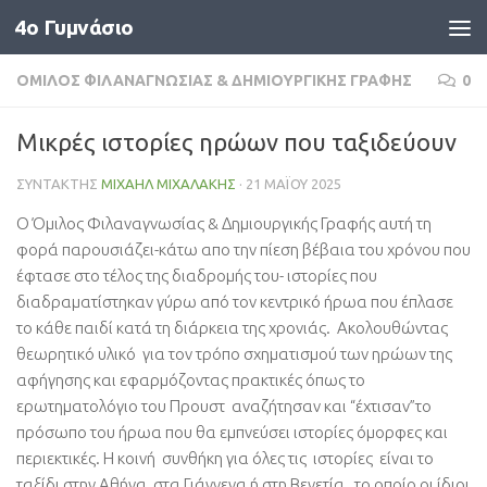
4o Γυμνάσιο
Skip to content
ΌΜΙΛΟΣ ΦΙΛΑΝΑΓΝΩΣΊΑΣ & ΔΗΜΙΟΥΡΓΙΚΉΣ ΓΡΑΦΉΣ
0
Μικρές ιστορίες ηρώων που ταξιδεύουν
ΣΥΝΤΆΚΤΗΣ
ΜΙΧΑΉΛ ΜΙΧΑΛΆΚΗΣ
·
21 ΜΑΪ́ΟΥ 2025
Ο Όμιλος Φιλαναγνωσίας & Δημιουργικής Γραφής αυτή τη
φορά παρουσιάζει-κάτω απο την πίεση βέβαια του χρόνου που
έφτασε στο τέλος της διαδρομής του- ιστορίες που
διαδραματίστηκαν γύρω από τον κεντρικό ήρωα που έπλασε
το κάθε παιδί κατά τη διάρκεια της χρονιάς. Ακολουθώντας
θεωρητικό υλικό για τον τρόπο σχηματισμού των ηρώων της
αφήγησης και εφαρμόζοντας πρακτικές όπως το
ερωτηματολόγιο του Προυστ αναζήτησαν και “έχτισαν”το
πρόσωπο του ήρωα που θα εμπνεύσει ιστορίες όμορφες και
περιεκτικές. Η κοινή συνθήκη για όλες τις ιστορίες είναι το
ταξίδι στην Αθήνα, στα Γιάννενα ή στη Βενετία , το οποίο οι ίδιοι