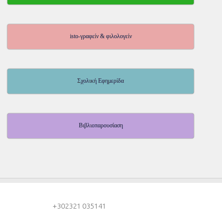
isto-γραφείν & φιλολογείν
Σχολική Εφημερίδα
Βιβλιοπαρουσίαση
+30
2321 035141