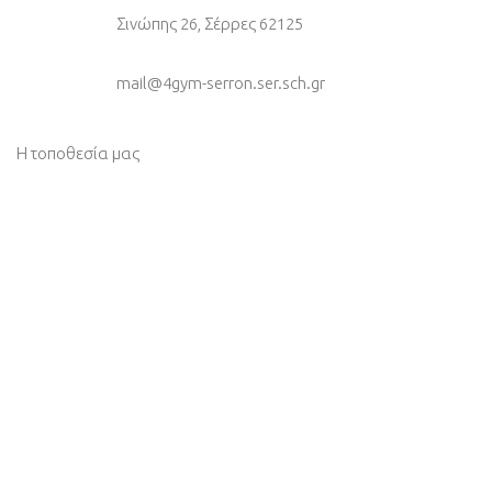
Σινώπης 26, Σέρρες 62125
mail@4gym-serron.ser.sch.gr
Η τοποθεσία μας