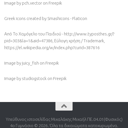
Image by pch.vector
on Freepik
Greek icons created by Smashicons - Flaticon
Από Το Χαμόγελο του Παιδιού - http://www.typosthes.gr/?
pid=303&la=1&aid=47386, Εύλογη χρήση / Trademark,
https://el.wikipedia.org/w/index.php?curid=387616
Image by juicy_fish
on Freepik
Image by studiogstock
on Freepik
Υπεύθυνος ιστοσελίδας Μιχαλάκης Μιχαήλ ΠΕ.04.01(Φυσικός)
4o Γυμνάσιο © 2026. Όλα τα δικαιώματα κατοχυρωμένα.