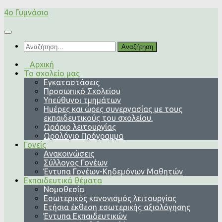
Skip
4o Γυμνάσιο
to
content
Αναζήτηση
για:
Αρχική
Το σχολείο μας
Εγκαταστάσεις
Προσωπικό Σχολείου
Υπεύθυνοι τμημάτων
Ημέρες και ώρες συνεργασίας με τους
εκπαιδευτικούς του σχολείου.
Ωράριο λειτουργίας
Ωρολόγιο Πρόγραμμα
Γονείς
Ανακοινώσεις
Σύλλογος Γονέων
Έντυπα Γονέων-Κηδεμόνων Μαθητών
Εκπαιδευτικά θέματα
Νομοθεσία
Εσωτερικός κανονισμός λειτουργίας
Ετήσια έκθεση εσωτερικής αξιολόγησης
Έντυπα Εκπαιδευτικών