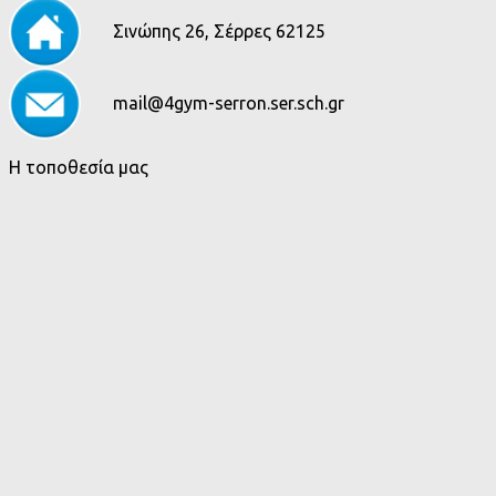
Σινώπης 26, Σέρρες 62125
mail@4gym-serron.ser.sch.gr
Η τοποθεσία μας