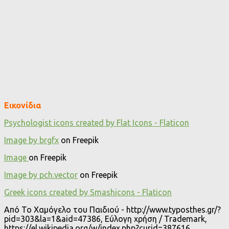
Εικονίδια
Psychologist icons created by Flat Icons - Flaticon
Image by brgfx
on Freepik
Image
on Freepik
Image by pch.vector
on Freepik
Greek icons created by Smashicons - Flaticon
Από Το Χαμόγελο του Παιδιού - http://www.typosthes.gr/?
pid=303&la=1&aid=47386, Εύλογη χρήση / Trademark,
https://el.wikipedia.org/w/index.php?curid=387616