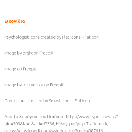
Εικονίδια
Psychologist icons created by Flat Icons - Flaticon
Image by brgfx
on Freepik
Image
on Freepik
Image by pch.vector
on Freepik
Greek icons created by Smashicons - Flaticon
Από Το Χαμόγελο του Παιδιού - http://www.typosthes.gr/?
pid=303&la=1&aid=47386, Εύλογη χρήση / Trademark,
https://el.wikipedia.org/w/index.php?curid=387616