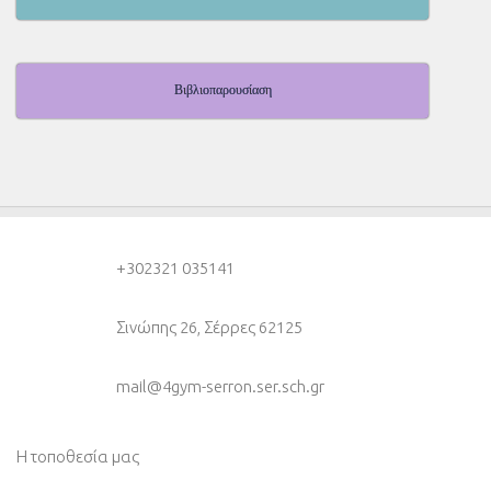
Βιβλιοπαρουσίαση
+30
2321 035141
Σινώπης 26, Σέρρες 62125
mail@4gym-serron.ser.sch.gr
Η τοποθεσία μας