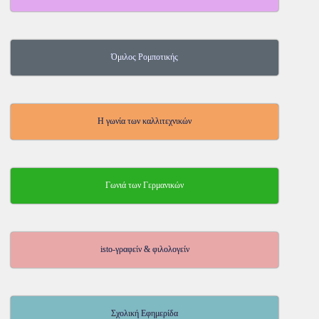
Όμιλος Ρομποτικής
Η γωνία των καλλιτεχνικών
Γωνιά των Γερμανικών
isto-γραφείν & φιλολογείν
Σχολική Εφημερίδα