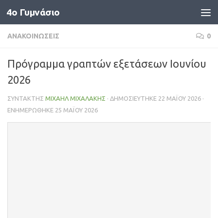
4o Γυμνάσιο
Skip to content
ΑΝΑΚΟΙΝΏΣΕΙΣ
0
Πρόγραμμα γραπτών εξετάσεων Ιουνίου
2026
ΣΥΝΤΆΚΤΗΣ
ΜΙΧΑΉΛ ΜΙΧΑΛΆΚΗΣ
· ΔΗΜΟΣΙΕΎΤΗΚΕ
22 ΜΑΪ́ΟΥ 2026
·
ΕΝΗΜΕΡΏΘΗΚΕ
25 ΜΑΪ́ΟΥ 2026