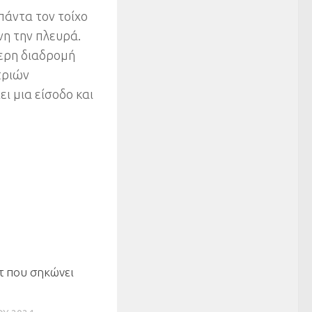
πάντα τον τοίχο
νη την πλευρά.
τερη διαδρομή
τριών
ι μια είσοδο και
0
τ που σηκώνει