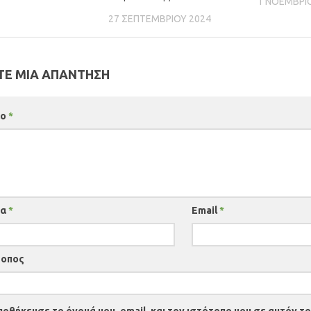
1 ΝΟΕΜΒΡΊ
27 ΣΕΠΤΕΜΒΡΊΟΥ 2024
Ε ΜΙΑ ΑΠΆΝΤΗΣΗ
ιο
*
μα
*
Email
*
τοπος