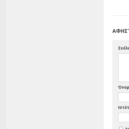
ΑΦΉΣΤ
Σχόλ
Όνο
Ιστό