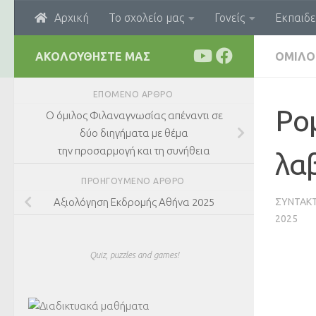
Αρχική
Το σχολείο μας
Γονείς
Εκπαιδε
Skip to content
ΑΚΟΛΟΥΘΉΣΤΕ ΜΑΣ
ΌΜΙΛΟ
ΕΠΌΜΕΝΟ ΆΡΘΡΟ
Ρο
Ο όμιλος Φιλαναγνωσίας απέναντι σε
δύο διηγήματα με θέμα
την προσαρμογή και τη συνήθεια
λα
ΠΡΟΗΓΟΎΜΕΝΟ ΆΡΘΡΟ
ΣΥΝΤΆΚ
Αξιολόγηση Εκδρομής Αθήνα 2025
2025
Quiz, puzzles and games!