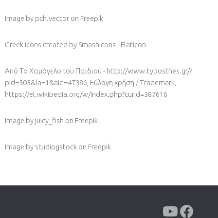
Image by pch.vector
on Freepik
Greek icons created by Smashicons - Flaticon
Από Το Χαμόγελο του Παιδιού - http://www.typosthes.gr/?
pid=303&la=1&aid=47386, Εύλογη χρήση / Trademark,
https://el.wikipedia.org/w/index.php?curid=387616
Image by juicy_fish
on Freepik
Image by studiogstock
on Freepik