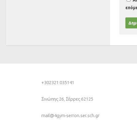
Α
επόμ
+30
2321 035141
Σινώπης 26, Σέρρες 62125
mail@4gym-serron.ser.sch.gr