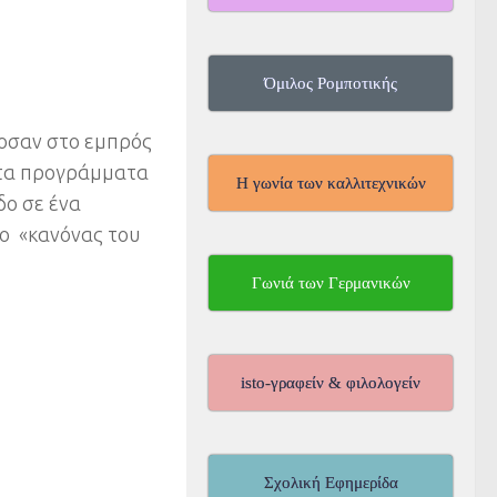
Όμιλος Ρομποτικής
οσαν στο εμπρός
 τα προγράμματα
Η γωνία των καλλιτεχνικών
δο σε ένα
ο «κανόνας του
Γωνιά των Γερμανικών
isto-γραφείν & φιλολογείν
Σχολική Εφημερίδα