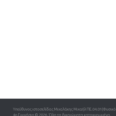
Υπεύθυνος ιστοσελίδας Μιχαλάκης Μιχαήλ ΠΕ.04.01(Φυσικό
4o Γυμνάσιο © 2026. Όλα τα δικαιώματα κατοχυρωμένα.