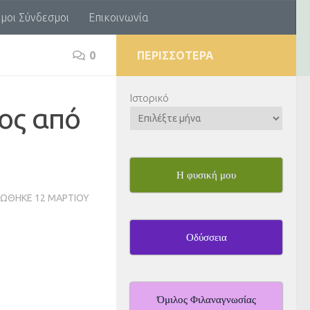
μοι Σύνδεσμοι
Επικοινωνία
0
ΠΕΡΙΣΣΌΤΕΡΑ
Ιστορικό
ος από
Η φυσική μου
ΡΏΘΗΚΕ
12 ΜΑΡΤΊΟΥ
Οδύσσεια
Όμιλος Φιλαναγνωσίας