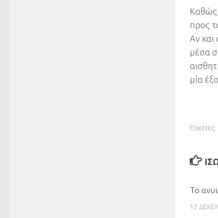
Καθώς 
προς τ
Αν και
μέσα σ
αισθητ
μία έξ
Ετικέτες:
ΊΣ
Το ανυ
12 ΔΕΚΕ