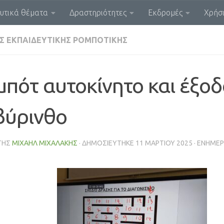
υτικά θέματα
Δραστηριότητες
Εκδρομές
Χρήσι
Σ ΕΚΠΑΙΔΕΥΤΙΚΉΣ ΡΟΜΠΟΤΙΚΉΣ
μπότ αυτοκίνητο και έξοδ
βύρινθο
ΤΗΣ
ΜΙΧΑΉΛ ΜΙΧΑΛΆΚΗΣ
· ΔΗΜΟΣΙΕΎΤΗΚΕ
11 ΜΑΡΤΊΟΥ 2025
· ΕΝΗΜΕ