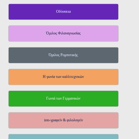
Οδύσσεια
Όμιλος Φιλαναγνωσίας
Όμιλος Ρομποτικής
Η γωνία των καλλιτεχνικών
Γωνιά των Γερμανικών
isto-γραφείν & φιλολογείν