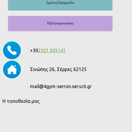
Σχολική Εφημερίδα
Βιβλιοπαρουσίαση
+30
2321 035141
Σινώπης 26, Σέρρες 62125
mail@4gym-serron.ser.sch.gr
Η τοποθεσία μας