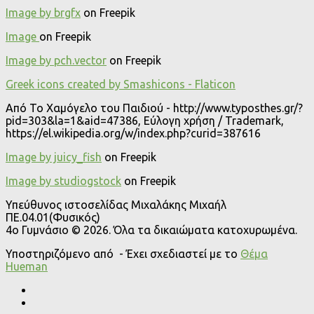
Image by brgfx
on Freepik
Image
on Freepik
Image by pch.vector
on Freepik
Greek icons created by Smashicons - Flaticon
Από Το Χαμόγελο του Παιδιού - http://www.typosthes.gr/?
pid=303&la=1&aid=47386, Εύλογη χρήση / Trademark,
https://el.wikipedia.org/w/index.php?curid=387616
Image by juicy_fish
on Freepik
Image by studiogstock
on Freepik
Υπεύθυνος ιστοσελίδας Μιχαλάκης Μιχαήλ
ΠΕ.04.01(Φυσικός)
4o Γυμνάσιο © 2026. Όλα τα δικαιώματα κατοχυρωμένα.
Υποστηριζόμενο από
- Έχει σχεδιαστεί με το
Θέμα
Ηueman