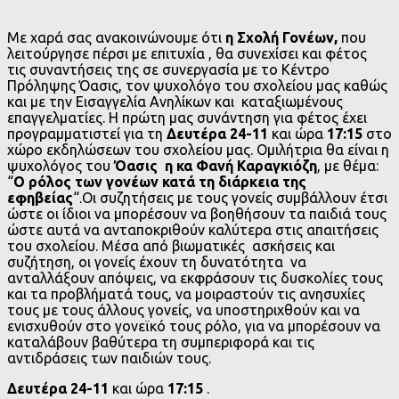
Με χαρά σας ανακοινώνουμε ότι
η Σχολή Γονέων,
που
λειτούργησε πέρσι με επιτυχία , θα συνεχίσει και φέτος
τις συναντήσεις της σε συνεργασία με το Κέντρο
Πρόληψης Όασις, τον ψυχολόγο του σχολείου μας καθώς
και με την Εισαγγελία Ανηλίκων και καταξιωμένους
επαγγελματίες. Η πρώτη μας συνάντηση για φέτος έχει
προγραμματιστεί για τη
Δευτέρα 24-11
και ώρα
17:15
στο
χώρο εκδηλώσεων του σχολείου μας. Ομιλήτρια θα είναι η
ψυχολόγος του
Όασις η κα Φανή Καραγκιόζη
, με θέμα:
“
Ο ρόλος των γονέων κατά τη διάρκεια της
εφηβείας
“.Οι συζητήσεις με τους γονείς συμβάλλουν έτσι
ώστε οι ίδιοι να μπορέσουν να βοηθήσουν τα παιδιά τους
ώστε αυτά να ανταποκριθούν καλύτερα στις απαιτήσεις
του σχολείου. Μέσα από βιωματικές ασκήσεις και
συζήτηση, οι γονείς έχουν τη δυνατότητα να
ανταλλάξουν απόψεις, να εκφράσουν τις δυσκολίες τους
και τα προβλήματά τους, να μοιραστούν τις ανησυχίες
τους με τους άλλους γονείς, να υποστηριχθούν και να
ενισχυθούν στο γονεϊκό τους ρόλο, για να μπορέσουν να
καταλάβουν βαθύτερα τη συμπεριφορά και τις
αντιδράσεις των παιδιών τους.
Δευτέρα 24-11
και ώρα
17:15
.