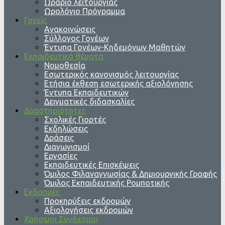
Ωράριο λειτουργίας
Ωρολόγιο Πρόγραμμα
Γονείς
Ανακοινώσεις
Σύλλογος Γονέων
Έντυπα Γονέων-Κηδεμόνων Μαθητών
Εκπαιδευτικά θέματα
Νομοθεσία
Εσωτερικός κανονισμός λειτουργίας
Ετήσια έκθεση εσωτερικής αξιολόγησης
Έντυπα Εκπαιδευτικών
Δειγματικές διδασκαλίες
Δραστηριότητες
Σχολικές Γιορτές
Εκδηλώσεις
Δράσεις
Διαγωνισμοί
Εργασίες
Εκπαιδευτικές Επισκέψεις
Όμιλος Φιλαναγνωσίας & Δημιουργικής Γραφής
Όμιλος Εκπαιδευτικής Ρομποτικής
Εκδρομές
Προκηρύξεις εκδρομών
Αξιολογήσεις εκδρομών
Χρήσιμοι Σύνδεσμοι