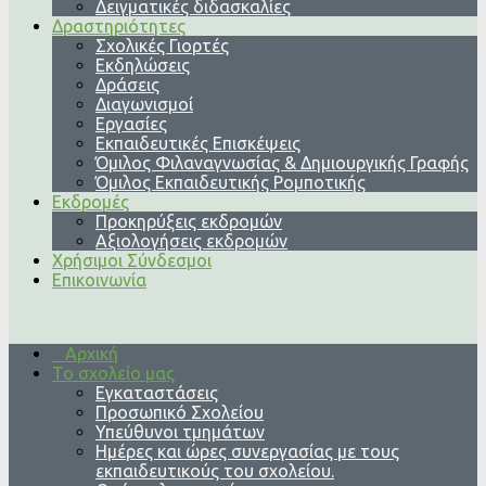
Δειγματικές διδασκαλίες
Δραστηριότητες
Σχολικές Γιορτές
Εκδηλώσεις
Δράσεις
Διαγωνισμοί
Εργασίες
Εκπαιδευτικές Επισκέψεις
Όμιλος Φιλαναγνωσίας & Δημιουργικής Γραφής
Όμιλος Εκπαιδευτικής Ρομποτικής
Εκδρομές
Προκηρύξεις εκδρομών
Αξιολογήσεις εκδρομών
Χρήσιμοι Σύνδεσμοι
Επικοινωνία
Αρχική
Το σχολείο μας
Εγκαταστάσεις
Προσωπικό Σχολείου
Υπεύθυνοι τμημάτων
Ημέρες και ώρες συνεργασίας με τους
εκπαιδευτικούς του σχολείου.