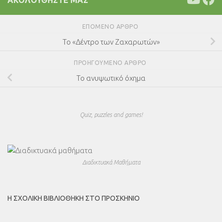
ΑΚΟΛΟΥΘΉΣΤΕ ΜΑΣ
ΕΠΌΜΕΝΟ ΆΡΘΡΟ
Το «Δέντρο των Ζαχαρωτών»
ΠΡΟΗΓΟΎΜΕΝΟ ΆΡΘΡΟ
Το ανυψωτικό όχημα
Quiz, puzzles and games!
Διαδικτυακά Μαθήματα
Η ΣΧΟΛΙΚΉ ΒΙΒΛΙΟΘΉΚΗ ΣΤΟ ΠΡΟΣΚΉΝΙΟ