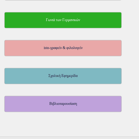
Γωνιά των Γερμανικών
isto-γραφείν & φιλολογείν
Σχολική Εφημερίδα
Βιβλιοπαρουσίαση