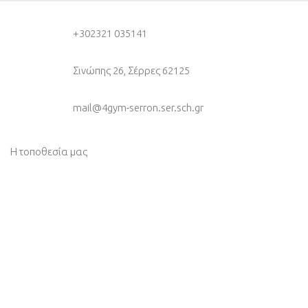
+30
2321 035141
Σινώπης 26, Σέρρες 62125
mail@4gym-serron.ser.sch.gr
Η τοποθεσία μας