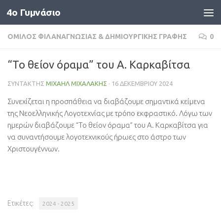
4o Γυμνάσιο
Skip to content
ΌΜΙΛΟΣ ΦΙΛΑΝΑΓΝΩΣΊΑΣ & ΔΗΜΙΟΥΡΓΙΚΉΣ ΓΡΑΦΉΣ
0
“Το θείον όραμα” του Α. Καρκαβίτσα
ΣΥΝΤΆΚΤΗΣ
ΜΙΧΑΉΛ ΜΙΧΑΛΆΚΗΣ
·
16 ΔΕΚΕΜΒΡΊΟΥ 2024
Συνεχίζεται η προσπάθεια να διαβάζουμε σημαντικά κείμενα
της Νεοελληνικής Λογοτεχνίας με τρόπο εκφραστικό. Λόγω των
ημερών διαβάζουμε “Το θείον όραμα” του Α. Καρκαβίτσα για
να συναντήσουμε λογοτεχνικούς ήρωες στο άστρο των
Χριστουγέννων.
Ετικέτες:
2024 - 2025