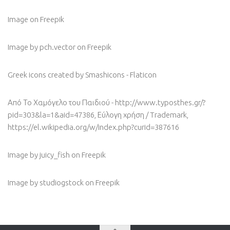
Image
on Freepik
Image by pch.vector
on Freepik
Greek icons created by Smashicons - Flaticon
Από Το Χαμόγελο του Παιδιού - http://www.typosthes.gr/?
pid=303&la=1&aid=47386, Εύλογη χρήση / Trademark,
https://el.wikipedia.org/w/index.php?curid=387616
Image by juicy_fish
on Freepik
Image by studiogstock
on Freepik