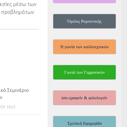
ρεσίες μέσω των
ών προβλημάτων
Όμιλος Ρομποτικής
Η γωνία των καλλιτεχνικών
Γωνιά των Γερμανικών
0
κό Σεμινάριο
ν
isto-γραφείν & φιλολογείν
ΊΟΥ 2023
Σχολική Εφημερίδα