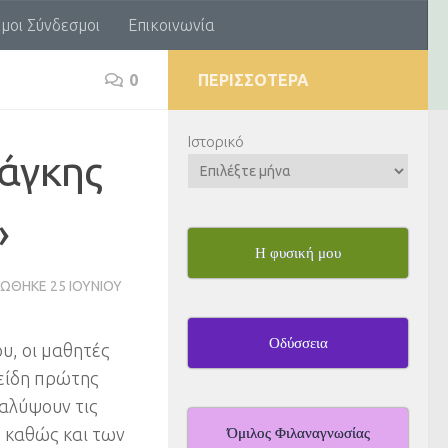
μοι Σύνδεσμοι
Επικοινωνία
0
ΠΕΡΙΣΣΌΤΕΡΑ
Ιστορικό
νάγκης
»
Η φυσική μου
ΡΏΘΗΚΕ
25 ΙΟΥΝΊΟΥ
Οδύσσεια
υ, οι μαθητές
 είδη πρώτης
καλύψουν τις
, καθώς και των
Όμιλος Φιλαναγνωσίας