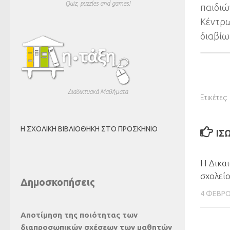
Quiz, puzzles and games!
παιδιώ
Κέντρω
διαβίω
Διαδικτυακά Μαθήματα
Ετικέτες:
Η ΣΧΟΛΙΚΉ ΒΙΒΛΙΟΘΉΚΗ ΣΤΟ ΠΡΟΣΚΉΝΙΟ
ΊΣ
Η Δικα
σχολείο
Δημοσκοπήσεις
4 ΦΕΒΡΟ
Αποτίμηση της ποιότητας των
διαπροσωπικών σχέσεων των μαθητών