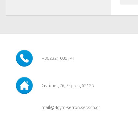
+30
2321 035141
Σινώπης 26, Σέρρες 62125
mail@4gym-serron.ser.sch.gr