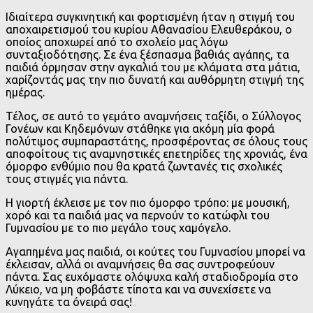
Ιδιαίτερα συγκινητική και φορτισμένη ήταν η στιγμή του
αποχαιρετισμού του κυρίου Αθανασίου Ελευθεράκου, ο
οποίος αποχωρεί από το σχολείο μας λόγω
συνταξιοδότησης. Σε ένα ξέσπασμα βαθιάς αγάπης, τα
παιδιά όρμησαν στην αγκαλιά του με κλάματα στα μάτια,
χαρίζοντάς μας την πιο δυνατή και αυθόρμητη στιγμή της
ημέρας.
Τέλος, σε αυτό το γεμάτο αναμνήσεις ταξίδι, ο Σύλλογος
Γονέων και Κηδεμόνων στάθηκε για ακόμη μία φορά
πολύτιμος συμπαραστάτης, προσφέροντας σε όλους τους
αποφοίτους τις αναμνηστικές επετηρίδες της χρονιάς, ένα
όμορφο ενθύμιο που θα κρατά ζωντανές τις σχολικές
τους στιγμές για πάντα.
Η γιορτή έκλεισε με τον πιο όμορφο τρόπο: με μουσική,
χορό και τα παιδιά μας να περνούν το κατώφλι του
Γυμνασίου με το πιο μεγάλο τους χαμόγελο.
Αγαπημένα μας παιδιά, οι κούτες του Γυμνασίου μπορεί να
έκλεισαν, αλλά οι αναμνήσεις θα σας συντροφεύουν
πάντα. Σας ευχόμαστε ολόψυχα καλή σταδιοδρομία στο
Λύκειο, να μη φοβάστε τίποτα και να συνεχίσετε να
κυνηγάτε τα όνειρά σας!