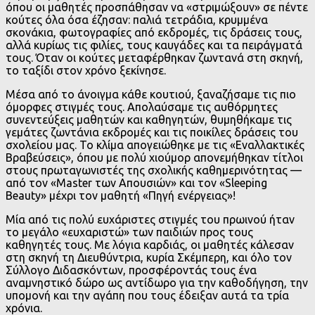
όπου οι μαθητές προσπάθησαν να «στριμώξουν» σε πέντε
κούτες όλα όσα έζησαν: παλιά τετράδια, κρυμμένα
σκονάκια, φωτογραφίες από εκδρομές, τις δράσεις τους,
αλλά κυρίως τις φιλίες, τους καυγάδες και τα πειράγματά
τους. Όταν οι κούτες μεταφέρθηκαν ζωντανά στη σκηνή,
το ταξίδι στον χρόνο ξεκίνησε.
Μέσα από το άνοιγμα κάθε κουτιού, ξαναζήσαμε τις πιο
όμορφες στιγμές τους. Απολαύσαμε τις αυθόρμητες
συνεντεύξεις μαθητών και καθηγητών, θυμηθήκαμε τις
γεμάτες ζωντάνια εκδρομές και τις ποικίλες δράσεις του
σχολείου μας. Το κλίμα απογειώθηκε με τις «Εναλλακτικές
Βραβεύσεις», όπου με πολύ χιούμορ απονεμήθηκαν τίτλοι
στους πρωταγωνιστές της σχολικής καθημερινότητας —
από τον «Master των Απουσιών» και τον «Sleeping
Beauty» μέχρι τον μαθητή «Πηγή ενέργειας»!
Μία από τις πολύ ευχάριστες στιγμές του πρωινού ήταν
το μεγάλο «ευχαριστώ» των παιδιών προς τους
καθηγητές τους. Με λόγια καρδιάς, οι μαθητές κάλεσαν
στη σκηνή τη Διευθύντρια, κυρία Σκέμπερη, και όλο τον
Σύλλογο Διδασκόντων, προσφέροντάς τους ένα
αναμνηστικό δώρο ως αντίδωρο για την καθοδήγηση, την
υπομονή και την αγάπη που τους έδειξαν αυτά τα τρία
χρόνια.