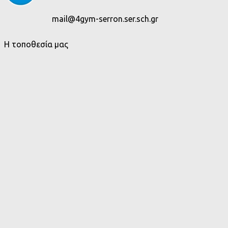
mail@4gym-serron.ser.sch.gr
Η τοποθεσία μας