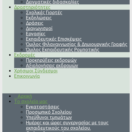
Δειγματικές διδασκαλίες
Δραστηριότητες
Σχολικές Γιορτές
Εκδηλώσεις
Δράσεις
Διαγωνισμοί
Εργασίες
Εκπαιδευτικές Επισκέψεις
Όμιλος Φιλαναγνωσίας & Δημιουργικής Γραφής
Όμιλος Εκπαιδευτικής Ρομποτικής
Εκδρομές
Προκηρύξεις εκδρομών
Αξιολογήσεις εκδρομών
Χρήσιμοι Σύνδεσμοι
Επικοινωνία
Αρχική
Το σχολείο μας
Εγκαταστάσεις
Προσωπικό Σχολείου
Υπεύθυνοι τμημάτων
Ημέρες και ώρες συνεργασίας με τους
εκπαιδευτικούς του σχολείου.