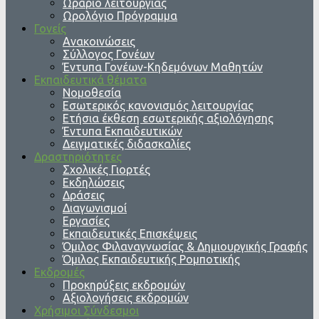
Ωράριο λειτουργίας
Ωρολόγιο Πρόγραμμα
Γονείς
Ανακοινώσεις
Σύλλογος Γονέων
Έντυπα Γονέων-Κηδεμόνων Μαθητών
Εκπαιδευτικά θέματα
Νομοθεσία
Εσωτερικός κανονισμός λειτουργίας
Ετήσια έκθεση εσωτερικής αξιολόγησης
Έντυπα Εκπαιδευτικών
Δειγματικές διδασκαλίες
Δραστηριότητες
Σχολικές Γιορτές
Εκδηλώσεις
Δράσεις
Διαγωνισμοί
Εργασίες
Εκπαιδευτικές Επισκέψεις
Όμιλος Φιλαναγνωσίας & Δημιουργικής Γραφής
Όμιλος Εκπαιδευτικής Ρομποτικής
Εκδρομές
Προκηρύξεις εκδρομών
Αξιολογήσεις εκδρομών
Χρήσιμοι Σύνδεσμοι