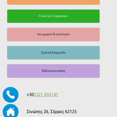
Γωνιά των Γερμανικών
isto-γραφείν & φιλολογείν
Σχολική Εφημερίδα
Βιβλιοπαρουσίαση
+30
2321 035141
Σινώπης 26, Σέρρες 62125