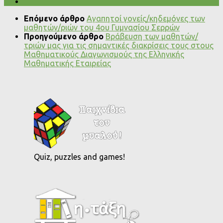
Επόμενο άρθρο
Αγαπητοί γονείς/κηδεμόνες των
μαθητών/ριών του 4ου Γυμνασίου Σερρών
Προηγούμενο άρθρο
Βράβευση των μαθητών/
τριών μας για τις σημαντικές διακρίσεις τους στους
Μαθηματικούς Διαγωνισμούς της Ελληνικής
Μαθηματικής Εταιρείας
Quiz, puzzles and games!