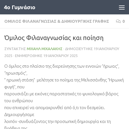
4o Γυμνάσιο
Skip to content
ΌΜΙΛΟΣ ΦΙΛΑΝΑΓΝΩΣΊΑΣ & ΔΗΜΙΟΥΡΓΙΚΉΣ ΓΡΑΦΉΣ
0
Όμιλος Φιλαναγνωσίας και ποίηση
ΣΥΝΤΆΚΤΗΣ
ΜΙΧΑΉΛ ΜΙΧΑΛΆΚΗΣ
· ΔΗΜΟΣΙΕΎΤΗΚΕ
19 ΙΑΝΟΥΑΡΊΟΥ
2025
· ΕΝΗΜΕΡΏΘΗΚΕ
19 ΙΑΝΟΥΑΡΊΟΥ 2025
Ο όμιλος στο πλαίσιο της διερεύνησης των εννοιών “ήρωας”,
“ηρωισμός”,
” ηρωική στάση” μελέτησε το ποίημα της Μελισσάνθης “Ηρωική
φυγή”, που
παρουσιάζει με εικόνες παραστατικές το ψυχολογικό βάρος
του ανθρώπου
που επιχειρεί να απομακρυνθεί από ό,τι τον δεσμεύει.
Δημιουργήσαμε
λοιπόν -συνδυάζοντας την προσωπική δημιουργία και τη
βοήθεια της