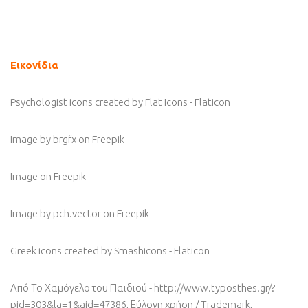
Εικονίδια
Psychologist icons created by Flat Icons - Flaticon
Image by brgfx
on Freepik
Image
on Freepik
Image by pch.vector
on Freepik
Greek icons created by Smashicons - Flaticon
Από Το Χαμόγελο του Παιδιού - http://www.typosthes.gr/?
pid=303&la=1&aid=47386, Εύλογη χρήση / Trademark,