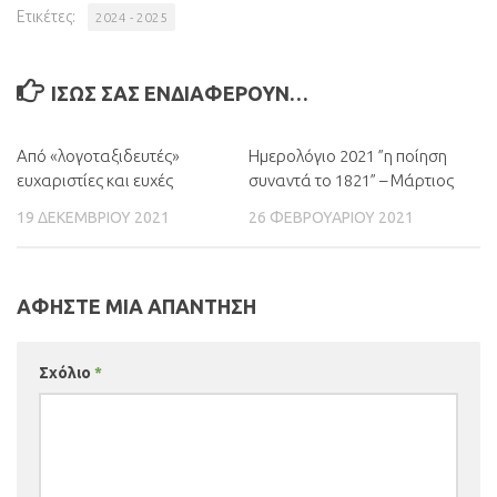
Ετικέτες:
2024 - 2025
ΊΣΩΣ ΣΑΣ ΕΝΔΙΑΦΈΡΟΥΝ…
Από «λογοταξιδευτές»
Ημερολόγιο 2021 ”η ποίηση
ευχαριστίες και ευχές
συναντά το 1821” – Μάρτιος
19 ΔΕΚΕΜΒΡΊΟΥ 2021
26 ΦΕΒΡΟΥΑΡΊΟΥ 2021
ΑΦΉΣΤΕ ΜΙΑ ΑΠΆΝΤΗΣΗ
Σχόλιο
*