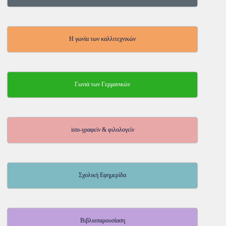
Η γωνία των καλλιτεχνικών
Γωνιά των Γερμανικών
isto-γραφείν & φιλολογείν
Σχολική Εφημερίδα
Βιβλιοπαρουσίαση