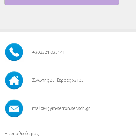
+30
2321 035141
Σινώπης 26, Σέρρες 62125
mail@4gym-serron.ser.sch.gr
Η τοποθεσία μας