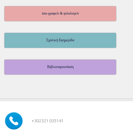
isto-γραφείν & φιλολογείν
Σχολική Εφημερίδα
Βιβλιοπαρουσίαση
+30
2321 035141