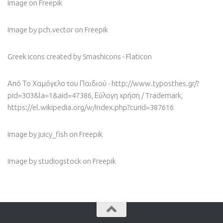
Image
on Freepik
Image by pch.vector
on Freepik
Greek icons created by Smashicons - Flaticon
Από Το Χαμόγελο του Παιδιού - http://www.typosthes.gr/?
pid=303&la=1&aid=47386, Εύλογη χρήση / Trademark,
https://el.wikipedia.org/w/index.php?curid=387616
Image by juicy_fish
on Freepik
Image by studiogstock
on Freepik