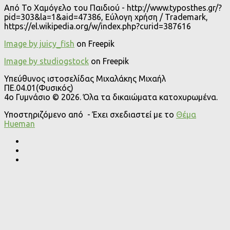
Από Το Χαμόγελο του Παιδιού - http://www.typosthes.gr/?
pid=303&la=1&aid=47386, Εύλογη χρήση / Trademark,
https://el.wikipedia.org/w/index.php?curid=387616
Image by juicy_fish
on Freepik
Image by studiogstock
on Freepik
Υπεύθυνος ιστοσελίδας Μιχαλάκης Μιχαήλ
ΠΕ.04.01(Φυσικός)
4o Γυμνάσιο © 2026. Όλα τα δικαιώματα κατοχυρωμένα.
Υποστηριζόμενο από
- Έχει σχεδιαστεί με το
Θέμα
Ηueman