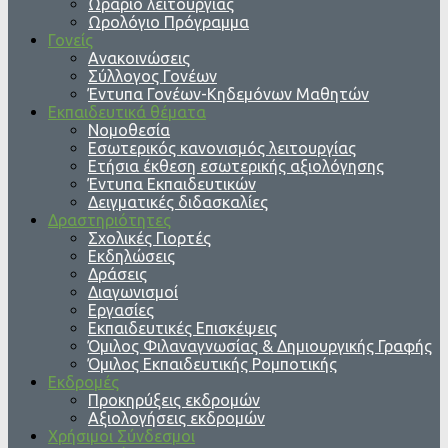
Ωράριο λειτουργίας
Ωρολόγιο Πρόγραμμα
Γονείς
Ανακοινώσεις
Σύλλογος Γονέων
Έντυπα Γονέων-Κηδεμόνων Μαθητών
Εκπαιδευτικά θέματα
Νομοθεσία
Εσωτερικός κανονισμός λειτουργίας
Ετήσια έκθεση εσωτερικής αξιολόγησης
Έντυπα Εκπαιδευτικών
Δειγματικές διδασκαλίες
Δραστηριότητες
Σχολικές Γιορτές
Εκδηλώσεις
Δράσεις
Διαγωνισμοί
Εργασίες
Εκπαιδευτικές Επισκέψεις
Όμιλος Φιλαναγνωσίας & Δημιουργικής Γραφής
Όμιλος Εκπαιδευτικής Ρομποτικής
Εκδρομές
Προκηρύξεις εκδρομών
Αξιολογήσεις εκδρομών
Χρήσιμοι Σύνδεσμοι