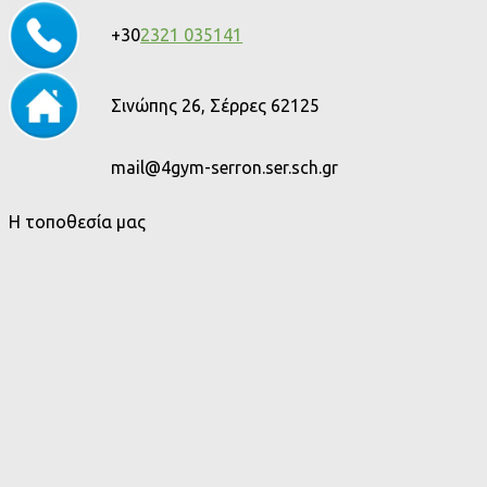
+30
2321 035141
Σινώπης 26, Σέρρες 62125
mail@4gym-serron.ser.sch.gr
Η τοποθεσία μας