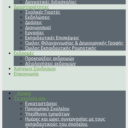
Δειγματικές διδασκαλίες
Δραστηριότητες
Σχολικές Γιορτές
Εκδηλώσεις
Δράσεις
Διαγωνισμοί
Εργασίες
Εκπαιδευτικές Επισκέψεις
Όμιλος Φιλαναγνωσίας & Δημιουργικής Γραφής
Όμιλος Εκπαιδευτικής Ρομποτικής
Εκδρομές
Προκηρύξεις εκδρομών
Αξιολογήσεις εκδρομών
Χρήσιμοι Σύνδεσμοι
Επικοινωνία
Αρχική
Το σχολείο μας
Εγκαταστάσεις
Προσωπικό Σχολείου
Υπεύθυνοι τμημάτων
Ημέρες και ώρες συνεργασίας με τους
εκπαιδευτικούς του σχολείου.