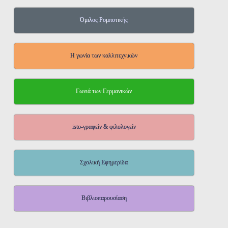
Όμιλος Ρομποτικής
Η γωνία των καλλιτεχνικών
Γωνιά των Γερμανικών
isto-γραφείν & φιλολογείν
Σχολική Εφημερίδα
Βιβλιοπαρουσίαση