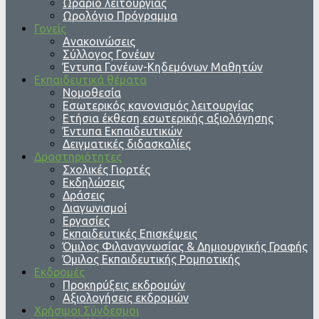
Ωράριο λειτουργίας
Ωρολόγιο Πρόγραμμα
Γονείς
Ανακοινώσεις
Σύλλογος Γονέων
Έντυπα Γονέων-Κηδεμόνων Μαθητών
Εκπαιδευτικά θέματα
Νομοθεσία
Εσωτερικός κανονισμός λειτουργίας
Ετήσια έκθεση εσωτερικής αξιολόγησης
Έντυπα Εκπαιδευτικών
Δειγματικές διδασκαλίες
Δραστηριότητες
Σχολικές Γιορτές
Εκδηλώσεις
Δράσεις
Διαγωνισμοί
Εργασίες
Εκπαιδευτικές Επισκέψεις
Όμιλος Φιλαναγνωσίας & Δημιουργικής Γραφής
Όμιλος Εκπαιδευτικής Ρομποτικής
Εκδρομές
Προκηρύξεις εκδρομών
Αξιολογήσεις εκδρομών
Χρήσιμοι Σύνδεσμοι