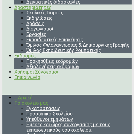
Δειγματικές διδασκαλίες
Δραστηριότητες
Σχολικές Γιορτές
Εκδηλώσεις
Δράσεις
Διαγωνισμοί
Εργασίες
Εκπαιδευτικές Επισκέψεις
Όμιλος Φιλαναγνωσίας & Δημιουργικής Γραφής
Όμιλος Εκπαιδευτικής Ρομποτικής
Εκδρομές
Προκηρύξεις εκδρομών
Αξιολογήσεις εκδρομών
Χρήσιμοι Σύνδεσμοι
Επικοινωνία
Αρχική
Το σχολείο μας
Εγκαταστάσεις
Προσωπικό Σχολείου
Υπεύθυνοι τμημάτων
Ημέρες και ώρες συνεργασίας με τους
εκπαιδευτικούς του σχολείου.