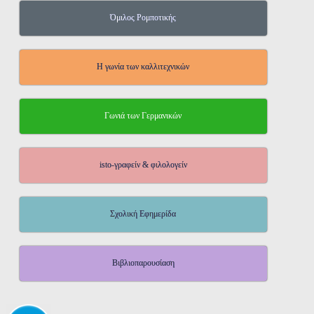
Όμιλος Ρομποτικής
Η γωνία των καλλιτεχνικών
Γωνιά των Γερμανικών
isto-γραφείν & φιλολογείν
Σχολική Εφημερίδα
Βιβλιοπαρουσίαση