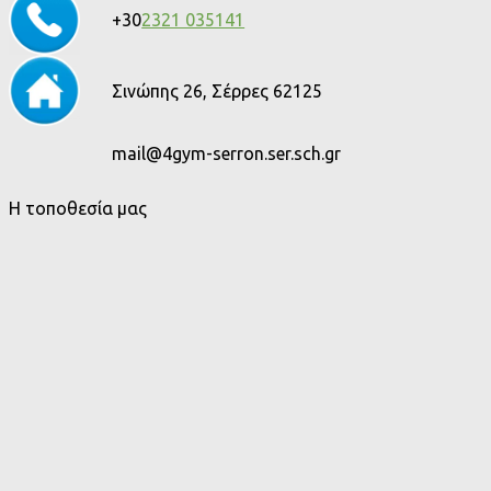
+30
2321 035141
Σινώπης 26, Σέρρες 62125
mail@4gym-serron.ser.sch.gr
Η τοποθεσία μας