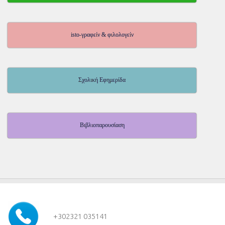
isto-γραφείν & φιλολογείν
Σχολική Εφημερίδα
Βιβλιοπαρουσίαση
+30
2321 035141