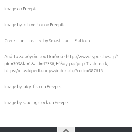
Image
on Freepik
Image by pch.vector
on Freepik
Greek icons created by Smashicons - Flaticon
Από Το Χαμόγελο του Παιδιού - http://www.typosthes.gr/?
pid=303&la=1&aid=47386, Εύλογη χρήση / Trademark,
https://el.wikipedia.org/w/index.php?curid=387616
Image by juicy_fish
on Freepik
Image by studiogstock
on Freepik