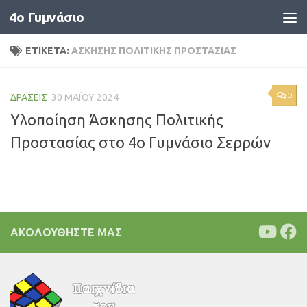
4o Γυμνάσιο
Skip to content
ΕΤΙΚΈΤΑ:
ΆΣΚΗΣΗΣ ΠΟΛΙΤΙΚΉΣ ΠΡΟΣΤΑΣΊΑΣ
0
ΔΡΆΣΕΙΣ
30 ΜΑΪ́ΟΥ 2024
Υλοποίηση Άσκησης Πολιτικής
Προστασίας στο 4ο Γυμνάσιο Σερρών
ΑΚΟΛΟΥΘΉΣΤΕ ΜΑΣ