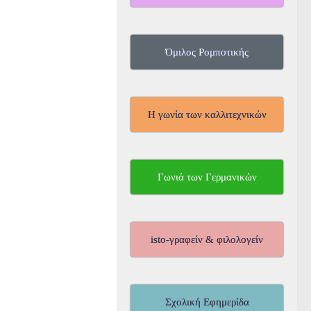
Όμιλος Ρομποτικής
Η γωνία των καλλιτεχνικών
Γωνιά των Γερμανικών
isto-γραφείν & φιλολογείν
Σχολική Εφημερίδα