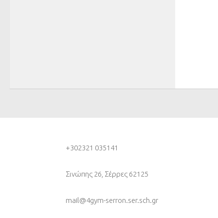
+30
2321 035141
Σινώπης 26, Σέρρες 62125
mail@4gym-serron.ser.sch.gr