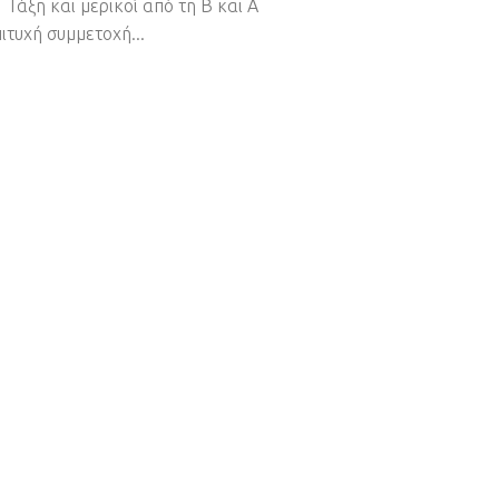
 Τάξη και μερικοί από τη Β και Α
ιτυχή συμμετοχή...