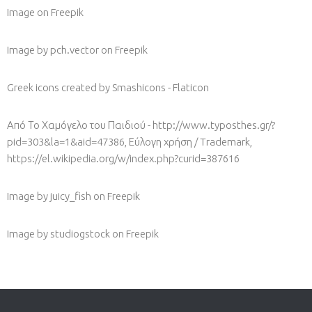
Image
on Freepik
Image by pch.vector
on Freepik
Greek icons created by Smashicons - Flaticon
Από Το Χαμόγελο του Παιδιού - http://www.typosthes.gr/?
pid=303&la=1&aid=47386, Εύλογη χρήση / Trademark,
https://el.wikipedia.org/w/index.php?curid=387616
Image by juicy_fish
on Freepik
Image by studiogstock
on Freepik