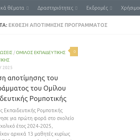
ικά θέματα
Δραστηριότητες
Εκδρομές
Χρήσιμο
ΤΑ:
ΈΚΘΕΣΗ ΑΠΟΤΊΜΗΣΗΣ ΠΡΟΓΡΆΜΜΑΤΟΣ
0
ΏΣΕΙΣ
/
ΌΜΙΛΟΣ ΕΚΠΑΙΔΕΥΤΙΚΉΣ
ΙΚΉΣ
ΟΥ 2025
ση αποτίμησης του
ράμματος του Ομίλου
δευτικής Ρομποτικής
ς Εκπαιδευτικής Ρομποτικής
γησε για πρώτη φορά στο σχολείο
σχολικό έτος 2024-2025,
ίχαν αρχικά 13 μαθητές κυρίως