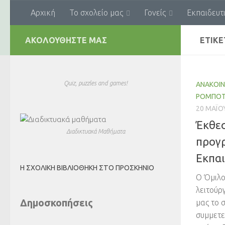
Αρχική
Το σχολείο μας
Γονείς
Εκπαιδευτ
Skip to content
ΑΚΟΛΟΥΘΉΣΤΕ ΜΑΣ
ΕΤΙΚΈ
Quiz, puzzles and games!
ΑΝΑΚΟΙΝ
ΡΟΜΠΟΤ
20 ΜΑΪ́
Έκθε
Διαδικτυακά Μαθήματα
προγ
Εκπαι
Η ΣΧΟΛΙΚΉ ΒΙΒΛΙΟΘΉΚΗ ΣΤΟ ΠΡΟΣΚΉΝΙΟ
Ο Όμιλο
λειτούρ
Δημοσκοπήσεις
μας το 
συμμετε