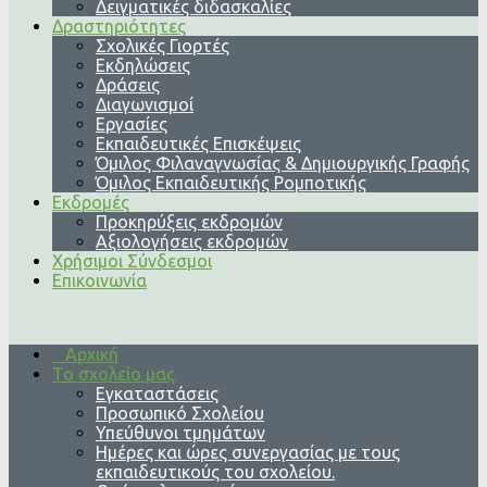
Δειγματικές διδασκαλίες
Δραστηριότητες
Σχολικές Γιορτές
Εκδηλώσεις
Δράσεις
Διαγωνισμοί
Εργασίες
Εκπαιδευτικές Επισκέψεις
Όμιλος Φιλαναγνωσίας & Δημιουργικής Γραφής
Όμιλος Εκπαιδευτικής Ρομποτικής
Εκδρομές
Προκηρύξεις εκδρομών
Αξιολογήσεις εκδρομών
Χρήσιμοι Σύνδεσμοι
Επικοινωνία
Αρχική
Το σχολείο μας
Εγκαταστάσεις
Προσωπικό Σχολείου
Υπεύθυνοι τμημάτων
Ημέρες και ώρες συνεργασίας με τους
εκπαιδευτικούς του σχολείου.