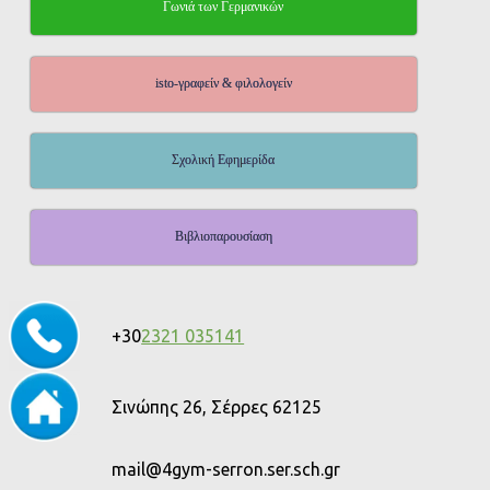
Γωνιά των Γερμανικών
isto-γραφείν & φιλολογείν
Σχολική Εφημερίδα
Βιβλιοπαρουσίαση
+30
2321 035141
Σινώπης 26, Σέρρες 62125
mail@4gym-serron.ser.sch.gr