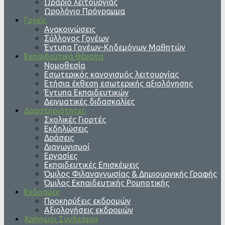
Ωράριο λειτουργίας
Ωρολόγιο Πρόγραμμα
Γονείς
Ανακοινώσεις
Σύλλογος Γονέων
Έντυπα Γονέων-Κηδεμόνων Μαθητών
Εκπαιδευτικά θέματα
Νομοθεσία
Εσωτερικός κανονισμός λειτουργίας
Ετήσια έκθεση εσωτερικής αξιολόγησης
Έντυπα Εκπαιδευτικών
Δειγματικές διδασκαλίες
Δραστηριότητες
Σχολικές Γιορτές
Εκδηλώσεις
Δράσεις
Διαγωνισμοί
Εργασίες
Εκπαιδευτικές Επισκέψεις
Όμιλος Φιλαναγνωσίας & Δημιουργικής Γραφής
Όμιλος Εκπαιδευτικής Ρομποτικής
Εκδρομές
Προκηρύξεις εκδρομών
Αξιολογήσεις εκδρομών
Χρήσιμοι Σύνδεσμοι