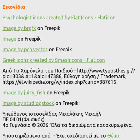
Εικονίδια
Psychologist icons created by Flat Icons - Flaticon
Image by brgfx
on Freepik
Image
on Freepik
Image by pch.vector
on Freepik
Greek icons created by Smashicons - Flaticon
Από Το Χαμόγελο του Παιδιού - http://www.typosthes.gr/?
pid=303&la=1&aid=47386, Εύλογη χρήση / Trademark,
https://el.wikipedia.org/w/index.php?curid=387616
Image by juicy_fish
on Freepik
Image by studiogstock
on Freepik
Υπεύθυνος ιστοσελίδας Μιχαλάκης Μιχαήλ
ΠΕ.04.01(Φυσικός)
4o Γυμνάσιο © 2026. Όλα τα δικαιώματα κατοχυρωμένα.
Υποστηριζόμενο από
- Έχει σχεδιαστεί με το
Θέμα