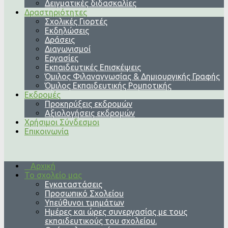
Δειγματικές διδασκαλίες
Δραστηριότητες
Σχολικές Γιορτές
Εκδηλώσεις
Δράσεις
Διαγωνισμοί
Εργασίες
Εκπαιδευτικές Επισκέψεις
Όμιλος Φιλαναγνωσίας & Δημιουργικής Γραφής
Όμιλος Εκπαιδευτικής Ρομποτικής
Εκδρομές
Προκηρύξεις εκδρομών
Αξιολογήσεις εκδρομών
Χρήσιμοι Σύνδεσμοι
Επικοινωνία
Αρχική
Το σχολείο μας
Εγκαταστάσεις
Προσωπικό Σχολείου
Υπεύθυνοι τμημάτων
Ημέρες και ώρες συνεργασίας με τους
εκπαιδευτικούς του σχολείου.