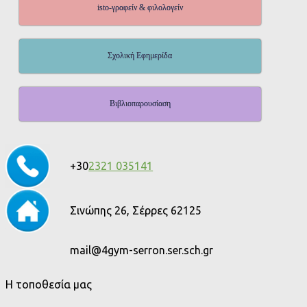
isto-γραφείν & φιλολογείν
Σχολική Εφημερίδα
Βιβλιοπαρουσίαση
+30
2321 035141
Σινώπης 26, Σέρρες 62125
mail@4gym-serron.ser.sch.gr
Η τοποθεσία μας