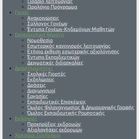
Ωράριο λειτουργίας
Ωρολόγιο Πρόγραμμα
Γονείς
Ανακοινώσεις
Σύλλογος Γονέων
Έντυπα Γονέων-Κηδεμόνων Μαθητών
Εκπαιδευτικά θέματα
Νομοθεσία
Εσωτερικός κανονισμός λειτουργίας
Ετήσια έκθεση εσωτερικής αξιολόγησης
Έντυπα Εκπαιδευτικών
Δειγματικές διδασκαλίες
Δραστηριότητες
Σχολικές Γιορτές
Εκδηλώσεις
Δράσεις
Διαγωνισμοί
Εργασίες
Εκπαιδευτικές Επισκέψεις
Όμιλος Φιλαναγνωσίας & Δημιουργικής Γραφής
Όμιλος Εκπαιδευτικής Ρομποτικής
Εκδρομές
Προκηρύξεις εκδρομών
Αξιολογήσεις εκδρομών
Χρήσιμοι Σύνδεσμοι