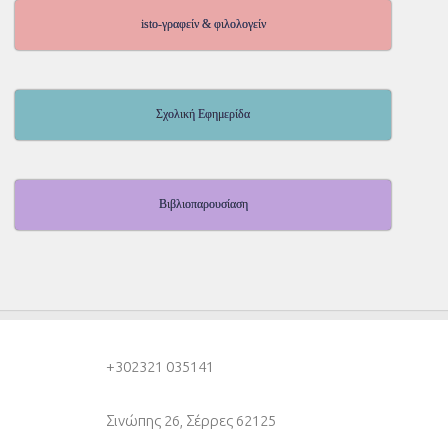
isto-γραφείν & φιλολογείν
Σχολική Εφημερίδα
Βιβλιοπαρουσίαση
+30
2321 035141
Σινώπης 26, Σέρρες 62125