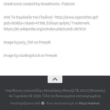
Greek icons created by Smashicons - Flaticon
Από Το Χαμόγελο του Παιδιού - http://www.typosthes.gr/?
pid=303&la=1&aid=47386, Εύλογη χρήση / Trademark,
https://el.wikipedia.org/w/index.php?curid=387616
Image by juicy_fish
on Freepik
Image by studiogstock
on Freepik
Υπεύθυνος ιστοσελίδας Μιχαλάκης Μιχαήλ ΠΕ.04.01(Φυσικός)
4o Γυμνάσιο © 2026. Όλα τα δικαιώματα κατοχυρωμένα.
Υποστηριζόμενο από
- Έχει σχεδιαστεί με το
Θέμα Ηueman