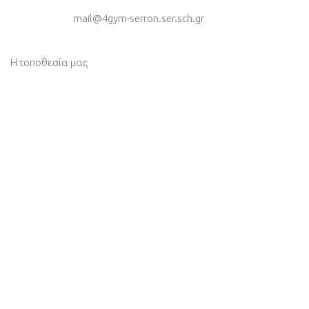
mail@4gym-serron.ser.sch.gr
Η τοποθεσία μας