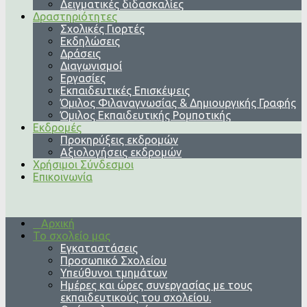
Δειγματικές διδασκαλίες
Δραστηριότητες
Σχολικές Γιορτές
Εκδηλώσεις
Δράσεις
Διαγωνισμοί
Εργασίες
Εκπαιδευτικές Επισκέψεις
Όμιλος Φιλαναγνωσίας & Δημιουργικής Γραφής
Όμιλος Εκπαιδευτικής Ρομποτικής
Εκδρομές
Προκηρύξεις εκδρομών
Αξιολογήσεις εκδρομών
Χρήσιμοι Σύνδεσμοι
Επικοινωνία
Αρχική
Το σχολείο μας
Εγκαταστάσεις
Προσωπικό Σχολείου
Υπεύθυνοι τμημάτων
Ημέρες και ώρες συνεργασίας με τους
εκπαιδευτικούς του σχολείου.