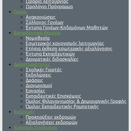
Ωράριο λειτουργίας
Ωρολόγιο Πρόγραμμα
Γονείς
Ανακοινώσεις
Σύλλογος Γονέων
Έντυπα Γονέων-Κηδεμόνων Μαθητών
Εκπαιδευτικά θέματα
Νομοθεσία
Εσωτερικός κανονισμός λειτουργίας
Ετήσια έκθεση εσωτερικής αξιολόγησης
Έντυπα Εκπαιδευτικών
Δειγματικές διδασκαλίες
Δραστηριότητες
Σχολικές Γιορτές
Εκδηλώσεις
Δράσεις
Διαγωνισμοί
Εργασίες
Εκπαιδευτικές Επισκέψεις
Όμιλος Φιλαναγνωσίας & Δημιουργικής Γραφής
Όμιλος Εκπαιδευτικής Ρομποτικής
Εκδρομές
Προκηρύξεις εκδρομών
Αξιολογήσεις εκδρομών
Χρήσιμοι Σύνδεσμοι