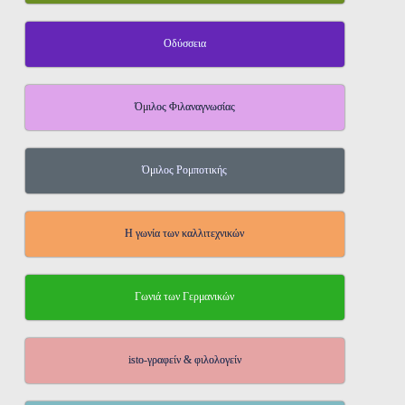
Οδύσσεια
Όμιλος Φιλαναγνωσίας
Όμιλος Ρομποτικής
Η γωνία των καλλιτεχνικών
Γωνιά των Γερμανικών
isto-γραφείν & φιλολογείν