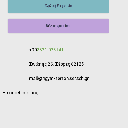
Σχολική Εφημερίδα
Βιβλιοπαρουσίαση
+30
2321 035141
Σινώπης 26, Σέρρες 62125
mail@4gym-serron.ser.sch.gr
Η τοποθεσία μας