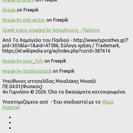
Image
on Freepik
Image by pch.vector
on Freepik
Greek icons created by Smashicons - Flaticon
Από Το Χαμόγελο του Παιδιού - http://www.typosthes.gr/?
pid=303&la=1&aid=47386, Εύλογη χρήση / Trademark,
https://el.wikipedia.org/w/index.php?curid=387616
Image by juicy_fish
on Freepik
Image by studiogstock
on Freepik
Υπεύθυνος ιστοσελίδας Μιχαλάκης Μιχαήλ
ΠΕ.04.01(Φυσικός)
4o Γυμνάσιο © 2026. Όλα τα δικαιώματα κατοχυρωμένα.
Υποστηριζόμενο από
- Έχει σχεδιαστεί με το
Θέμα
Ηueman