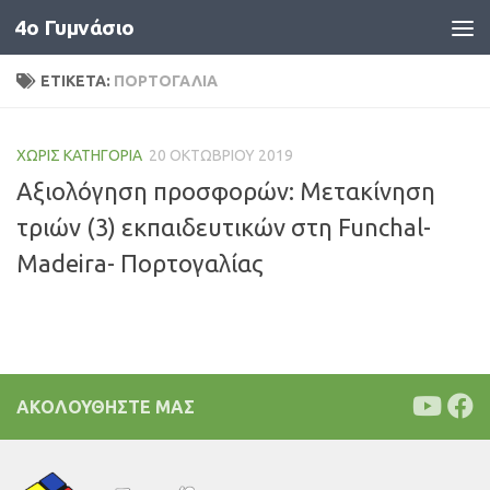
4o Γυμνάσιο
Skip to content
ΕΤΙΚΈΤΑ:
ΠΟΡΤΟΓΑΛΊΑ
ΧΩΡΊΣ ΚΑΤΗΓΟΡΊΑ
20 ΟΚΤΩΒΡΊΟΥ 2019
Αξιολόγηση προσφορών: Μετακίνηση
τριών (3) εκπαιδευτικών στη Funchal-
Madeira- Πορτογαλίας
ΑΚΟΛΟΥΘΉΣΤΕ ΜΑΣ