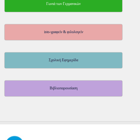
Γωνιά των Γερμανικών
isto-γραφείν & φιλολογείν
Σχολική Εφημερίδα
Βιβλιοπαρουσίαση