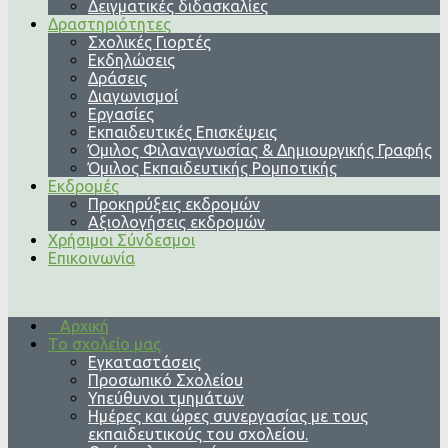
Δειγματικές διδασκαλίες
Δραστηριότητες
Σχολικές Γιορτές
Εκδηλώσεις
Δράσεις
Διαγωνισμοί
Εργασίες
Εκπαιδευτικές Επισκέψεις
Όμιλος Φιλαναγνωσίας & Δημιουργικής Γραφής
Όμιλος Εκπαιδευτικής Ρομποτικής
Εκδρομές
Προκηρύξεις εκδρομών
Αξιολογήσεις εκδρομών
Χρήσιμοι Σύνδεσμοι
Επικοινωνία
Αρχική
Το σχολείο μας
Εγκαταστάσεις
Προσωπικό Σχολείου
Υπεύθυνοι τμημάτων
Ημέρες και ώρες συνεργασίας με τους
εκπαιδευτικούς του σχολείου.