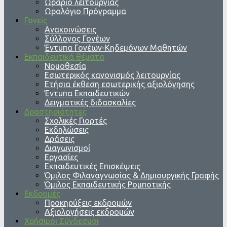
Ωράριο λειτουργίας
Ωρολόγιο Πρόγραμμα
Γονείς
Ανακοινώσεις
Σύλλογος Γονέων
Έντυπα Γονέων-Κηδεμόνων Μαθητών
Εκπαιδευτικά θέματα
Νομοθεσία
Εσωτερικός κανονισμός λειτουργίας
Ετήσια έκθεση εσωτερικής αξιολόγησης
Έντυπα Εκπαιδευτικών
Δειγματικές διδασκαλίες
Δραστηριότητες
Σχολικές Γιορτές
Εκδηλώσεις
Δράσεις
Διαγωνισμοί
Εργασίες
Εκπαιδευτικές Επισκέψεις
Όμιλος Φιλαναγνωσίας & Δημιουργικής Γραφής
Όμιλος Εκπαιδευτικής Ρομποτικής
Εκδρομές
Προκηρύξεις εκδρομών
Αξιολογήσεις εκδρομών
Χρήσιμοι Σύνδεσμοι