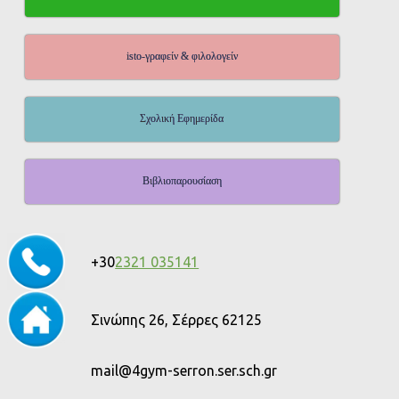
isto-γραφείν & φιλολογείν
Σχολική Εφημερίδα
Βιβλιοπαρουσίαση
+30
2321 035141
Σινώπης 26, Σέρρες 62125
mail@4gym-serron.ser.sch.gr