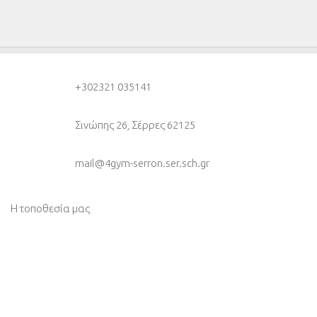
+30
2321 035141
Σινώπης 26, Σέρρες 62125
mail@4gym-serron.ser.sch.gr
Η τοποθεσία μας