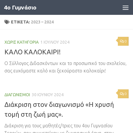
4o Γυμνάσιο
Skip to content
ΕΤΙΚΈΤΑ:
2023 – 2024
0
ΧΩΡΊΣ ΚΑΤΗΓΟΡΊΑ
1 ΙΟΥΛΊΟΥ 2024
ΚΑΛΟ ΚΑΛΟΚΑΙΡΙ!
Ο Σύλλογος Διδασκόντων και το προσωπικό του σχολείου,
σας ευχόμαστε καλό και ξεκούραστο καλοκαίρι!
0
ΔΙΑΓΩΝΙΣΜΟΊ
30 ΙΟΥΝΊΟΥ 2024
Διάκριση στον διαγωνισμό «Η χρυσή
τομή στη ζωή μας».
Διάκριση για τους μαθητές/τριες του 4ου Γυμνασίου