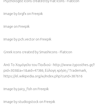
Psychologist icons created by Flat Icons - Flaticon
Image by brgfx
on Freepik
Image
on Freepik
Image by pch.vector
on Freepik
Greek icons created by Smashicons - Flaticon
Από Το Χαμόγελο του Παιδιού - http://www.typosthes.gr/?
pid=303&la=1&aid=47386, Εύλογη χρήση / Trademark,
https://el.wikipedia.org/w/index.php?curid=387616
Image by juicy_fish
on Freepik
Image by studiogstock
on Freepik