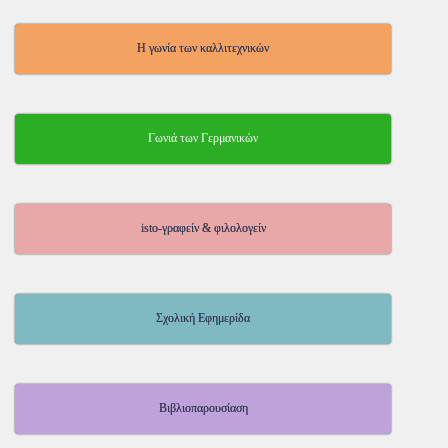
Η γωνία των καλλιτεχνικών
Γωνιά των Γερμανικών
isto-γραφείν & φιλολογείν
Σχολική Εφημερίδα
Βιβλιοπαρουσίαση