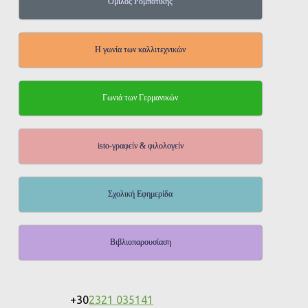
Όμιλος Ρομποτικής
Η γωνία των καλλιτεχνικών
Γωνιά των Γερμανικών
isto-γραφείν & φιλολογείν
Σχολική Εφημερίδα
Βιβλιοπαρουσίαση
+30
2321 035141