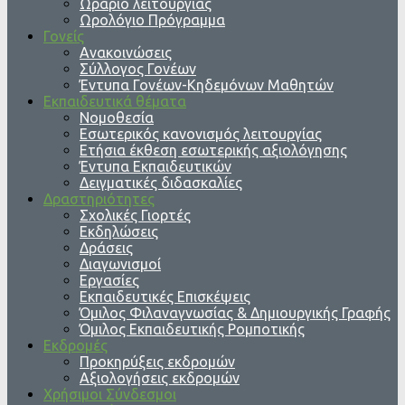
Ωράριο λειτουργίας
Ωρολόγιο Πρόγραμμα
Γονείς
Ανακοινώσεις
Σύλλογος Γονέων
Έντυπα Γονέων-Κηδεμόνων Μαθητών
Εκπαιδευτικά θέματα
Νομοθεσία
Εσωτερικός κανονισμός λειτουργίας
Ετήσια έκθεση εσωτερικής αξιολόγησης
Έντυπα Εκπαιδευτικών
Δειγματικές διδασκαλίες
Δραστηριότητες
Σχολικές Γιορτές
Εκδηλώσεις
Δράσεις
Διαγωνισμοί
Εργασίες
Εκπαιδευτικές Επισκέψεις
Όμιλος Φιλαναγνωσίας & Δημιουργικής Γραφής
Όμιλος Εκπαιδευτικής Ρομποτικής
Εκδρομές
Προκηρύξεις εκδρομών
Αξιολογήσεις εκδρομών
Χρήσιμοι Σύνδεσμοι