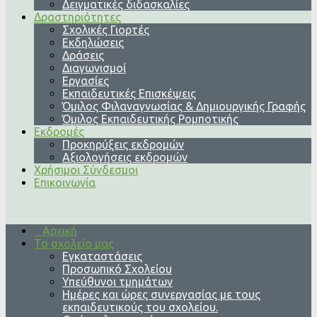
Δειγματικές διδασκαλίες
Δραστηριότητες
Σχολικές Γιορτές
Εκδηλώσεις
Δράσεις
Διαγωνισμοί
Εργασίες
Εκπαιδευτικές Επισκέψεις
Όμιλος Φιλαναγνωσίας & Δημιουργικής Γραφής
Όμιλος Εκπαιδευτικής Ρομποτικής
Εκδρομές
Προκηρύξεις εκδρομών
Αξιολογήσεις εκδρομών
Χρήσιμοι Σύνδεσμοι
Επικοινωνία
Αρχική
Το σχολείο μας
Εγκαταστάσεις
Προσωπικό Σχολείου
Υπεύθυνοι τμημάτων
Ημέρες και ώρες συνεργασίας με τους
εκπαιδευτικούς του σχολείου.