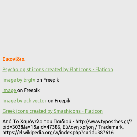
Εικονίδια
Psychologist icons created by Flat Icons - Flaticon
Image by brgfx
on Freepik
Image
on Freepik
Image by pch.vector
on Freepik
Greek icons created by Smashicons - Flaticon
Από Το Χαμόγελο του Παιδιού - http://www.typosthes.gr/?
pid=303&la=1&aid=47386, Εύλογη χρήση / Trademark,
https://el.wikipedia.org/w/index.php?curid=387616