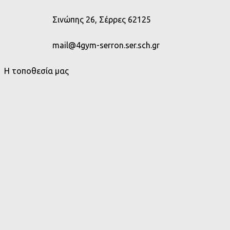
Σινώπης 26, Σέρρες 62125
mail@4gym-serron.ser.sch.gr
Η τοποθεσία μας