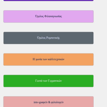
Όμιλος Φιλαναγνωσίας
Όμιλος Ρομποτικής
Η γωνία των καλλιτεχνικών
Γωνιά των Γερμανικών
isto-γραφείν & φιλολογείν