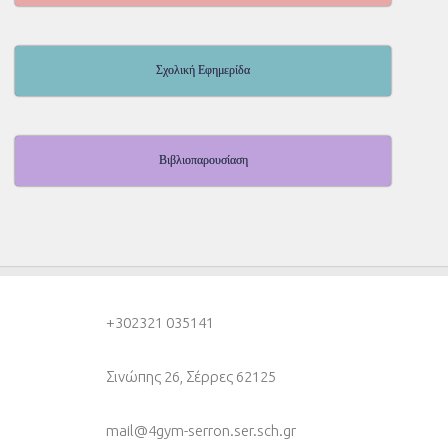
Σχολική Εφημερίδα
Βιβλιοπαρουσίαση
+30
2321 035141
Σινώπης 26, Σέρρες 62125
mail@4gym-serron.ser.sch.gr