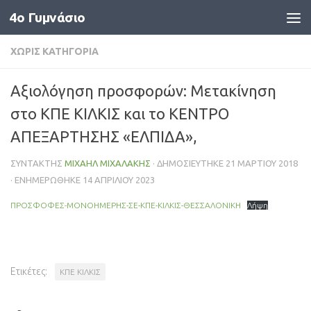
4o Γυμνάσιο
Skip to content
ΧΩΡΊΣ ΚΑΤΗΓΟΡΊΑ
Αξιολόγηση προσφορών: Μετακίνηση
στο ΚΠΕ ΚΙΛΚΙΣ και το ΚΕΝΤΡΟ
ΑΠΕΞΑΡΤΗΣΗΣ «ΕΛΠΙΔΑ»,
ΣΥΝΤΆΚΤΗΣ
ΜΙΧΑΉΛ ΜΙΧΑΛΆΚΗΣ
· ΔΗΜΟΣΙΕΎΤΗΚΕ
21 ΜΑΡΤΊΟΥ 2018
· ΕΝΗΜΕΡΏΘΗΚΕ
14 ΑΠΡΙΛΊΟΥ 2023
ΠΡΟΣΦΟΦΕΣ-ΜΟΝΟΗΜΕΡΗΣ-ΣΕ-KΠΕ-ΚΙΛΚΙΣ-ΘΕΣΣΑΛΟΝΙΚΗ
Λήψη
Ετικέτες:
ΚΠΕ ΚΙΛΚΙΣ