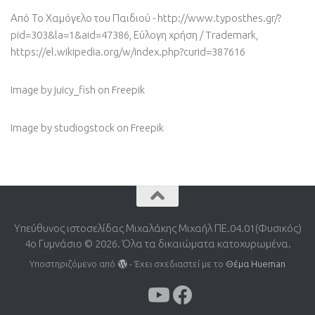
Από Το Χαμόγελο του Παιδιού - http://www.typosthes.gr/?
pid=303&la=1&aid=47386, Εύλογη χρήση / Trademark,
https://el.wikipedia.org/w/index.php?curid=387616
Image by juicy_fish
on Freepik
Image by studiogstock
on Freepik
Υπεύθυνος ιστοσελίδας Μιχαλάκης Μιχαήλ ΠΕ.04.01(Φυσικός)
4o Γυμνάσιο © 2026. Όλα τα δικαιώματα κατοχυρωμένα.
Υποστηριζόμενο από
- Έχει σχεδιαστεί με το
Θέμα Ηueman