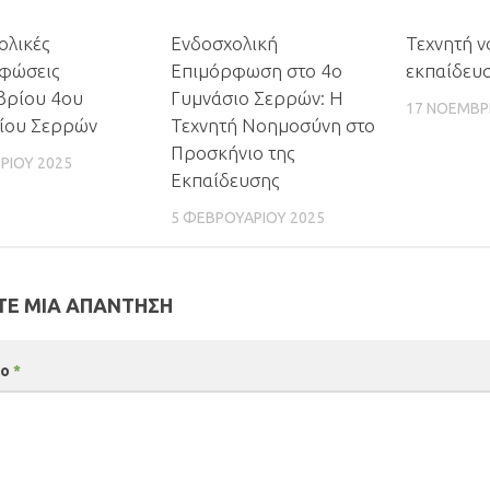
0
0
ολικές
Ενδοσχολική
Τεχνητή 
φώσεις
Επιμόρφωση στο 4ο
εκπαίδευ
βρίου 4ου
Γυμνάσιο Σερρών: Η
17 ΝΟΕΜΒΡ
ίου Σερρών
Τεχνητή Νοημοσύνη στο
Προσκήνιο της
ΡΊΟΥ 2025
Εκπαίδευσης
5 ΦΕΒΡΟΥΑΡΊΟΥ 2025
Ε ΜΙΑ ΑΠΆΝΤΗΣΗ
ιο
*