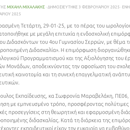
ΤΗΣ
ΜΙΧΑΉΛ ΜΙΧΑΛΆΚΗΣ
· ΔΗΜΟΣΙΕΎΤΗΚΕ
3 ΦΕΒΡΟΥΑΡΊΟΥ 2025
· ΕΝ
ΡΊΟΥ 2025
ρασμένη Τετάρτη, 29-01-25, με το πέρας του ωρολογί
τοποιήθηκε με μεγάλη επιτυχία η ενδοσχολική επιμό
ου Διδασκόντων του 4ου Γυμνασίου Σερρών, με θέμα τ
ροποιημένη Διδασκαλία». Η επιμόρφωση διοργανώθηκε
λλογικού Προγραμματισμού και της Αξιολόγησης του έ
ών Μονάδων, αποδεικνύοντας την αφοσίωση του σχολε
ευτική καινοτομία και τη συνεχή επαγγελματική ανάπτ
ευτικών.
ουλος Εκπαίδευσης, κα Σωφρονία Μαραβελάκη, ΠΕ06,
ηση με εμπνευσμένο τρόπο, προσφέροντας πολύτιμες 
κές προσεγγίσεις στη θεωρητική και εφαρμοσμένη διά
οποιημένης διδασκαλίας. Κατά τη διάρκεια της επιμόρ
έχοντες εκπαιδευτικοί είχαν την ευκαιρία να εμβαθύν