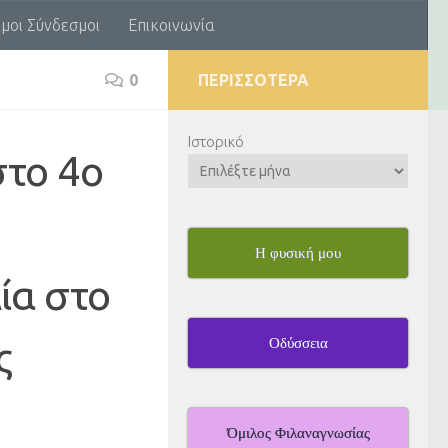
μοι Σύνδεσμοι
Επικοινωνία
0
ΠΕΡΙΣΣΌΤΕΡΑ
Ιστορικό
το 4ο
Η φυσική μου
ία στο
ς
Οδύσσεια
Όμιλος Φιλαναγνωσίας