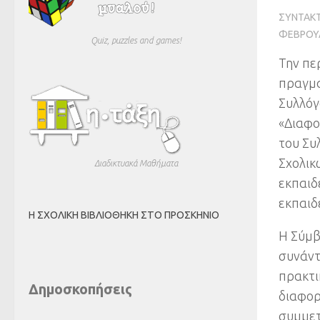
ΣΥΝΤΆΚ
ΦΕΒΡΟΥΑ
Quiz, puzzles and games!
Την πε
πραγμα
Συλλόγ
«Διαφο
του Συ
Σχολικ
Διαδικτυακά Μαθήματα
εκπαιδ
εκπαιδ
Η ΣΧΟΛΙΚΉ ΒΙΒΛΙΟΘΉΚΗ ΣΤΟ ΠΡΟΣΚΉΝΙΟ
Η Σύμβ
συνάντ
πρακτι
Δημοσκοπήσεις
διαφορ
συμμετ