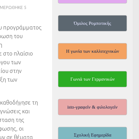
ΗΜΕΡΏΘΗΚΕ
5
Όμιλος Ρομποτικής
ου προγράμματος
ρφωση του
η
Η γωνία των καλλιτεχνικών
 στο πλαίσιο
ργου των
ίου στην
υξη των
Γωνιά των Γερμανικών
 καθοδήγησε τη
isto-γραφείν & φιλολογείν
γνώσεις και
σταση της
φωσης, οι
Σχολική Εφημερίδα
ουν σε θέματα