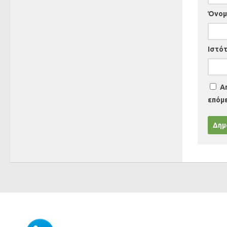
Όνο
Ιστό
Α
επόμ