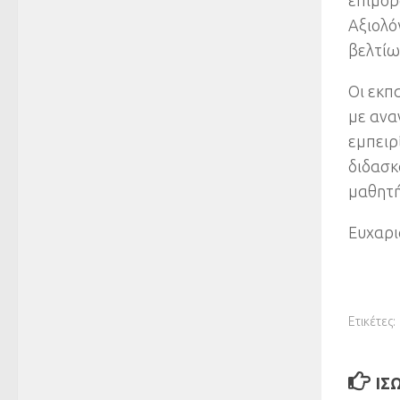
επιμορ
Αξιολό
βελτίω
Οι εκπ
με ανα
εμπειρ
διδασκ
μαθητή
Ευχαρι
Ετικέτες:
ΊΣ