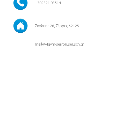
+30
2321 035141
Σινώπης 26, Σέρρες 62125
mail@4gym-serron.ser.sch.gr