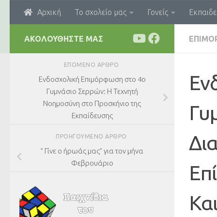
Αρχική
Το σχολείο μας
Γονείς
Εκπαιδε
Skip to content
ΑΚΟΛΟΥΘΉΣΤΕ ΜΑΣ
ΕΠΙΜΟ
ΕΠΌΜΕΝΟ ΆΡΘΡΟ
Εν
Ενδοσχολική Επιμόρφωση στο 4ο
Γυμνάσιο Σερρών: Η Τεχνητή
Νοημοσύνη στο Προσκήνιο της
Γυ
Εκπαίδευσης
Δι
ΠΡΟΗΓΟΎΜΕΝΟ ΆΡΘΡΟ
” Γίνε ο ήρωάς μας” για τον μήνα
Φεβρουάριο
Επί
Κα