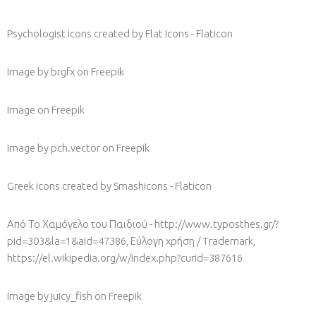
Psychologist icons created by Flat Icons - Flaticon
Image by brgfx
on Freepik
Image
on Freepik
Image by pch.vector
on Freepik
Greek icons created by Smashicons - Flaticon
Από Το Χαμόγελο του Παιδιού - http://www.typosthes.gr/?
pid=303&la=1&aid=47386, Εύλογη χρήση / Trademark,
https://el.wikipedia.org/w/index.php?curid=387616
Image by juicy_fish
on Freepik