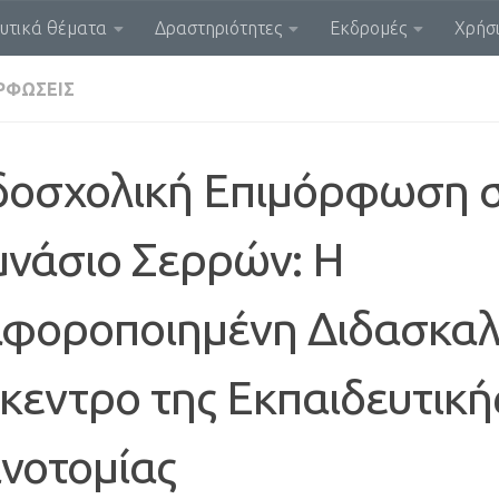
υτικά θέματα
Δραστηριότητες
Εκδρομές
Χρήσι
ΡΦΏΣΕΙΣ
δοσχολική Επιμόρφωση σ
μνάσιο Σερρών: Η
αφοροποιημένη Διδασκαλ
κεντρο της Εκπαιδευτική
ινοτομίας