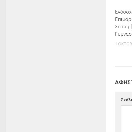
Ενδοσχ
Επιμορ
Σεπτεμ
Γυμνασ
1 ΟΚΤΩΒ
ΑΦΉΣΤ
Σχόλ