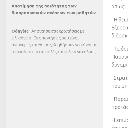
Αποτίμηση της ποιότητας των
όπως:
διαπροσωπικών σχέσεων των μαθητών
· Η θε
Εξερευ
Οδηγίες
: Απάντησε στις ερωτήσεις με
διδασκ
ειλικρίνεια. Οι απαντήσεις σου είναι
ανώνυμες και θα μας βοηθήσουν να κάνουμε
· Τα δ
το σχολείο πιο ασφαλές και φιλικό για όλους.
Παρουσ
δυναμι
· Στρα
που μπ
· Παρα
προτάσ
Η επιμ