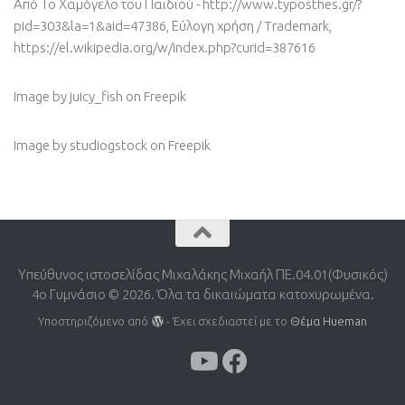
Από Το Χαμόγελο του Παιδιού - http://www.typosthes.gr/?
pid=303&la=1&aid=47386, Εύλογη χρήση / Trademark,
https://el.wikipedia.org/w/index.php?curid=387616
Image by juicy_fish
on Freepik
Image by studiogstock
on Freepik
Υπεύθυνος ιστοσελίδας Μιχαλάκης Μιχαήλ ΠΕ.04.01(Φυσικός)
4o Γυμνάσιο © 2026. Όλα τα δικαιώματα κατοχυρωμένα.
Υποστηριζόμενο από
- Έχει σχεδιαστεί με το
Θέμα Ηueman