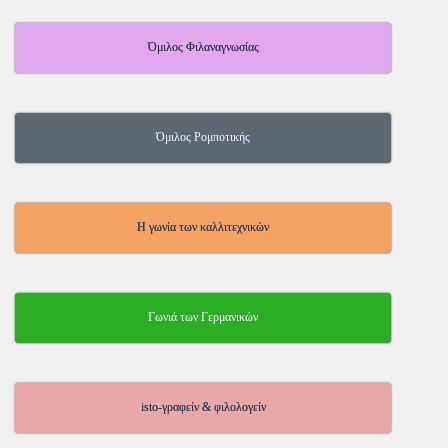
Όμιλος Φιλαναγνωσίας
Όμιλος Ρομποτικής
Η γωνία των καλλιτεχνικών
Γωνιά των Γερμανικών
isto-γραφείν & φιλολογείν