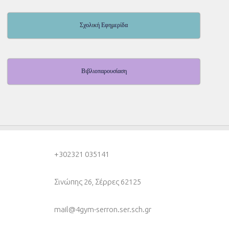
Σχολική Εφημερίδα
Βιβλιοπαρουσίαση
+30
2321 035141
Σινώπης 26, Σέρρες 62125
mail@4gym-serron.ser.sch.gr