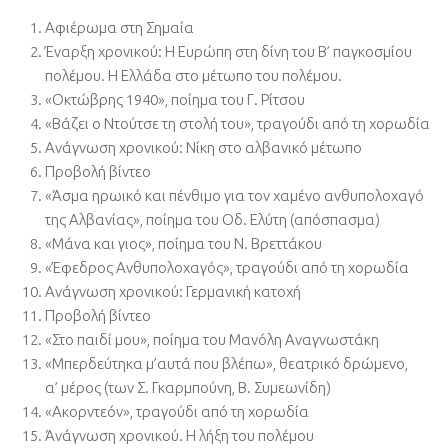
Αφιέρωμα στη Σημαία
Έναρξη χρονικού: Η Ευρώπη στη δίνη του Β’ παγκοσμίου
πολέμου. Η Ελλάδα στο μέτωπο του πολέμου.
«Οκτώβρης 1940», ποίημα του Γ. Ρίτσου
«Βάζει o Ντούτσε τη στολή του», τραγούδι από τη χορωδία
Ανάγνωση χρονικού: Νίκη στο αλβανικό μέτωπο
Προβολή βίντεο
«Άσμα ηρωικό και πένθιμο για τον χαμένο ανθυπολοχαγό
της Αλβανίας», ποίημα του Οδ. Ελύτη (απόσπασμα)
«Μάνα και γιος», ποίημα του Ν. Βρεττάκου
«Έφεδρος Ανθυπολοχαγός», τραγούδι από τη χορωδία
Ανάγνωση χρονικού: Γερμανική κατοχή
Προβολή βίντεο
«Στο παιδί μου», ποίημα του Μανόλη Αναγνωστάκη
«Μπερδεύτηκα μ’αυτά που βλέπω», θεατρικό δρώμενο,
α’ μέρος (των Σ. Γκαρμπούνη, Β. Συμεωνίδη)
«Ακορντεόν», τραγούδι από τη χορωδία
Άνάγνωση χρονικού. Η λήξη του πολέμου