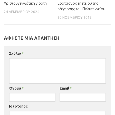
Χριστουγεννιάτικη γιορτή
0
Εορτασμός επετείου της
εξέγερσης του Πολυτεχνείου
24 ΔΕΚΕΜΒΡΊΟΥ 2024
20 ΝΟΕΜΒΡΊΟΥ 2018
ΑΦΉΣΤΕ ΜΙΑ ΑΠΆΝΤΗΣΗ
Σχόλιο
*
Όνομα
*
Email
*
Ιστότοπος