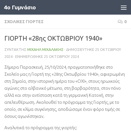
4o Γυμνάσιο
Skip to content
ΣΧΟΛΙΚΈΣ ΓΙΟΡΤΈΣ
0
ΓΙΟΡΤΗ «28ης ΟΚΤΩΒΡΙΟΥ 1940»
ΣΥΝΤΆΚΤΗΣ
ΜΙΧΑΉΛ ΜΙΧΑΛΆΚΗΣ
· ΔΗΜΟΣΙΕΎΤΗΚΕ
25 ΟΚΤΩΒΡΊΟΥ
2024
· ΕΝΗΜΕΡΏΘΗΚΕ
25 ΟΚΤΩΒΡΊΟΥ 2024
Σήμερα Παρασκευή, 25/10/2024, πραγματοποιήθηκε στο
Σχολείο μας η Γιορτή της «28ης Οκτωβρίου 1940», αφιερωμένη
στη Σημαία, στην ιστορική ημέρα του «ΟΧΙ», στους ηρωικούς
αγώνες στο αλβανικό μέτωπο, στη βαρβαρότητα, στον πόνο
αλλά και στην αντίσταση κατά τη γερμανική Κατοχή, στην
απελευθέρωση. Ακολουθεί το πρόγραμμα της Γιορτής, με το
οποίο, σε κλίμα συγκίνησης, αποδώσαμε έναν φόρο τιμής σε
όσους αγωνίστηκαν.
Αναλυτικά το πρόγραμμα της γιορτής: