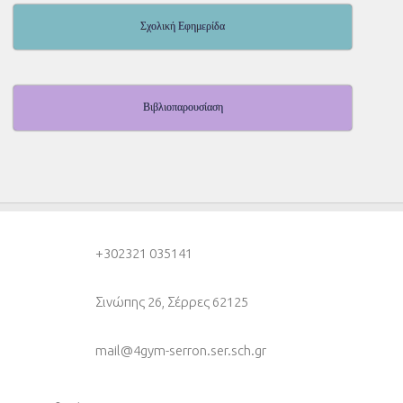
Σχολική Εφημερίδα
Βιβλιοπαρουσίαση
+30
2321 035141
Σινώπης 26, Σέρρες 62125
mail@4gym-serron.ser.sch.gr