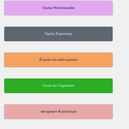
Όμιλος Φιλαναγνωσίας
Όμιλος Ρομποτικής
Η γωνία των καλλιτεχνικών
Γωνιά των Γερμανικών
isto-γραφείν & φιλολογείν