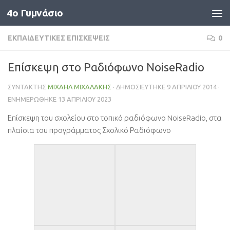
4o Γυμνάσιο
Skip to content
ΕΚΠΑΙΔΕΥΤΙΚΈΣ ΕΠΙΣΚΈΨΕΙΣ
0
Επίσκεψη στο Ραδιόφωνο NoiseRadio
ΣΥΝΤΆΚΤΗΣ
ΜΙΧΑΉΛ ΜΙΧΑΛΆΚΗΣ
· ΔΗΜΟΣΙΕΎΤΗΚΕ
9 ΑΠΡΙΛΊΟΥ 2014
·
ΕΝΗΜΕΡΏΘΗΚΕ
13 ΑΠΡΙΛΊΟΥ 2023
Επίσκεψη του σχολείου στο τοπικό ραδιόφωνο NoiseRadio, στα
πλαίσια του προγράμματος Σχολικό Ραδιόφωνο