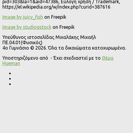
pid=303&la=1&aid=47386, Εύλογη χρήση / Trademark,
https://el.wikipedia.org/w/index.php?curid=387616
Image by juicy_fish
on Freepik
Image by studiogstock
on Freepik
Υπεύθυνος ιστοσελίδας Μιχαλάκης Μιχαήλ
ΠΕ.04.01(Φυσικός)
4o Γυμνάσιο © 2026. Όλα τα δικαιώματα κατοχυρωμένα.
Υποστηριζόμενο από
- Έχει σχεδιαστεί με το
Θέμα
Ηueman