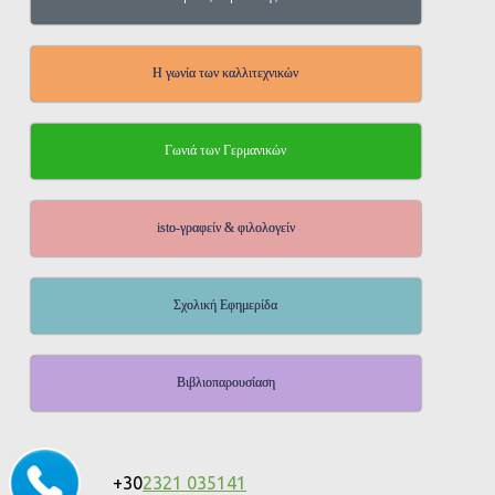
Η γωνία των καλλιτεχνικών
Γωνιά των Γερμανικών
isto-γραφείν & φιλολογείν
Σχολική Εφημερίδα
Βιβλιοπαρουσίαση
+30
2321 035141