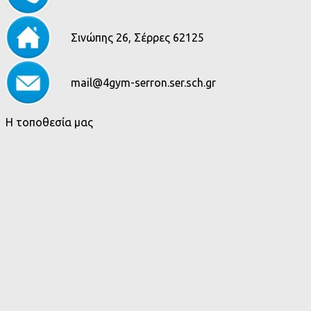
Σινώπης 26, Σέρρες 62125
mail@4gym-serron.ser.sch.gr
Η τοποθεσία μας