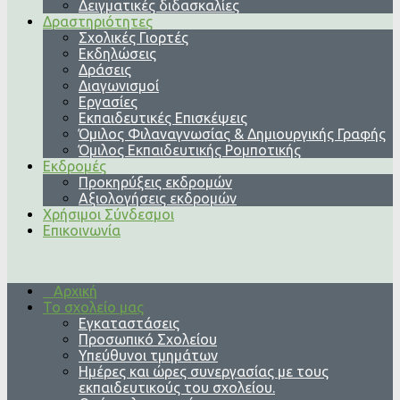
Δειγματικές διδασκαλίες
Δραστηριότητες
Σχολικές Γιορτές
Εκδηλώσεις
Δράσεις
Διαγωνισμοί
Εργασίες
Εκπαιδευτικές Επισκέψεις
Όμιλος Φιλαναγνωσίας & Δημιουργικής Γραφής
Όμιλος Εκπαιδευτικής Ρομποτικής
Εκδρομές
Προκηρύξεις εκδρομών
Αξιολογήσεις εκδρομών
Χρήσιμοι Σύνδεσμοι
Επικοινωνία
Αρχική
Το σχολείο μας
Εγκαταστάσεις
Προσωπικό Σχολείου
Υπεύθυνοι τμημάτων
Ημέρες και ώρες συνεργασίας με τους
εκπαιδευτικούς του σχολείου.