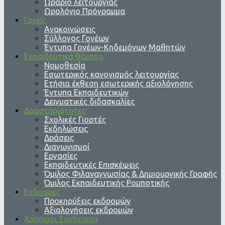
Ωράριο λειτουργίας
Ωρολόγιο Πρόγραμμα
Γονείς
Ανακοινώσεις
Σύλλογος Γονέων
Έντυπα Γονέων-Κηδεμόνων Μαθητών
Εκπαιδευτικά θέματα
Νομοθεσία
Εσωτερικός κανονισμός λειτουργίας
Ετήσια έκθεση εσωτερικής αξιολόγησης
Έντυπα Εκπαιδευτικών
Δειγματικές διδασκαλίες
Δραστηριότητες
Σχολικές Γιορτές
Εκδηλώσεις
Δράσεις
Διαγωνισμοί
Εργασίες
Εκπαιδευτικές Επισκέψεις
Όμιλος Φιλαναγνωσίας & Δημιουργικής Γραφής
Όμιλος Εκπαιδευτικής Ρομποτικής
Εκδρομές
Προκηρύξεις εκδρομών
Αξιολογήσεις εκδρομών
Χρήσιμοι Σύνδεσμοι