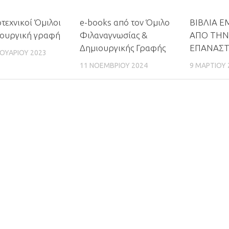
0
0
τεχνικοί Όμιλοι
e-books από τον Όμιλο
ΒΙΒΛΙΑ 
ιουργική γραφή
Φιλαναγνωσίας &
ΑΠΟ ΤΗΝ
Δημιουργικής Γραφής
ΕΠΑΝΑΣ
ΟΥΑΡΊΟΥ 2023
11 ΝΟΕΜΒΡΊΟΥ 2024
9 ΜΑΡΤΊΟΥ 