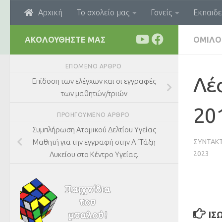
Αρχική
Το σχολείο μας
Γονείς
Εκπαιδε
Skip to content
ΑΚΟΛΟΥΘΉΣΤΕ ΜΑΣ
ΌΜΙΛΟ
ΕΠΌΜΕΝΟ ΆΡΘΡΟ
Λέ
Επίδοση των ελέγχων και οι εγγραφές
των μαθητών/τριών
20
ΠΡΟΗΓΟΎΜΕΝΟ ΆΡΘΡΟ
Συμπλήρωση Ατομικού Δελτίου Υγείας
ΣΥΝΤΆΚ
Μαθητή για την εγγραφή στην Α΄Τάξη
2023
Λυκείου στο Κέντρο Υγείας.
ΊΣ