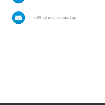
mail@4gym-serron.ser.sch.gr