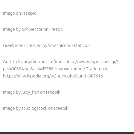
Image
on Freepik
Image by pch.vector
on Freepik
Greek icons created by Smashicons - Flaticon
Από Το Χαμόγελο του Παιδιού - http://www.typosthes.gr/?
pid=303&la=1&aid=47386, Εύλογη χρήση / Trademark,
https://el.wikipedia.org/w/index.php?curid=387616
Image by juicy_fish
on Freepik
Image by studiogstock
on Freepik