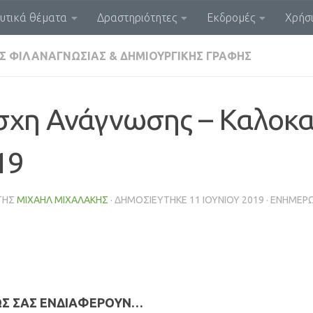
υτικά θέματα
Δραστηριότητες
Εκδρομές
Χρήσι
Σ ΦΙΛΑΝΑΓΝΩΣΊΑΣ & ΔΗΜΙΟΥΡΓΙΚΉΣ ΓΡΑΦΉΣ
σχη Ανάγνωσης – Καλοκα
19
ΤΗΣ
ΜΙΧΑΉΛ ΜΙΧΑΛΆΚΗΣ
· ΔΗΜΟΣΙΕΎΤΗΚΕ
11 ΙΟΥΝΊΟΥ 2019
· ΕΝΗΜΕΡ
ΩΣ ΣΑΣ ΕΝΔΙΑΦΈΡΟΥΝ…