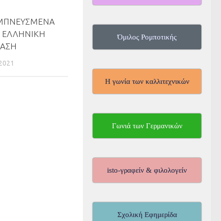
ΕΜΠΝΕΥΣΜΕΝΑ
 ΕΛΛΗΝΙΚΗ
Όμιλος Ρομποτικής
ΤΑΣΗ
2021
Η γωνία των καλλιτεχνικών
Γωνιά των Γερμανικών
isto-γραφείν & φιλολογείν
Σχολική Εφημερίδα