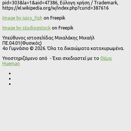
pid=303&la=1&aid=47386, Εύλογη χρήση / Trademark,
https://el.wikipedia.org/w/index.php?curid=387616
Image by juicy_fish
on Freepik
Image by studiogstock
on Freepik
Υπεύθυνος ιστοσελίδας Μιχαλάκης Μιχαήλ
ΠΕ.04.01(Φυσικός)
4o Γυμνάσιο © 2026. Όλα τα δικαιώματα κατοχυρωμένα.
Υποστηριζόμενο από
- Έχει σχεδιαστεί με το
Θέμα
Ηueman