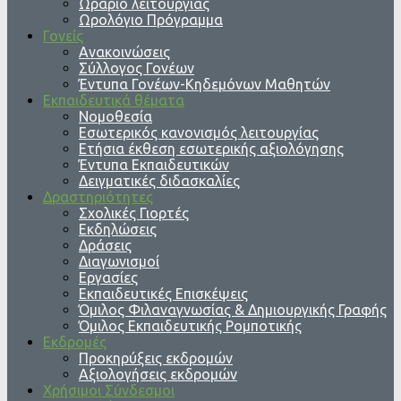
Ωράριο λειτουργίας
Ωρολόγιο Πρόγραμμα
Γονείς
Ανακοινώσεις
Σύλλογος Γονέων
Έντυπα Γονέων-Κηδεμόνων Μαθητών
Εκπαιδευτικά θέματα
Νομοθεσία
Εσωτερικός κανονισμός λειτουργίας
Ετήσια έκθεση εσωτερικής αξιολόγησης
Έντυπα Εκπαιδευτικών
Δειγματικές διδασκαλίες
Δραστηριότητες
Σχολικές Γιορτές
Εκδηλώσεις
Δράσεις
Διαγωνισμοί
Εργασίες
Εκπαιδευτικές Επισκέψεις
Όμιλος Φιλαναγνωσίας & Δημιουργικής Γραφής
Όμιλος Εκπαιδευτικής Ρομποτικής
Εκδρομές
Προκηρύξεις εκδρομών
Αξιολογήσεις εκδρομών
Χρήσιμοι Σύνδεσμοι