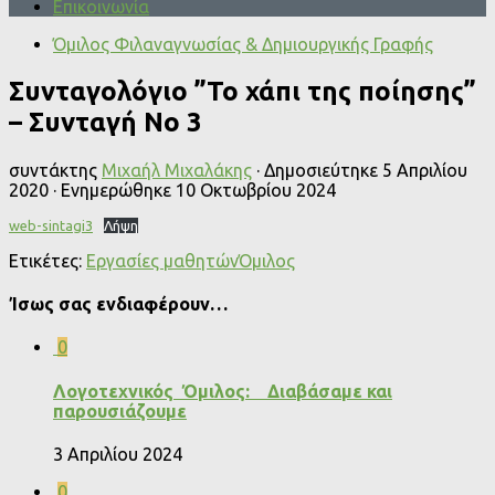
Επικοινωνία
Όμιλος Φιλαναγνωσίας & Δημιουργικής Γραφής
Συνταγολόγιο ”Το χάπι της ποίησης”
– Συνταγή Νο 3
συντάκτης
Μιχαήλ Μιχαλάκης
· Δημοσιεύτηκε
5 Απριλίου
2020
· Ενημερώθηκε
10 Οκτωβρίου 2024
web-sintagi3
Λήψη
Ετικέτες:
Εργασίες μαθητών
Όμιλος
Ίσως σας ενδιαφέρουν…
0
Λογοτεχνικός Όμιλος: Διαβάσαμε και
παρουσιάζουμε
3 Απριλίου 2024
0