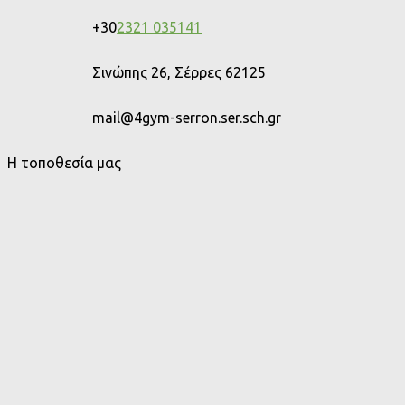
+30
2321 035141
Σινώπης 26, Σέρρες 62125
mail@4gym-serron.ser.sch.gr
Η τοποθεσία μας