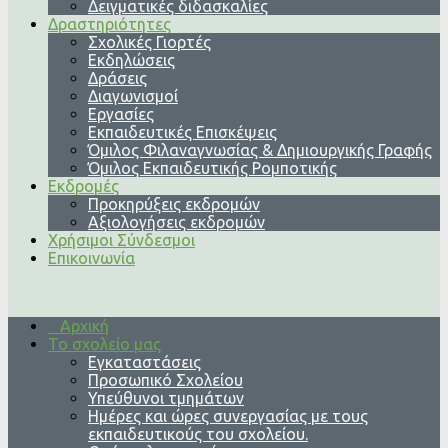
Δειγματικές διδασκαλίες
Δραστηριότητες
Σχολικές Γιορτές
Εκδηλώσεις
Δράσεις
Διαγωνισμοί
Εργασίες
Εκπαιδευτικές Επισκέψεις
Όμιλος Φιλαναγνωσίας & Δημιουργικής Γραφής
Όμιλος Εκπαιδευτικής Ρομποτικής
Εκδρομές
Προκηρύξεις εκδρομών
Αξιολογήσεις εκδρομών
Χρήσιμοι Σύνδεσμοι
Επικοινωνία
Αρχική
Το σχολείο μας
Εγκαταστάσεις
Προσωπικό Σχολείου
Υπεύθυνοι τμημάτων
Ημέρες και ώρες συνεργασίας με τους
εκπαιδευτικούς του σχολείου.