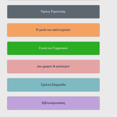
Όμιλος Ρομποτικής
Η γωνία των καλλιτεχνικών
Γωνιά των Γερμανικών
isto-γραφείν & φιλολογείν
Σχολική Εφημερίδα
Βιβλιοπαρουσίαση