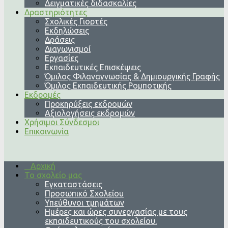
Δειγματικές διδασκαλίες
Δραστηριότητες
Σχολικές Γιορτές
Εκδηλώσεις
Δράσεις
Διαγωνισμοί
Εργασίες
Εκπαιδευτικές Επισκέψεις
Όμιλος Φιλαναγνωσίας & Δημιουργικής Γραφής
Όμιλος Εκπαιδευτικής Ρομποτικής
Εκδρομές
Προκηρύξεις εκδρομών
Αξιολογήσεις εκδρομών
Χρήσιμοι Σύνδεσμοι
Επικοινωνία
Αρχική
Το σχολείο μας
Εγκαταστάσεις
Προσωπικό Σχολείου
Υπεύθυνοι τμημάτων
Ημέρες και ώρες συνεργασίας με τους
εκπαιδευτικούς του σχολείου.