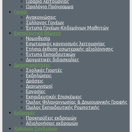
Ωράριο λειτουργίας
Ωρολόγιο Πρόγραμμα
Γονείς
Ανακοινώσεις
Σύλλογος Γονέων
Έντυπα Γονέων-Κηδεμόνων Μαθητών
Εκπαιδευτικά θέματα
Νομοθεσία
Εσωτερικός κανονισμός λειτουργίας
Ετήσια έκθεση εσωτερικής αξιολόγησης
Έντυπα Εκπαιδευτικών
Δειγματικές διδασκαλίες
Δραστηριότητες
Σχολικές Γιορτές
Εκδηλώσεις
Δράσεις
Διαγωνισμοί
Εργασίες
Εκπαιδευτικές Επισκέψεις
Όμιλος Φιλαναγνωσίας & Δημιουργικής Γραφής
Όμιλος Εκπαιδευτικής Ρομποτικής
Εκδρομές
Προκηρύξεις εκδρομών
Αξιολογήσεις εκδρομών
Χρήσιμοι Σύνδεσμοι