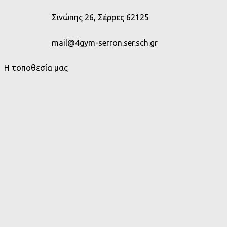
Σινώπης 26, Σέρρες 62125
mail@4gym-serron.ser.sch.gr
Η τοποθεσία μας