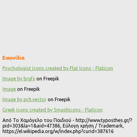
Εικονίδια
Psychologist icons created by Flat Icons - Flaticon
Image by brgfx
on Freepik
Image
on Freepik
Image by pch.vector
on Freepik
Greek icons created by Smashicons - Flaticon
Από Το Χαμόγελο του Παιδιού - http://www.typosthes.gr/?
pid=303&la=1&aid=47386, Εύλογη χρήση / Trademark,
https://el.wikipedia.org/w/index.php?curid=387616