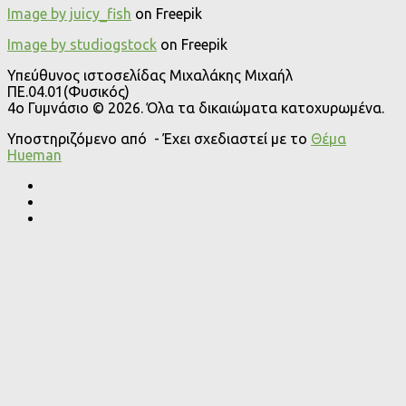
Image by juicy_fish
on Freepik
Image by studiogstock
on Freepik
Υπεύθυνος ιστοσελίδας Μιχαλάκης Μιχαήλ
ΠΕ.04.01(Φυσικός)
4o Γυμνάσιο © 2026. Όλα τα δικαιώματα κατοχυρωμένα.
Υποστηριζόμενο από
- Έχει σχεδιαστεί με το
Θέμα
Ηueman