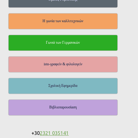
Η γωνία των καλλιτεχνικών
Γωνιά των Γερμανικών
isto-γραφείν & φιλολογείν
Σχολική Εφημερίδα
Βιβλιοπαρουσίαση
+30
2321 035141